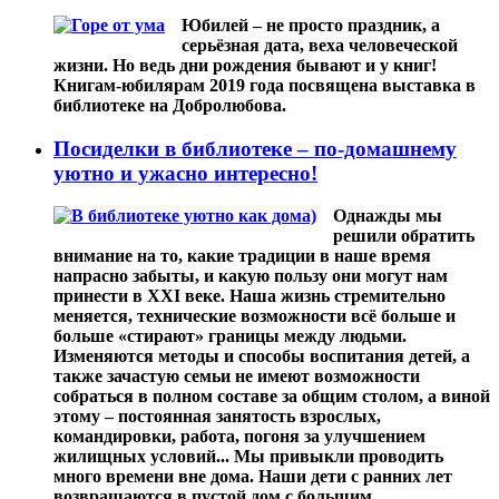
Юбилей – не просто праздник, а
серьёзная дата, веха человеческой
жизни. Но ведь дни рождения бывают и у книг!
Книгам-юбилярам 2019 года посвящена выставка в
библиотеке на Добролюбова.
Посиделки в библиотеке – по-домашнему
уютно и ужасно интересно!
Однажды мы
решили обратить
внимание на то, какие традиции в наше время
напрасно забыты, и какую пользу они могут нам
принести в XXI веке. Наша жизнь стремительно
меняется, технические возможности всё больше и
больше «стирают» границы между людьми.
Изменяются методы и способы воспитания детей, а
также зачастую семьи не имеют возможности
собраться в полном составе за общим столом, а виной
этому – постоянная занятость взрослых,
командировки, работа, погоня за улучшением
жилищных условий... Мы привыкли проводить
много времени вне дома. Наши дети с ранних лет
возвращаются в пустой дом с большим