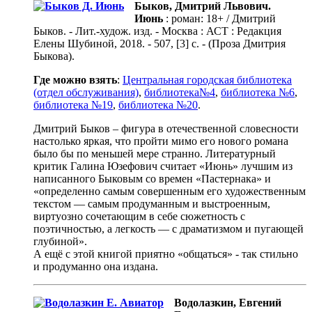
Быков, Дмитрий Львович.
Июнь
: роман: 18+ / Дмитрий
Быков. - Лит.-худож. изд. - Mосква : АСТ : Редакция
Елены Шубиной, 2018. - 507, [3] с. - (Проза Дмитрия
Быкова).
Где можно взять
:
Центральная городская библиотека
(отдел обслуживания)
,
библиотека№4
,
библиотека №6
,
библиотека №19
,
библиотека №20
.
Дмитрий Быков – фигура в отечественной словесности
настолько яркая, что пройти мимо его нового романа
было бы по меньшей мере странно. Литературный
критик Галина Юзефович считает «Июнь» лучшим из
написанного Быковым со времен «Пастернака» и
«определенно самым совершенным его художественным
текстом — самым продуманным и выстроенным,
виртуозно сочетающим в себе сюжетность с
поэтичностью, а легкость — с драматизмом и пугающей
глубиной».
А ещё с этой книгой приятно «общаться» - так стильно
и продуманно она издана.
Водолазкин, Евгений