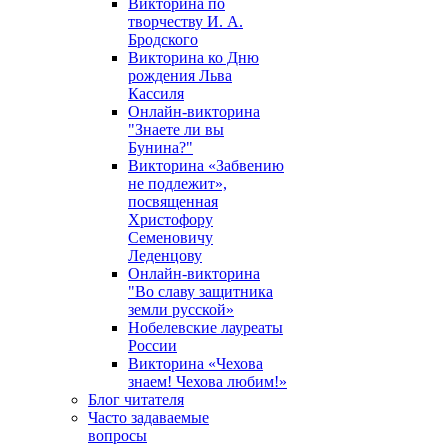
Викторина по
творчеству И. А.
Бродского
Викторина ко Дню
рождения Льва
Кассиля
Онлайн-викторина
"Знаете ли вы
Бунина?"
Викторина «Забвению
не подлежит»,
посвященная
Христофору
Семеновичу
Леденцову
Онлайн-викторина
"Во славу защитника
земли русской»
Нобелевские лауреаты
России
Викторина «Чехова
знаем! Чехова любим!»
Блог читателя
Часто задаваемые
вопросы