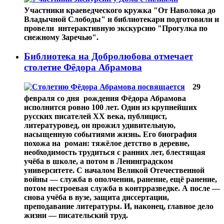
Участники краеведческого кружка "От Наволока до
Владычной Слободы" и библиотекари подготовили и
провели интерактивную экскурсию "Прогулка по
снежному Заречью".
Библиотека на Добролюбова отмечает
столетие Фёдора Абрамова
29
февраля со дня рождения Фёдора Абрамова
исполнится ровно 100 лет. Один из крупнейших
русских писателей XX века, публицист,
литературовед, он прожил удивительную,
насыщенную событиями жизнь. Его биография
похожа на роман: тяжёлое детство в деревне,
необходимость трудиться с ранних лет, блестящая
учёба в школе, а потом в Ленинградском
университете. С началом Великой Отечественной
войны — служба в ополчении, ранение, ещё ранение,
потом нестроевая служба в контрразведке. А после —
снова учёба в вузе, защита диссертации,
преподавание литературы. И, наконец, главное дело
жизни — писательский труд.