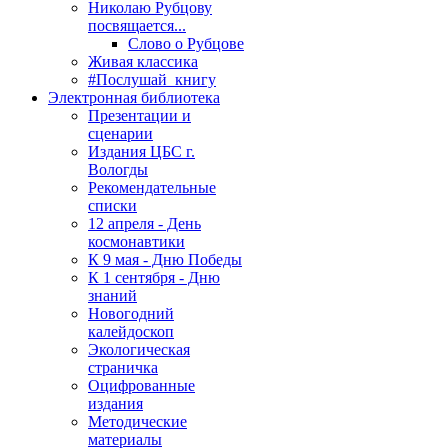
Николаю Рубцову
посвящается...
Слово о Рубцове
Живая классика
#Послушай_книгу
Электронная библиотека
Презентации и
сценарии
Издания ЦБС г.
Вологды
Рекомендательные
списки
12 апреля - День
космонавтики
К 9 мая - Дню Победы
К 1 сентября - Дню
знаний
Новогодний
калейдоскоп
Экологическая
страничка
Оцифрованные
издания
Методические
материалы