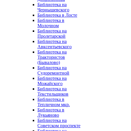
Библиотека на
Чернышевского
Библиотека в Лосте
Библиотека в
Молочном
Библиотека на
Пролетарской
Библиотека на
Авксентьевского
Библиотека на
Трактористов
(Бывалово)
Библиотека на
Судоремонтной
Библиотека на
Можайского
Библиотека на
Текстильщиков
Библиотека в
Тепличном мкр.
Библиотека в
Лукьяново
Библиотека на
Советском проспекте
Библиотека на