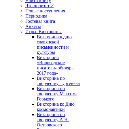
Найти книгу
Что почитать?
Новые поступления
Периодика
Гостевая книга
Анкеты
Игры. Викторины
Викторина к дню
славянской
письменности и
культуры
Викторина
«Вологодские
писатели-юбиляры
2017 года»
Викторина по
творчеству Тургенева
Викторина по
творчеству Максима
Горького
Викторина ко Дню
космонавтики
Викторина по
творчеству А.Н.
Островского