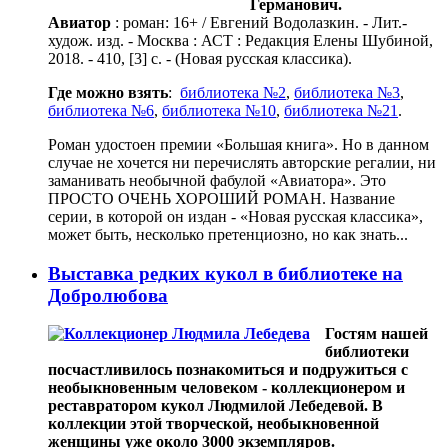
Германович.
Авиатор
: роман: 16+ / Евгений Водолазкин. - Лит.-
худож. изд. - Москва : АСТ : Редакция Елены Шубиной,
2018. - 410, [3] с. - (Новая русская классика).
Где можно взять
:
библиотека №2
,
библиотека №3
,
библиотека №6
,
библиотека №10
,
библиотека №21
.
Роман удостоен премии «Большая книга». Но в данном
случае не хочется ни перечислять авторские регалии, ни
заманивать необычной фабулой «Авиатора». Это
ПРОСТО ОЧЕНЬ ХОРОШИЙ РОМАН. Название
серии, в которой он издан - «Новая русская классика»,
может быть, несколько претенциозно, но как знать...
Выставка редких кукол в библиотеке на
Добролюбова
Гостям нашей
библиотеки
посчастливилось познакомиться и подружиться с
необыкновенным человеком ­- коллекционером и
реставратором кукол Людмилой Лебедевой. В
коллекции этой творческой, необыкновенной
женщины уже около 3000 экземпляров.