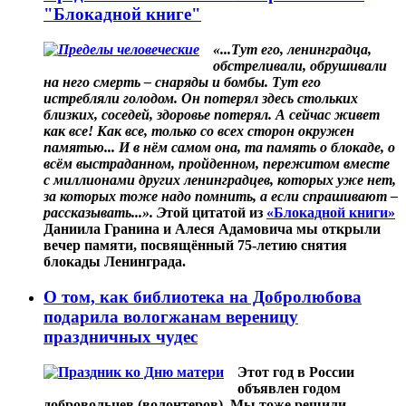
"Блокадной книге"
«...Тут его, ленинградца,
обстреливали, обрушивали
на него смерть – снаряды и бомбы. Тут его
истребляли голодом. Он потерял здесь стольких
близких, соседей, здоровье потерял. А сейчас живет
как все! Как все, только со всех сторон окружен
памятью... И в нём самом она, та память о блокаде, о
всём выстраданном, пройденном, пережитом вместе
с миллионами других ленинградцев, которых уже нет,
за которых тоже надо помнить, а если спрашивают –
рассказывать...». Э
той цитатой из
«Блокадной книги»
Даниила Гранина и Алеся Адамовича мы открыли
вечер памяти, посвящённый 75-летию снятия
блокады Ленинграда.
О том, как библиотека на Добролюбова
подарила вологжанам вереницу
праздничных чудес
Этот год в России
объявлен годом
добровольцев (волонтеров). Мы тоже решили