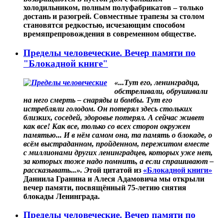
холодильником, полным полуфабрикатов – только
достань и разогрей. Совместные трапезы за столом
становятся редкостью, исчезающим способом
времяпрепровождения в современном обществе.
Пределы человеческие. Вечер памяти по
"Блокадной книге"
«...Тут его, ленинградца,
обстреливали, обрушивали
на него смерть – снаряды и бомбы. Тут его
истребляли голодом. Он потерял здесь стольких
близких, соседей, здоровье потерял. А сейчас живет
как все! Как все, только со всех сторон окружен
памятью... И в нём самом она, та память о блокаде, о
всём выстраданном, пройденном, пережитом вместе
с миллионами других ленинградцев, которых уже нет,
за которых тоже надо помнить, а если спрашивают –
рассказывать...». Э
той цитатой из
«Блокадной книги»
Даниила Гранина и Алеся Адамовича мы открыли
вечер памяти, посвящённый 75-летию снятия
блокады Ленинграда.
Пределы человеческие. Вечер памяти по