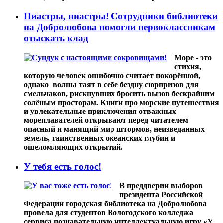
Пиастры, пиастры! Сотрудники библиотеки
на Добролюбова помогли первоклассникам
отыскать клад
Море - это
стихия,
которую человек ошибочно считает покорённой,
однако волны таят в себе бездну сюрпризов для
смельчаков, рискнувших бросить вызов бескрайним
солёным просторам. Книги про морские путешествия
и увлекательные приключения отважных
мореплавателей открывают перед читателем
опасный и манящий мир штормов, неизведанных
земель, таинственных океанских глубин и
ошеломляющих открытий.
У тебя есть голос!
В преддверии выборов
президента Российской
Федерации городская библиотека на Добролюбова
провела для студентов Вологодского колледжа
сервиса познавательную интеллектуальную игру «У