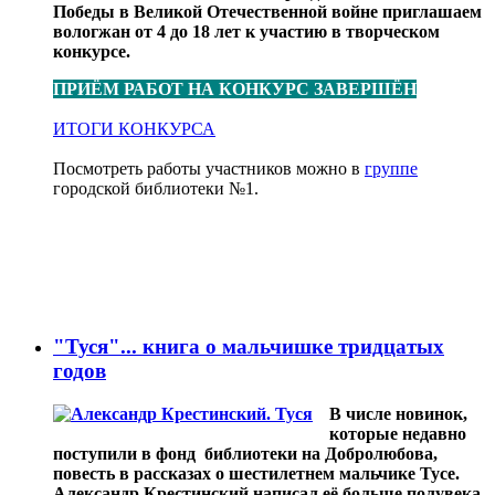
Победы в Великой Отечественной войне приглашаем
вологжан от 4 до 18 лет к участию в творческом
конкурсе.
ПРИЁМ РАБОТ НА КОНКУРС ЗАВЕРШЁН
ИТОГИ КОНКУРСА
Посмотреть работы участников можно в
группе
городской библиотеки №1.
П будут подведПрены 2Пр5 апреля! Посмотреть
работы участников конкурса можно в городской
библиотеки №1 ВКонтакте.
КОНКУРС ЗАВЕРШЁН
"Туся"... книга о мальчишке тридцатых
годов
В числе новинок,
которые недавно
поступили в фонд библиотеки на Добролюбова,
повесть в рассказах о шестилетнем мальчике Тусе.
Александр Крестинский написал её больше полувека