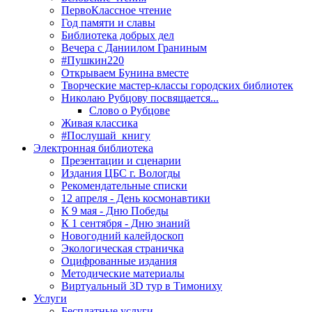
ПервоКлассное чтение
Год памяти и славы
Библиотека добрых дел
Вечера с Даниилом Граниным
#Пушкин220
Открываем Бунина вместе
Творческие мастер-классы городских библиотек
Николаю Рубцову посвящается...
Слово о Рубцове
Живая классика
#Послушай_книгу
Электронная библиотека
Презентации и сценарии
Издания ЦБС г. Вологды
Рекомендательные списки
12 апреля - День космонавтики
К 9 мая - Дню Победы
К 1 сентября - Дню знаний
Новогодний калейдоскоп
Экологическая страничка
Оцифрованные издания
Методические материалы
Виртуальный 3D тур в Тимониху
Услуги
Бесплатные услуги