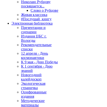
Николаю Рубцову
посвящается...
Слово о Рубцове
Живая классика
#Послушай_книгу
Электронная библиотека
Презентации и
сценарии
Издания ЦБС г.
Вологды
Рекомендательные
списки
12 апреля - День
космонавтики
К 9 мая - Дню Победы
К 1 сентября - Дню
знаний
Новогодний
калейдоскоп
Экологическая
страничка
Оцифрованные
издания
Методические
материалы