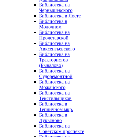
Библиотека на
Чернышевского
Библиотека в Лосте
Библиотека в
Молочном
Библиотека на
Пролетарской
Библиотека на
Авксентьевского
Библиотека на
Трактористов
(Бывалово)
Библиотека на
Судоремонтной
Библиотека на
Можайского
Библиотека на
Текстильщиков
Библиотека в
Тепличном мкр.
Библиотека в
Лукьяново
Библиотека на
Советском проспекте
Библиотека на