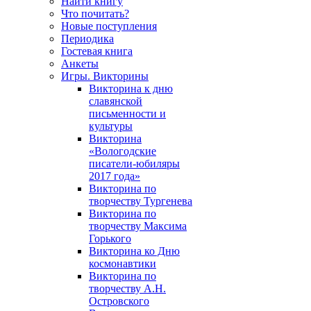
Найти книгу
Что почитать?
Новые поступления
Периодика
Гостевая книга
Анкеты
Игры. Викторины
Викторина к дню
славянской
письменности и
культуры
Викторина
«Вологодские
писатели-юбиляры
2017 года»
Викторина по
творчеству Тургенева
Викторина по
творчеству Максима
Горького
Викторина ко Дню
космонавтики
Викторина по
творчеству А.Н.
Островского