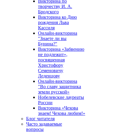
Викторина по
творчеству И. А.
Бродского
Викторина ко Дню
рождения Льва
Кассиля
Онлайн-викторина
"Знаете ли вы
Бунина?"
Викторина «Забвению
не подлежит»,
посвященная
Христофору
Семеновичу
Леденцову
Онлайн-викторина
"Во славу защитника
земли русской»
Нобелевские лауреаты
России
Викторина «Чехова
знаем! Чехова любим!»
Блог читателя
Часто задаваемые
вопросы