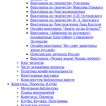
Викторина по творчеству Тургенева
Викторина по творчеству Максима Горького
Викторина ко Дню космонавтики
Викторина по творчеству А.Н. Островского
Викторина по творчеству И. А. Бродского
Викторина ко Дню рождения Льва Кассиля
Онлайн-викторина "Знаете ли вы Бунина?"
Викторина «Забвению не подлежит»,
посвященная Христофору Семеновичу
Леденцову
Онлайн-викторина "Во славу защитника
земли русской»
Нобелевские лауреаты России
Викторина «Чехова знаем! Чехова любим!»
Блог читателя
Часто задаваемые вопросы
Политика конфиденциальности
Виртуальные выставки
Комплектуем библиотеки вместе
Конкурсы. Проекты. Клубы
Модельная библиотека
Планы мероприятий
Конкурсы. Проекты
Клубы. Кружки. Программы
Беловские чтения