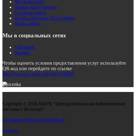
Что почитать?
Новые поступления
Гостевая книга
Клубы. Кружки. Программы
Карта сайта
Мы в социальных сетях
VKontakte
Youtube
Чтобы оценить условия предоставления услуг используйте
QR-код или перейдите по ссылке
https://bus.gov.ru/qrcode/rate/319900
Copyright © 2026 МБУК "Централизованная библиотечная
система г. Вологды"
Joomla! 3 Templates
Создание сайта sait-vologda.ru
Goto Top