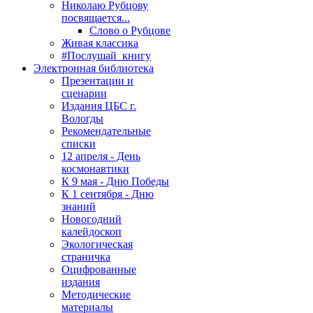
Николаю Рубцову
посвящается...
Слово о Рубцове
Живая классика
#Послушай_книгу
Электронная библиотека
Презентации и
сценарии
Издания ЦБС г.
Вологды
Рекомендательные
списки
12 апреля - День
космонавтики
К 9 мая - Дню Победы
К 1 сентября - Дню
знаний
Новогодний
калейдоскоп
Экологическая
страничка
Оцифрованные
издания
Методические
материалы