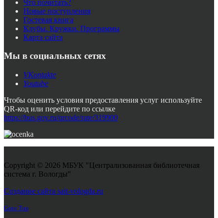
Что почитать?
Новые поступления
Гостевая книга
Клубы. Кружки. Программы
Карта сайта
Мы в социальных сетях
VKontakte
Youtube
Чтобы оценить условия предоставления услуг используйте
QR-код или перейдите по ссылке
https://bus.gov.ru/qrcode/rate/319900
Copyright © 2026 МБУК "Централизованная библиотечная
система г. Вологды"
Joomla! 3 Templates
Создание сайта sait-vologda.ru
Goto Top