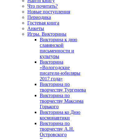
Найти книгу
Что почитать?
Новые поступления
Периодика
Гостевая книга
Анкеты
Игры. Викторины
Викторина к дню
славянской
письменности и
культуры
Викторина
«Вологодские
писатели-юбиляры
2017 года»
Викторина по
творчеству Тургенева
Викторина по
творчеству Максима
Горького
Викторина ко Дню
космонавтики
Викторина по
творчеству А.Н.
Островского