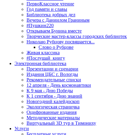
ПервоКлассное чтение
Год памяти и славы
Библиотека добрых дел
Вечера с Даниилом Граниным
#Пушкин220
Открываем Бунина вместе
Творческие мастер-классы городских библиотек
Николаю Рубцову посвящается...
Слово о Рубцове
Живая классика
#Послушай_книгу
Электронная библиотека
Презентации и сценарии
Издания ЦБС г. Вологды
Рекомендательные списки
12 апреля - День космонавтики
К 9 мая - Дню Победы
К 1 сентября - Дню знаний
Новогодний калейдоскоп
Экологическая страничка
Оцифрованные издания
Методические материалы
Виртуальный 3D тур в Тимониху
Услуги
Бесплатные услуги