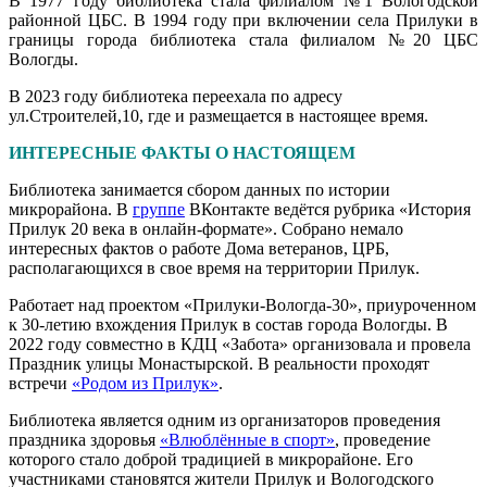
В 1977 году библиотека стала филиалом №1 Вологодской
районной ЦБС. В 1994 году при включении села Прилуки в
границы города библиотека стала филиалом №20 ЦБС
Вологды.
В 2023 году библиотека переехала по адресу
ул.Строителей,10, где и размещается в настоящее время.
ИНТЕРЕСНЫЕ ФАКТЫ О НАСТОЯЩЕМ
Библиотека занимается сбором данных по истории
микрорайона. В
группе
ВКонтакте ведётся рубрика «История
Прилук 20 века в онлайн-формате». Собрано немало
интересных фактов о работе Дома ветеранов, ЦРБ,
располагающихся в свое время на территории Прилук.
Работает над проектом «Прилуки-Вологда-30», приуроченном
к 30-летию вхождения Прилук в состав города Вологды. В
2022 году совместно в КДЦ «Забота» организовала и провела
Праздник улицы Монастырской. В реальности проходят
встречи
«Родом из Прилук»
.
Библиотека является одним из организаторов проведения
праздника здоровья
«Влюблённые в спорт»
, проведение
которого стало доброй традицией в микрорайоне. Его
участниками становятся жители Прилук и Вологодского