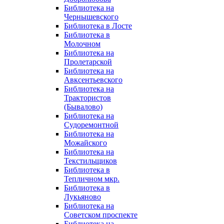
Библиотека на
Чернышевского
Библиотека в Лосте
Библиотека в
Молочном
Библиотека на
Пролетарской
Библиотека на
Авксентьевского
Библиотека на
Трактористов
(Бывалово)
Библиотека на
Судоремонтной
Библиотека на
Можайского
Библиотека на
Текстильщиков
Библиотека в
Тепличном мкр.
Библиотека в
Лукьяново
Библиотека на
Советском проспекте
Библиотека на