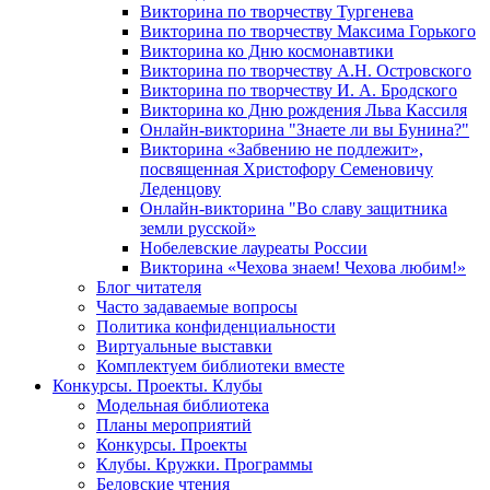
Викторина по творчеству Тургенева
Викторина по творчеству Максима Горького
Викторина ко Дню космонавтики
Викторина по творчеству А.Н. Островского
Викторина по творчеству И. А. Бродского
Викторина ко Дню рождения Льва Кассиля
Онлайн-викторина "Знаете ли вы Бунина?"
Викторина «Забвению не подлежит»,
посвященная Христофору Семеновичу
Леденцову
Онлайн-викторина "Во славу защитника
земли русской»
Нобелевские лауреаты России
Викторина «Чехова знаем! Чехова любим!»
Блог читателя
Часто задаваемые вопросы
Политика конфиденциальности
Виртуальные выставки
Комплектуем библиотеки вместе
Конкурсы. Проекты. Клубы
Модельная библиотека
Планы мероприятий
Конкурсы. Проекты
Клубы. Кружки. Программы
Беловские чтения