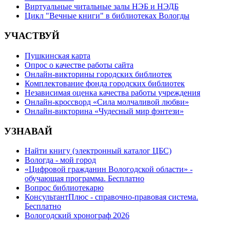
Виртуальные читальные залы НЭБ и НЭДБ
Цикл "Вечные книги" в библиотеках Вологды
УЧАСТВУЙ
Пушкинская карта
Опрос о качестве работы сайта
Онлайн-викторины городских библиотек
Комплектование фонда городских библиотек
Независимая оценка качества работы учреждения
Онлайн-кроссворд «Сила молчаливой любви»
Онлайн-викторина «Чудесный мир фэнтези»
УЗНАВАЙ
Найти книгу (электронный каталог ЦБС)
Вологда - мой город
«Цифровой гражданин Вологодской области» -
обучающая программа. Бесплатно
Вопрос библиотекарю
КонсультантПлюс - справочно-правовая система.
Бесплатно
Вологодский хронограф 2026