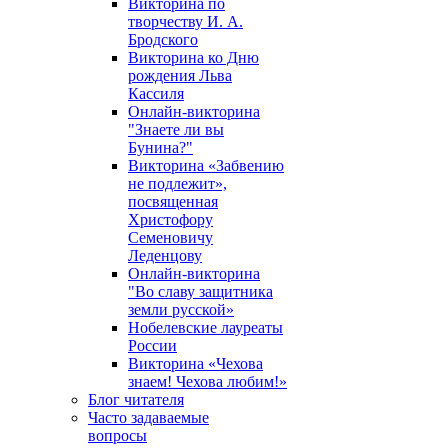
Викторина по
творчеству И. А.
Бродского
Викторина ко Дню
рождения Льва
Кассиля
Онлайн-викторина
"Знаете ли вы
Бунина?"
Викторина «Забвению
не подлежит»,
посвященная
Христофору
Семеновичу
Леденцову
Онлайн-викторина
"Во славу защитника
земли русской»
Нобелевские лауреаты
России
Викторина «Чехова
знаем! Чехова любим!»
Блог читателя
Часто задаваемые
вопросы