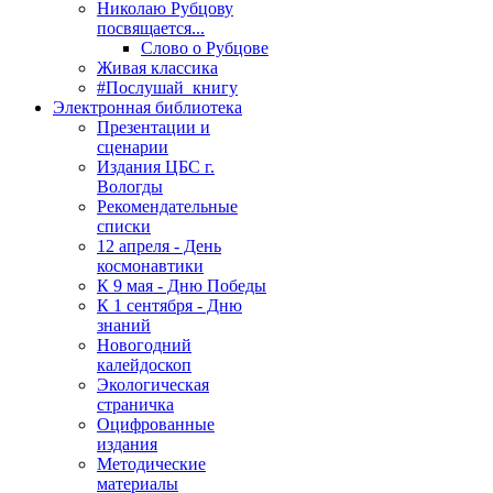
Николаю Рубцову
посвящается...
Слово о Рубцове
Живая классика
#Послушай_книгу
Электронная библиотека
Презентации и
сценарии
Издания ЦБС г.
Вологды
Рекомендательные
списки
12 апреля - День
космонавтики
К 9 мая - Дню Победы
К 1 сентября - Дню
знаний
Новогодний
калейдоскоп
Экологическая
страничка
Оцифрованные
издания
Методические
материалы