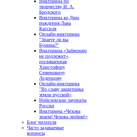
Викторина по
творчеству И. А.
Бродского
Викторина ко Дню
рождения Льва
Кассиля
Онлайн-викторина
"Знаете ли вы
Бунина?"
Викторина «Забвению
не подлежит»,
посвященная
Христофору
Семеновичу
Леденцову
Онлайн-викторина
"Во славу защитника
земли русской»
Нобелевские лауреаты
России
Викторина «Чехова
знаем! Чехова любим!»
Блог читателя
Часто задаваемые
вопросы