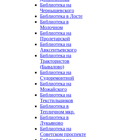
Библиотека на
Чернышевского
Библиотека в Лосте
Библиотека в
Молочном
Библиотека на
Пролетарской
Библиотека на
Авксентьевского
Библиотека на
Трактористов
(Бывалово)
Библиотека на
Судоремонтной
Библиотека на
Можайского
Библиотека на
Текстильщиков
Библиотека в
Тепличном мкр.
Библиотека в
Лукьяново
Библиотека на
Советском проспекте
Библиотека на