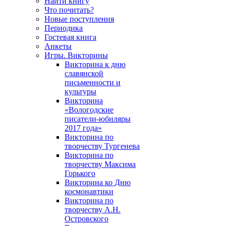
Найти книгу
Что почитать?
Новые поступления
Периодика
Гостевая книга
Анкеты
Игры. Викторины
Викторина к дню
славянской
письменности и
культуры
Викторина
«Вологодские
писатели-юбиляры
2017 года»
Викторина по
творчеству Тургенева
Викторина по
творчеству Максима
Горького
Викторина ко Дню
космонавтики
Викторина по
творчеству А.Н.
Островского