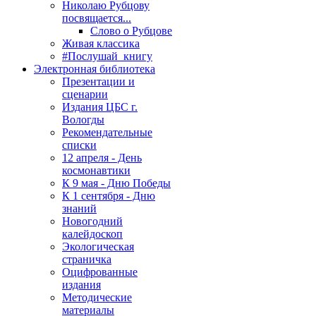
Николаю Рубцову
посвящается...
Слово о Рубцове
Живая классика
#Послушай_книгу
Электронная библиотека
Презентации и
сценарии
Издания ЦБС г.
Вологды
Рекомендательные
списки
12 апреля - День
космонавтики
К 9 мая - Дню Победы
К 1 сентября - Дню
знаний
Новогодний
калейдоскоп
Экологическая
страничка
Оцифрованные
издания
Методические
материалы