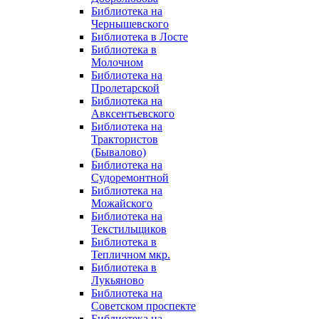
Библиотека на
Чернышевского
Библиотека в Лосте
Библиотека в
Молочном
Библиотека на
Пролетарской
Библиотека на
Авксентьевского
Библиотека на
Трактористов
(Бывалово)
Библиотека на
Судоремонтной
Библиотека на
Можайского
Библиотека на
Текстильщиков
Библиотека в
Тепличном мкр.
Библиотека в
Лукьяново
Библиотека на
Советском проспекте
Библиотека на