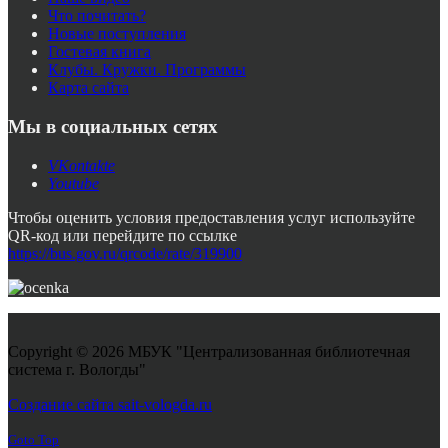
Что почитать?
Новые поступления
Гостевая книга
Клубы. Кружки. Программы
Карта сайта
Мы в социальных сетях
VKontakte
Youtube
Чтобы оценить условия предоставления услуг используйте
QR-код или перейдите по ссылке
https://bus.gov.ru/qrcode/rate/319900
Copyright © 2026 МБУК "Централизованная библиотечная
система г. Вологды"
Joomla! 3 Templates
Создание сайта sait-vologda.ru
Goto Top