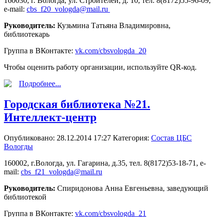
160030, г. Вологда, ул. Строителей, д. 10, тел. 8(8172)55-96-09,
e-mail:
cbs_f20_vologda@mail.ru
Руководитель:
Кузьмина Татьяна Владимировна,
библиотекарь
Группа в ВКонтакте:
vk.com/cbsvologda_20
Чтобы оценить работу организации, используйте QR-код.
Подробнее...
Городская библиотека №21.
Интеллект-центр
Опубликовано: 28.12.2014 17:27
Категория:
Состав ЦБС
Вологды
160002, г.Вологда, ул. Гагарина, д.35, тел. 8(8172)53-18-71, e-
mail:
cbs_f21_vologda@mail.ru
Руководитель:
Спиридонова Анна Евгеньевна, заведующий
библиотекой
Группа в ВКонтакте:
vk.com/cbsvologda_21