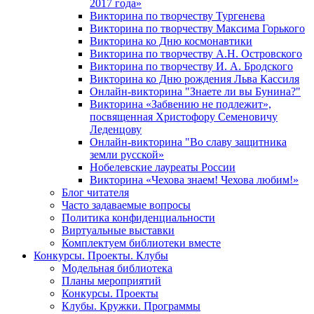
2017 года»
Викторина по творчеству Тургенева
Викторина по творчеству Максима Горького
Викторина ко Дню космонавтики
Викторина по творчеству А.Н. Островского
Викторина по творчеству И. А. Бродского
Викторина ко Дню рождения Льва Кассиля
Онлайн-викторина "Знаете ли вы Бунина?"
Викторина «Забвению не подлежит»,
посвященная Христофору Семеновичу
Леденцову
Онлайн-викторина "Во славу защитника
земли русской»
Нобелевские лауреаты России
Викторина «Чехова знаем! Чехова любим!»
Блог читателя
Часто задаваемые вопросы
Политика конфиденциальности
Виртуальные выставки
Комплектуем библиотеки вместе
Конкурсы. Проекты. Клубы
Модельная библиотека
Планы мероприятий
Конкурсы. Проекты
Клубы. Кружки. Программы