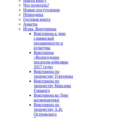
Найти книгу
Что почитать?
Новые поступления
Периодика
Гостевая книга
Анкеты
Игры. Викторины
Викторина к дню
славянской
письменности и
культуры
Викторина
«Вологодские
писатели-юбиляры
2017 года»
Викторина по
творчеству Тургенева
Викторина по
творчеству Максима
Горького
Викторина ко Дню
космонавтики
Викторина по
творчеству А.Н.
Островского