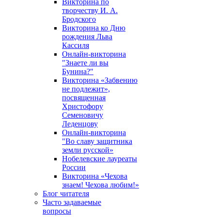
Викторина по
творчеству И. А.
Бродского
Викторина ко Дню
рождения Льва
Кассиля
Онлайн-викторина
"Знаете ли вы
Бунина?"
Викторина «Забвению
не подлежит»,
посвященная
Христофору
Семеновичу
Леденцову
Онлайн-викторина
"Во славу защитника
земли русской»
Нобелевские лауреаты
России
Викторина «Чехова
знаем! Чехова любим!»
Блог читателя
Часто задаваемые
вопросы