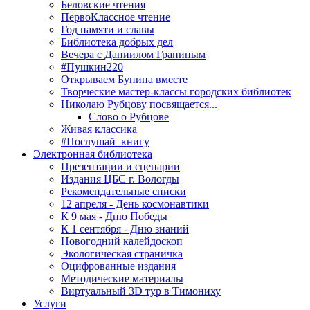
Беловские чтения
ПервоКлассное чтение
Год памяти и славы
Библиотека добрых дел
Вечера с Даниилом Граниным
#Пушкин220
Открываем Бунина вместе
Творческие мастер-классы городских библиотек
Николаю Рубцову посвящается...
Слово о Рубцове
Живая классика
#Послушай_книгу
Электронная библиотека
Презентации и сценарии
Издания ЦБС г. Вологды
Рекомендательные списки
12 апреля - День космонавтики
К 9 мая - Дню Победы
К 1 сентября - Дню знаний
Новогодний калейдоскоп
Экологическая страничка
Оцифрованные издания
Методические материалы
Виртуальный 3D тур в Тимониху
Услуги