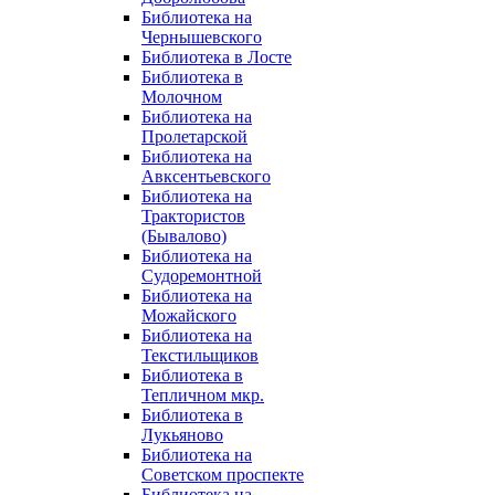
Библиотека на
Чернышевского
Библиотека в Лосте
Библиотека в
Молочном
Библиотека на
Пролетарской
Библиотека на
Авксентьевского
Библиотека на
Трактористов
(Бывалово)
Библиотека на
Судоремонтной
Библиотека на
Можайского
Библиотека на
Текстильщиков
Библиотека в
Тепличном мкр.
Библиотека в
Лукьяново
Библиотека на
Советском проспекте
Библиотека на