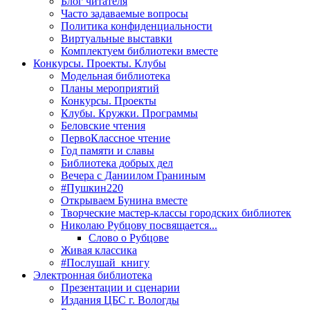
Блог читателя
Часто задаваемые вопросы
Политика конфиденциальности
Виртуальные выставки
Комплектуем библиотеки вместе
Конкурсы. Проекты. Клубы
Модельная библиотека
Планы мероприятий
Конкурсы. Проекты
Клубы. Кружки. Программы
Беловские чтения
ПервоКлассное чтение
Год памяти и славы
Библиотека добрых дел
Вечера с Даниилом Граниным
#Пушкин220
Открываем Бунина вместе
Творческие мастер-классы городских библиотек
Николаю Рубцову посвящается...
Слово о Рубцове
Живая классика
#Послушай_книгу
Электронная библиотека
Презентации и сценарии
Издания ЦБС г. Вологды