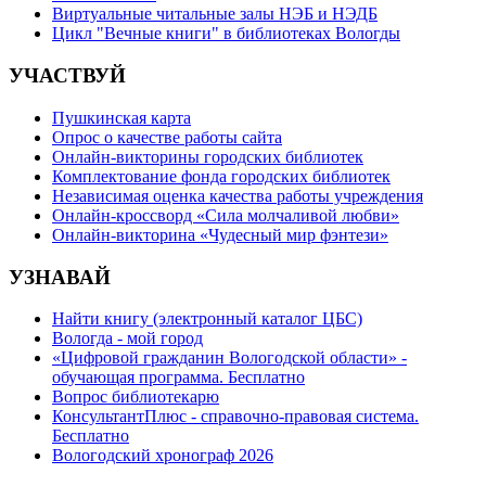
Виртуальные читальные залы НЭБ и НЭДБ
Цикл "Вечные книги" в библиотеках Вологды
УЧАСТВУЙ
Пушкинская карта
Опрос о качестве работы сайта
Онлайн-викторины городских библиотек
Комплектование фонда городских библиотек
Независимая оценка качества работы учреждения
Онлайн-кроссворд «Сила молчаливой любви»
Онлайн-викторина «Чудесный мир фэнтези»
УЗНАВАЙ
Найти книгу (электронный каталог ЦБС)
Вологда - мой город
«Цифровой гражданин Вологодской области» -
обучающая программа. Бесплатно
Вопрос библиотекарю
КонсультантПлюс - справочно-правовая система.
Бесплатно
Вологодский хронограф 2026