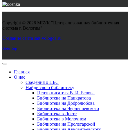
Copyright © 2026 МБУК "Централизованная библиотечная
система г. Вологды"
Joomla! 3 Templates
Создание сайта sait-vologda.ru
Goto Top
Главная
О нас
Сведения о ЦБС
Найди свою библиотеку
Центр писателя В. И. Белова
Библиотека на Панкратова
Библиотека на Добролюбова
Библиотека на Чернышевского
Библиотека в Лосте
Библиотека в Молочном
Библиотека на Пролетарской
Библиотека на Авксентьевского