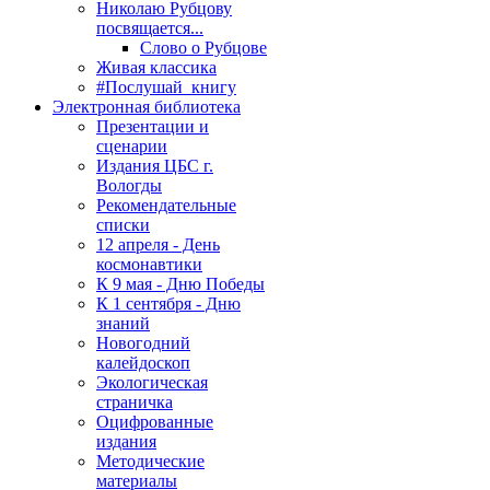
Николаю Рубцову
посвящается...
Слово о Рубцове
Живая классика
#Послушай_книгу
Электронная библиотека
Презентации и
сценарии
Издания ЦБС г.
Вологды
Рекомендательные
списки
12 апреля - День
космонавтики
К 9 мая - Дню Победы
К 1 сентября - Дню
знаний
Новогодний
калейдоскоп
Экологическая
страничка
Оцифрованные
издания
Методические
материалы