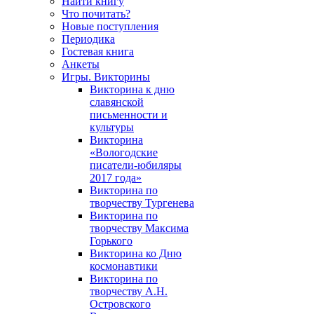
Найти книгу
Что почитать?
Новые поступления
Периодика
Гостевая книга
Анкеты
Игры. Викторины
Викторина к дню
славянской
письменности и
культуры
Викторина
«Вологодские
писатели-юбиляры
2017 года»
Викторина по
творчеству Тургенева
Викторина по
творчеству Максима
Горького
Викторина ко Дню
космонавтики
Викторина по
творчеству А.Н.
Островского