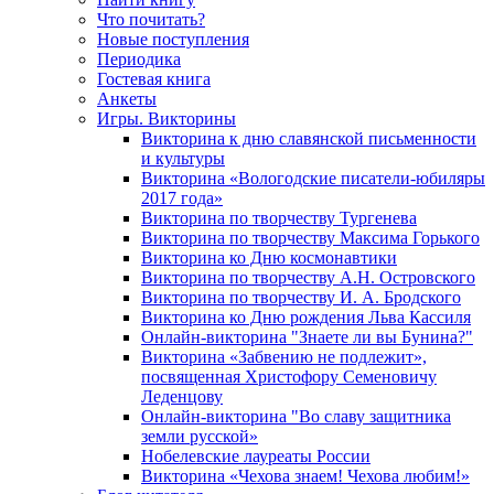
Что почитать?
Новые поступления
Периодика
Гостевая книга
Анкеты
Игры. Викторины
Викторина к дню славянской письменности
и культуры
Викторина «Вологодские писатели-юбиляры
2017 года»
Викторина по творчеству Тургенева
Викторина по творчеству Максима Горького
Викторина ко Дню космонавтики
Викторина по творчеству А.Н. Островского
Викторина по творчеству И. А. Бродского
Викторина ко Дню рождения Льва Кассиля
Онлайн-викторина "Знаете ли вы Бунина?"
Викторина «Забвению не подлежит»,
посвященная Христофору Семеновичу
Леденцову
Онлайн-викторина "Во славу защитника
земли русской»
Нобелевские лауреаты России
Викторина «Чехова знаем! Чехова любим!»