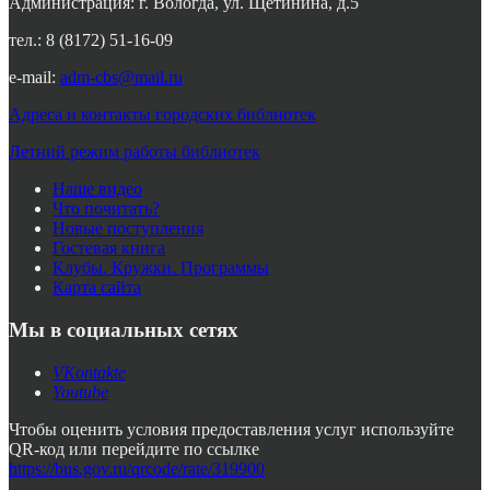
Администрация: г. Вологда, ул. Щетинина, д.5
тел.: 8 (8172) 51-16-09
e-mail:
adm-cbs@mail.ru
Адреса и контакты городских библиотек
Летний режим работы библиотек
Наше видео
Что почитать?
Новые поступления
Гостевая книга
Клубы. Кружки. Программы
Карта сайта
Мы в социальных сетях
VKontakte
Youtube
Чтобы оценить условия предоставления услуг используйте
QR-код или перейдите по ссылке
https://bus.gov.ru/qrcode/rate/319900