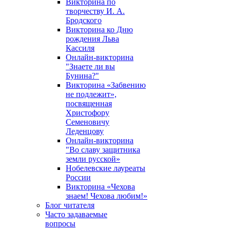
Викторина по
творчеству И. А.
Бродского
Викторина ко Дню
рождения Льва
Кассиля
Онлайн-викторина
"Знаете ли вы
Бунина?"
Викторина «Забвению
не подлежит»,
посвященная
Христофору
Семеновичу
Леденцову
Онлайн-викторина
"Во славу защитника
земли русской»
Нобелевские лауреаты
России
Викторина «Чехова
знаем! Чехова любим!»
Блог читателя
Часто задаваемые
вопросы