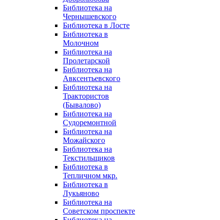
Библиотека на
Чернышевского
Библиотека в Лосте
Библиотека в
Молочном
Библиотека на
Пролетарской
Библиотека на
Авксентьевского
Библиотека на
Трактористов
(Бывалово)
Библиотека на
Судоремонтной
Библиотека на
Можайского
Библиотека на
Текстильщиков
Библиотека в
Тепличном мкр.
Библиотека в
Лукьяново
Библиотека на
Советском проспекте
Библиотека на