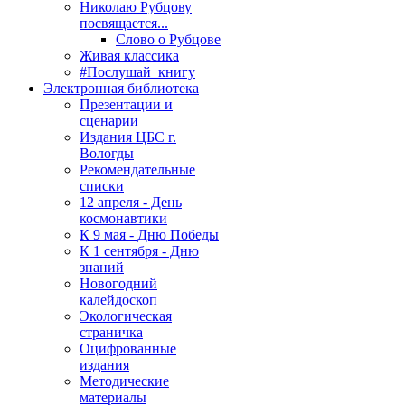
Николаю Рубцову
посвящается...
Слово о Рубцове
Живая классика
#Послушай_книгу
Электронная библиотека
Презентации и
сценарии
Издания ЦБС г.
Вологды
Рекомендательные
списки
12 апреля - День
космонавтики
К 9 мая - Дню Победы
К 1 сентября - Дню
знаний
Новогодний
калейдоскоп
Экологическая
страничка
Оцифрованные
издания
Методические
материалы