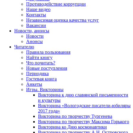
Противодействие коррупции
Наше видео
Контакты
Независимая оценка качества услуг
Вакансии
Новости, анонсы
Новости
Анонсы
Читателю
Правила пользования
Найти книгу
Что почитать?
Новые поступления
Периодика
Гостевая книга
Анкеты
Игры. Викторины
Викторина к дню славянской письменности
и культуры
Викторина «Вологодские писатели-юбиляры
2017 года»
Викторина по творчеству Тургенева
Викторина по творчеству Максима Горького
Викторина ко Дню космонавтики
Викторина по творчеству А.Н. Островского