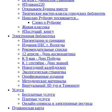
#Пушкин220
Открываем Бунина вместе
Творческие мастер-классы городских библиотек
Николаю Рубцову посвящается...
Слово о Рубцове
Живая классика
#Послушай_книгу
Электронная библиотека
Презентации и сценарии
Издания ЦБС г. Вологды
Рекомендательные списки
12 апреля - День космонавтики
К 9 мая - Дню Победы
К 1 сентября - Дню знаний
Новогодний калейдоскоп
Экологическая страничка
Оцифрованные издания
Методические материалы
Виртуальный 3D тур в Тимониху
Услуги
Бесплатные услуги
Платные услуги
Онлайн-сервисы и электронные ресурсы
Пушкинская карта