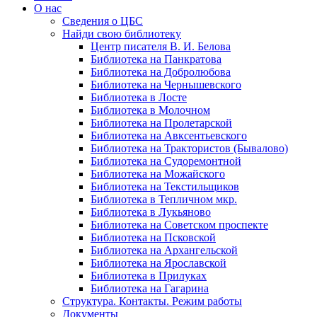
О нас
Сведения о ЦБС
Найди свою библиотеку
Центр писателя В. И. Белова
Библиотека на Панкратова
Библиотека на Добролюбова
Библиотека на Чернышевского
Библиотека в Лосте
Библиотека в Молочном
Библиотека на Пролетарской
Библиотека на Авксентьевского
Библиотека на Трактористов (Бывалово)
Библиотека на Судоремонтной
Библиотека на Можайского
Библиотека на Текстильщиков
Библиотека в Тепличном мкр.
Библиотека в Лукьяново
Библиотека на Советском проспекте
Библиотека на Псковской
Библиотека на Архангельской
Библиотека на Ярославской
Библиотека в Прилуках
Библиотека на Гагарина
Структура. Контакты. Режим работы
Документы