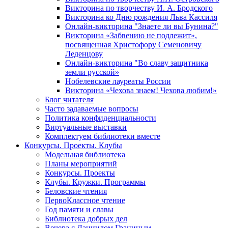
Викторина по творчеству И. А. Бродского
Викторина ко Дню рождения Льва Кассиля
Онлайн-викторина "Знаете ли вы Бунина?"
Викторина «Забвению не подлежит»,
посвященная Христофору Семеновичу
Леденцову
Онлайн-викторина "Во славу защитника
земли русской»
Нобелевские лауреаты России
Викторина «Чехова знаем! Чехова любим!»
Блог читателя
Часто задаваемые вопросы
Политика конфиденциальности
Виртуальные выставки
Комплектуем библиотеки вместе
Конкурсы. Проекты. Клубы
Модельная библиотека
Планы мероприятий
Конкурсы. Проекты
Клубы. Кружки. Программы
Беловские чтения
ПервоКлассное чтение
Год памяти и славы
Библиотека добрых дел
Вечера с Даниилом Граниным