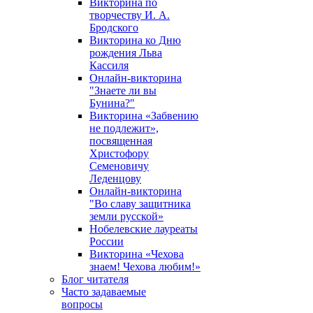
Викторина по
творчеству И. А.
Бродского
Викторина ко Дню
рождения Льва
Кассиля
Онлайн-викторина
"Знаете ли вы
Бунина?"
Викторина «Забвению
не подлежит»,
посвященная
Христофору
Семеновичу
Леденцову
Онлайн-викторина
"Во славу защитника
земли русской»
Нобелевские лауреаты
России
Викторина «Чехова
знаем! Чехова любим!»
Блог читателя
Часто задаваемые
вопросы