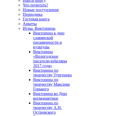
Найти книгу
Что почитать?
Новые поступления
Периодика
Гостевая книга
Анкеты
Игры. Викторины
Викторина к дню
славянской
письменности и
культуры
Викторина
«Вологодские
писатели-юбиляры
2017 года»
Викторина по
творчеству Тургенева
Викторина по
творчеству Максима
Горького
Викторина ко Дню
космонавтики
Викторина по
творчеству А.Н.
Островского