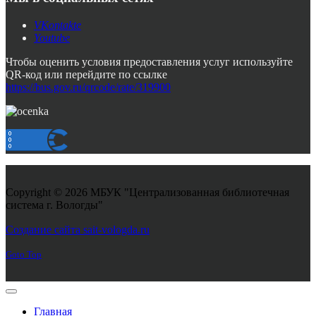
VKontakte
Youtube
Чтобы оценить условия предоставления услуг используйте
QR-код или перейдите по ссылке
https://bus.gov.ru/qrcode/rate/319900
Copyright © 2026 МБУК "Централизованная библиотечная
система г. Вологды"
Joomla! 3 Templates
Создание сайта sait-vologda.ru
Goto Top
Главная