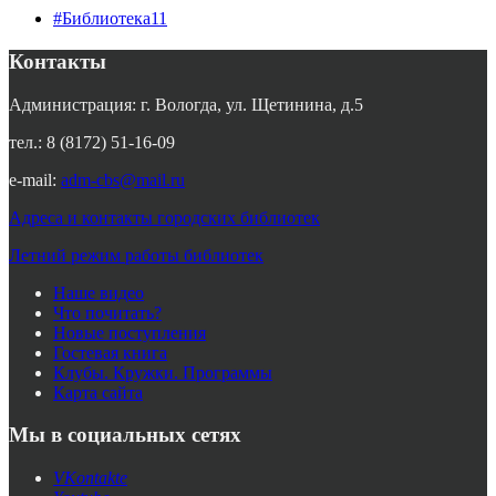
#Библиотека11
Контакты
Администрация: г. Вологда, ул. Щетинина, д.5
тел.: 8 (8172) 51-16-09
e-mail:
adm-cbs@mail.ru
Адреса и контакты городских библиотек
Летний режим работы библиотек
Наше видео
Что почитать?
Новые поступления
Гостевая книга
Клубы. Кружки. Программы
Карта сайта
Мы в социальных сетях
VKontakte