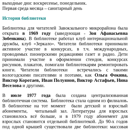
выходные дни: воскресенье, понедельник.
Первая среда месяца – санитарный день
История библиотеки
Библиотека для читателей Завокзального микрорайона была
открыта
в 1969 году
(заведующая -
Зоя Афанасьевна
Зобенкина
). В библиотеке работал клуб интернациональной
дружбы, клуб «Зеркало». Читатели библиотеки принимали
активное участие в конкурсах, в т.ч. международных,
проводимых пионерскими редакциями газет и радио. Дети
принимали участие в оформлении стендов, конкурсах
рисунков, плакатов, помогали библиотекарям ремонтировать
книги. Читатели библиотеки встречались с такими
вологодскими писателями и поэтами, как
Ольга Фокина,
Виктор Коротаев, Иван Полуянов, Виктор Астафьев, Нина
Веселова
и другими.
В
июле 1977 года
была создана централизованная
библиотечная система.
Библиотека стала одним из филиалов
.
В библиотеке на тот момент
были детский и взрослый
абонементы,
читальный зал. Литературы для взрослых
становилось всё больше, и в 1979 году абонемент для
взрослых становится отдельной библиотекой. До 90-х годов
под одной крышей существовали две библиотеки: массовая