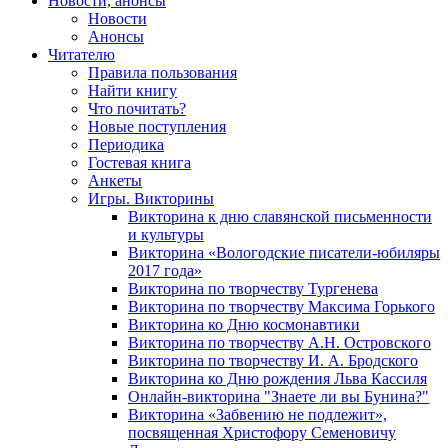
Новости, анонсы
Новости
Анонсы
Читателю
Правила пользования
Найти книгу
Что почитать?
Новые поступления
Периодика
Гостевая книга
Анкеты
Игры. Викторины
Викторина к дню славянской письменности
и культуры
Викторина «Вологодские писатели-юбиляры
2017 года»
Викторина по творчеству Тургенева
Викторина по творчеству Максима Горького
Викторина ко Дню космонавтики
Викторина по творчеству А.Н. Островского
Викторина по творчеству И. А. Бродского
Викторина ко Дню рождения Льва Кассиля
Онлайн-викторина "Знаете ли вы Бунина?"
Викторина «Забвению не подлежит»,
посвященная Христофору Семеновичу