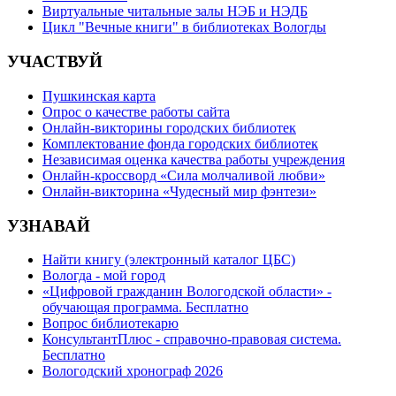
Виртуальные читальные залы НЭБ и НЭДБ
Цикл "Вечные книги" в библиотеках Вологды
УЧАСТВУЙ
Пушкинская карта
Опрос о качестве работы сайта
Онлайн-викторины городских библиотек
Комплектование фонда городских библиотек
Независимая оценка качества работы учреждения
Онлайн-кроссворд «Сила молчаливой любви»
Онлайн-викторина «Чудесный мир фэнтези»
УЗНАВАЙ
Найти книгу (электронный каталог ЦБС)
Вологда - мой город
«Цифровой гражданин Вологодской области» -
обучающая программа. Бесплатно
Вопрос библиотекарю
КонсультантПлюс - справочно-правовая система.
Бесплатно
Вологодский хронограф 2026