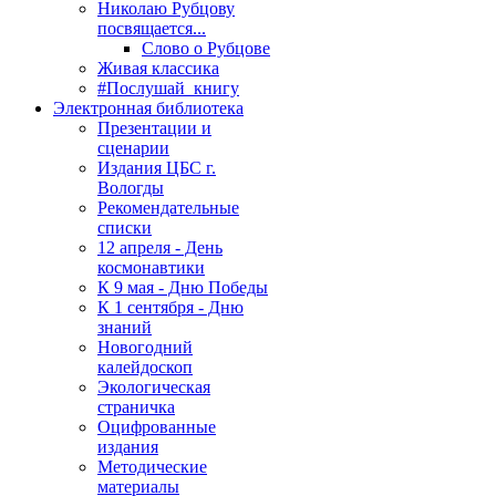
Николаю Рубцову
посвящается...
Слово о Рубцове
Живая классика
#Послушай_книгу
Электронная библиотека
Презентации и
сценарии
Издания ЦБС г.
Вологды
Рекомендательные
списки
12 апреля - День
космонавтики
К 9 мая - Дню Победы
К 1 сентября - Дню
знаний
Новогодний
калейдоскоп
Экологическая
страничка
Оцифрованные
издания
Методические
материалы