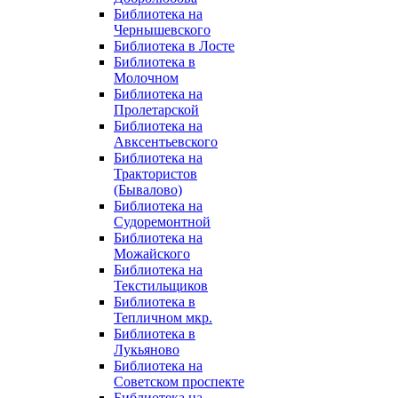
Библиотека на
Чернышевского
Библиотека в Лосте
Библиотека в
Молочном
Библиотека на
Пролетарской
Библиотека на
Авксентьевского
Библиотека на
Трактористов
(Бывалово)
Библиотека на
Судоремонтной
Библиотека на
Можайского
Библиотека на
Текстильщиков
Библиотека в
Тепличном мкр.
Библиотека в
Лукьяново
Библиотека на
Советском проспекте
Библиотека на