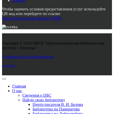
Youtube
Чтобы оценить условия предоставления услуг используйте
QR-код или перейдите по ссылке
https://bus.gov.ru/qrcode/rate/319900
Copyright © 2026 МБУК "Централизованная библиотечная
система г. Вологды"
Joomla! 3 Templates
Создание сайта sait-vologda.ru
Goto Top
Главная
О нас
Сведения о ЦБС
Найди свою библиотеку
Центр писателя В. И. Белова
Библиотека на Панкратова
Библиотека на Добролюбова