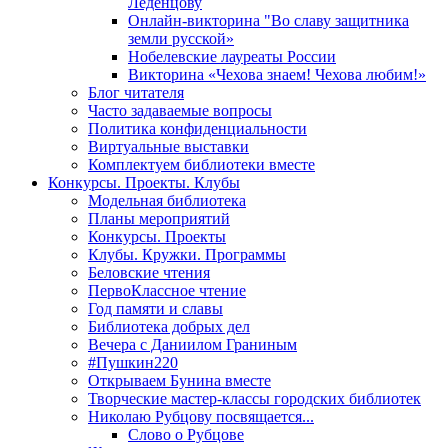
Леденцову
Онлайн-викторина "Во славу защитника
земли русской»
Нобелевские лауреаты России
Викторина «Чехова знаем! Чехова любим!»
Блог читателя
Часто задаваемые вопросы
Политика конфиденциальности
Виртуальные выставки
Комплектуем библиотеки вместе
Конкурсы. Проекты. Клубы
Модельная библиотека
Планы мероприятий
Конкурсы. Проекты
Клубы. Кружки. Программы
Беловские чтения
ПервоКлассное чтение
Год памяти и славы
Библиотека добрых дел
Вечера с Даниилом Граниным
#Пушкин220
Открываем Бунина вместе
Творческие мастер-классы городских библиотек
Николаю Рубцову посвящается...
Слово о Рубцове