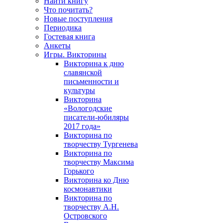
Найти книгу
Что почитать?
Новые поступления
Периодика
Гостевая книга
Анкеты
Игры. Викторины
Викторина к дню
славянской
письменности и
культуры
Викторина
«Вологодские
писатели-юбиляры
2017 года»
Викторина по
творчеству Тургенева
Викторина по
творчеству Максима
Горького
Викторина ко Дню
космонавтики
Викторина по
творчеству А.Н.
Островского