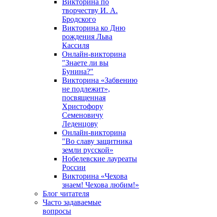
Викторина по
творчеству И. А.
Бродского
Викторина ко Дню
рождения Льва
Кассиля
Онлайн-викторина
"Знаете ли вы
Бунина?"
Викторина «Забвению
не подлежит»,
посвященная
Христофору
Семеновичу
Леденцову
Онлайн-викторина
"Во славу защитника
земли русской»
Нобелевские лауреаты
России
Викторина «Чехова
знаем! Чехова любим!»
Блог читателя
Часто задаваемые
вопросы