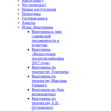
Найти книгу
Что почитать?
Новые поступления
Периодика
Гостевая книга
Анкеты
Игры. Викторины
Викторина к дню
славянской
письменности и
культуры
Викторина
«Вологодские
писатели-юбиляры
2017 года»
Викторина по
творчеству Тургенева
Викторина по
творчеству Максима
Горького
Викторина ко Дню
космонавтики
Викторина по
творчеству А.Н.
Островского