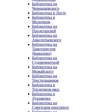
Библиотека на
Чернышевского
Библиотека в Лосте
Библиотека в
Молочном
Библиотека на
Пролетарской
Библиотека на
Авксентьевского
Библиотека на
Трактористов
(Бывалово)
Библиотека на
Судоремонтной
Библиотека на
Можайского
Библиотека на
Текстильщиков
Библиотека в
Тепличном мкр.
Библиотека в
Лукьяново
Библиотека на
Советском проспекте
Библиотека на