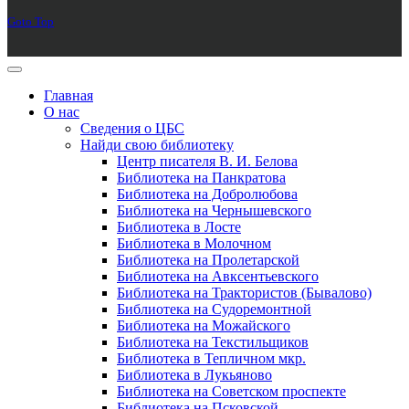
Goto Top
Главная
О нас
Сведения о ЦБС
Найди свою библиотеку
Центр писателя В. И. Белова
Библиотека на Панкратова
Библиотека на Добролюбова
Библиотека на Чернышевского
Библиотека в Лосте
Библиотека в Молочном
Библиотека на Пролетарской
Библиотека на Авксентьевского
Библиотека на Трактористов (Бывалово)
Библиотека на Судоремонтной
Библиотека на Можайского
Библиотека на Текстильщиков
Библиотека в Тепличном мкр.
Библиотека в Лукьяново
Библиотека на Советском проспекте
Библиотека на Псковской