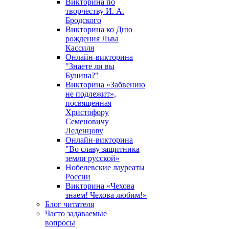
Викторина по
творчеству И. А.
Бродского
Викторина ко Дню
рождения Льва
Кассиля
Онлайн-викторина
"Знаете ли вы
Бунина?"
Викторина «Забвению
не подлежит»,
посвященная
Христофору
Семеновичу
Леденцову
Онлайн-викторина
"Во славу защитника
земли русской»
Нобелевские лауреаты
России
Викторина «Чехова
знаем! Чехова любим!»
Блог читателя
Часто задаваемые
вопросы