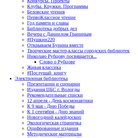
Конкурсы. Проекты
Клубы. Кружки. Программы
Беловские чтения
ПервоКлассное чтение
Год памяти и славы
Библиотека добрых дел
Вечера с Даниилом Граниным
#Пушкин220
Открываем Бунина вместе
Творческие мастер-классы городских библиотек
Николаю Рубцову посвящается...
Слово о Рубцове
Живая классика
#Послушай_книгу
Электронная библиотека
Презентации и сценарии
Издания ЦБС г. Вологды
Рекомендательные списки
12 апреля - День космонавтики
К 9 мая - Дню Победы
К 1 сентября - Дню знаний
Новогодний калейдоскоп
Экологическая страничка
Оцифрованные издания
Методические материалы