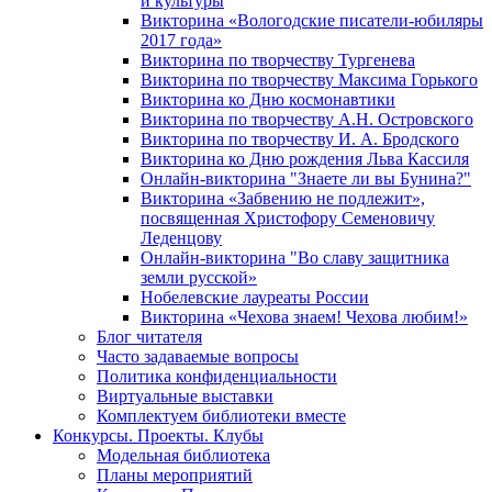
и культуры
Викторина «Вологодские писатели-юбиляры
2017 года»
Викторина по творчеству Тургенева
Викторина по творчеству Максима Горького
Викторина ко Дню космонавтики
Викторина по творчеству А.Н. Островского
Викторина по творчеству И. А. Бродского
Викторина ко Дню рождения Льва Кассиля
Онлайн-викторина "Знаете ли вы Бунина?"
Викторина «Забвению не подлежит»,
посвященная Христофору Семеновичу
Леденцову
Онлайн-викторина "Во славу защитника
земли русской»
Нобелевские лауреаты России
Викторина «Чехова знаем! Чехова любим!»
Блог читателя
Часто задаваемые вопросы
Политика конфиденциальности
Виртуальные выставки
Комплектуем библиотеки вместе
Конкурсы. Проекты. Клубы
Модельная библиотека
Планы мероприятий