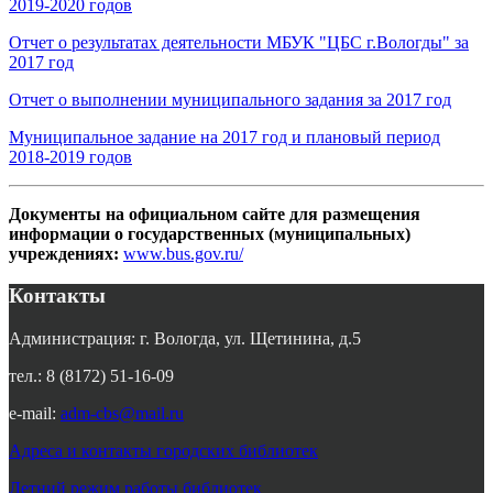
2019-2020 годов
Отчет о результатах деятельности МБУК "ЦБС г.Вологды" за
2017 год
Отчет о выполнении муниципального задания за 2017 год
Муниципальное задание на 2017 год и плановый период
2018-2019 годов
Документы на официальном сайте для размещения
информации о государственных (муниципальных)
учреждениях:
www.bus.gov.ru/
Контакты
Администрация: г. Вологда, ул. Щетинина, д.5
тел.: 8 (8172) 51-16-09
e-mail:
adm-cbs@mail.ru
Адреса и контакты городских библиотек
Летний режим работы библиотек