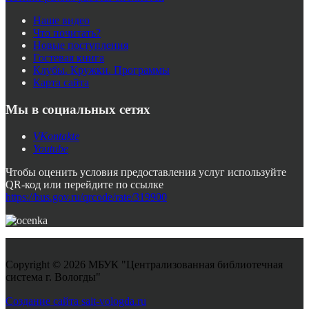
Наше видео
Что почитать?
Новые поступления
Гостевая книга
Клубы. Кружки. Программы
Карта сайта
Мы в социальных сетях
VKontakte
Youtube
Чтобы оценить условия предоставления услуг используйте
QR-код или перейдите по ссылке
https://bus.gov.ru/qrcode/rate/319900
Copyright © 2026 МБУК "Централизованная библиотечная
система г. Вологды"
Joomla! 3 Templates
Создание сайта sait-vologda.ru