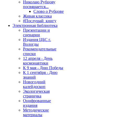
Николаю Рубцову
посвящается...
Слово о Рубцове
Живая классика
#Послушай_книгу
Электронная библиотека
Презентации и
сценарии
Издания ЦБС г.
Вологды
Рекомендательные
списки
12 апреля - День
космонавтики
К 9 мая - Дню Победы
К 1 сентября - Дню
знаний
Новогодний
калейдоскоп
Экологическая
страничка
Оцифрованные
издания
Методические
материалы