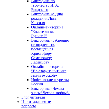
Викторина по
творчеству И. А.
Бродского
Викторина ко Дню
рождения Льва
Кассиля
Онлайн-викторина
"Знаете ли вы
Бунина?"
Викторина «Забвению
не подлежит»,
посвященная
Христофору
Семеновичу
Леденцову
Онлайн-викторина
"Во славу защитника
земли русской»
Нобелевские лауреаты
России
Викторина «Чехова
знаем! Чехова любим!»
Блог читателя
Часто задаваемые
вопросы