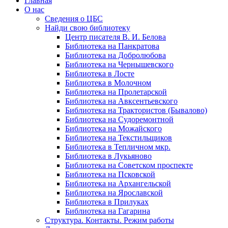
Главная
О нас
Сведения о ЦБС
Найди свою библиотеку
Центр писателя В. И. Белова
Библиотека на Панкратова
Библиотека на Добролюбова
Библиотека на Чернышевского
Библиотека в Лосте
Библиотека в Молочном
Библиотека на Пролетарской
Библиотека на Авксентьевского
Библиотека на Трактористов (Бывалово)
Библиотека на Судоремонтной
Библиотека на Можайского
Библиотека на Текстильщиков
Библиотека в Тепличном мкр.
Библиотека в Лукьяново
Библиотека на Советском проспекте
Библиотека на Псковской
Библиотека на Архангельской
Библиотека на Ярославской
Библиотека в Прилуках
Библиотека на Гагарина
Структура. Контакты. Режим работы