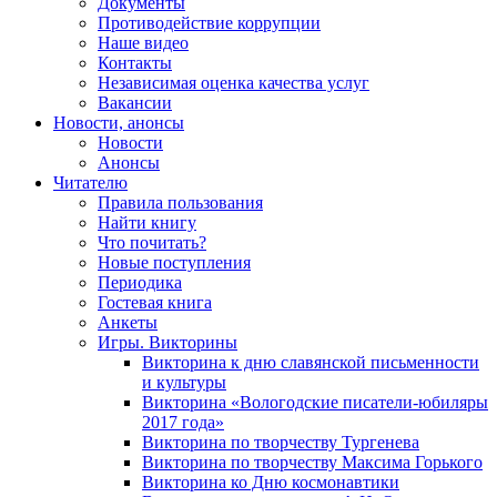
Документы
Противодействие коррупции
Наше видео
Контакты
Независимая оценка качества услуг
Вакансии
Новости, анонсы
Новости
Анонсы
Читателю
Правила пользования
Найти книгу
Что почитать?
Новые поступления
Периодика
Гостевая книга
Анкеты
Игры. Викторины
Викторина к дню славянской письменности
и культуры
Викторина «Вологодские писатели-юбиляры
2017 года»
Викторина по творчеству Тургенева
Викторина по творчеству Максима Горького
Викторина ко Дню космонавтики