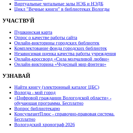
Виртуальные читальные залы НЭБ и НЭДБ
Цикл "Вечные книги" в библиотеках Вологды
УЧАСТВУЙ
Пушкинская карта
Опрос о качестве работы сайта
Онлайн-викторины городских библиотек
Комплектование фонда городских библиотек
Независимая оценка качества работы учреждения
Онлайн-кроссворд «Сила молчаливой любви»
Онлайн-викторина «Чудесный мир фэнтези»
УЗНАВАЙ
Найти книгу (электронный каталог ЦБС)
Вологда - мой город
«Цифровой гражданин Вологодской области» -
обучающая программа. Бесплатно
Вопрос библиотекарю
КонсультантПлюс - справочно-правовая система.
Бесплатно
Вологодский хронограф 2026