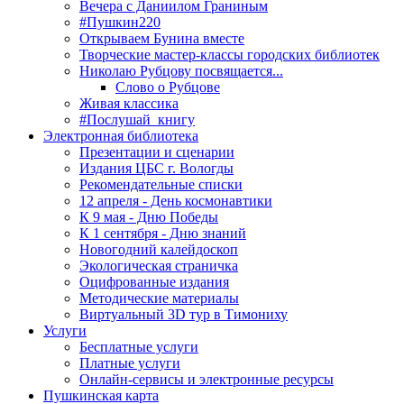
Вечера с Даниилом Граниным
#Пушкин220
Открываем Бунина вместе
Творческие мастер-классы городских библиотек
Николаю Рубцову посвящается...
Слово о Рубцове
Живая классика
#Послушай_книгу
Электронная библиотека
Презентации и сценарии
Издания ЦБС г. Вологды
Рекомендательные списки
12 апреля - День космонавтики
К 9 мая - Дню Победы
К 1 сентября - Дню знаний
Новогодний калейдоскоп
Экологическая страничка
Оцифрованные издания
Методические материалы
Виртуальный 3D тур в Тимониху
Услуги
Бесплатные услуги
Платные услуги
Онлайн-сервисы и электронные ресурсы
Пушкинская карта