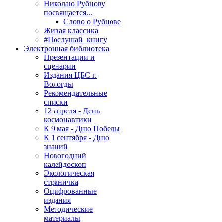
Николаю Рубцову
посвящается...
Слово о Рубцове
Живая классика
#Послушай_книгу
Электронная библиотека
Презентации и
сценарии
Издания ЦБС г.
Вологды
Рекомендательные
списки
12 апреля - День
космонавтики
К 9 мая - Дню Победы
К 1 сентября - Дню
знаний
Новогодний
калейдоскоп
Экологическая
страничка
Оцифрованные
издания
Методические
материалы