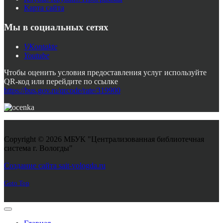
Карта сайта
Мы в социальных сетях
VKontakte
Youtube
Чтобы оценить условия предоставления услуг используйте
QR-код или перейдите по ссылке
https://bus.gov.ru/qrcode/rate/319900
Copyright © 2026 МБУК "Централизованная библиотечная
система г. Вологды"
Joomla! 3 Templates
Создание сайта sait-vologda.ru
Goto Top