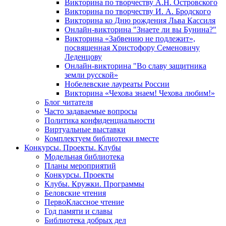
Викторина по творчеству А.Н. Островского
Викторина по творчеству И. А. Бродского
Викторина ко Дню рождения Льва Кассиля
Онлайн-викторина "Знаете ли вы Бунина?"
Викторина «Забвению не подлежит»,
посвященная Христофору Семеновичу
Леденцову
Онлайн-викторина "Во славу защитника
земли русской»
Нобелевские лауреаты России
Викторина «Чехова знаем! Чехова любим!»
Блог читателя
Часто задаваемые вопросы
Политика конфиденциальности
Виртуальные выставки
Комплектуем библиотеки вместе
Конкурсы. Проекты. Клубы
Модельная библиотека
Планы мероприятий
Конкурсы. Проекты
Клубы. Кружки. Программы
Беловские чтения
ПервоКлассное чтение
Год памяти и славы
Библиотека добрых дел