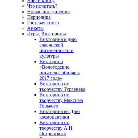
Найти книгу
Что почитать?
Новые поступления
Периодика
Гостевая книга
Анкеты
Игры. Викторины
Викторина к дню
славянской
письменности и
культуры
Викторина
«Вологодские
писатели-юбиляры
2017 года»
Викторина по
творчеству Тургенева
Викторина по
творчеству Максима
Горького
Викторина ко Дню
космонавтики
Викторина по
творчеству А.Н.
Островского