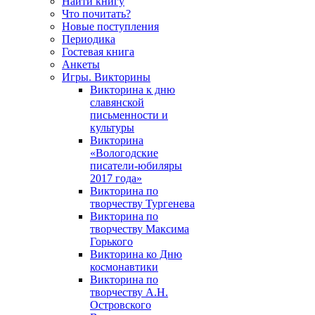
Найти книгу
Что почитать?
Новые поступления
Периодика
Гостевая книга
Анкеты
Игры. Викторины
Викторина к дню
славянской
письменности и
культуры
Викторина
«Вологодские
писатели-юбиляры
2017 года»
Викторина по
творчеству Тургенева
Викторина по
творчеству Максима
Горького
Викторина ко Дню
космонавтики
Викторина по
творчеству А.Н.
Островского