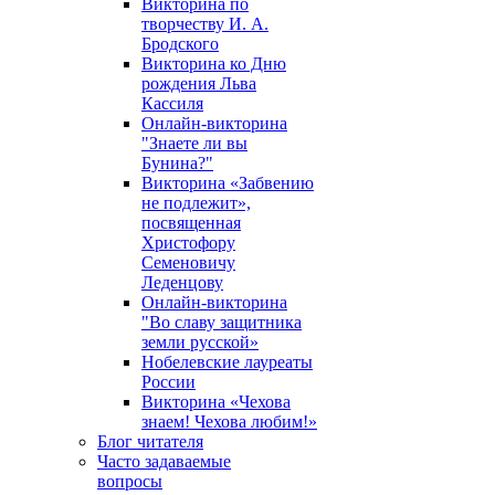
Викторина по
творчеству И. А.
Бродского
Викторина ко Дню
рождения Льва
Кассиля
Онлайн-викторина
"Знаете ли вы
Бунина?"
Викторина «Забвению
не подлежит»,
посвященная
Христофору
Семеновичу
Леденцову
Онлайн-викторина
"Во славу защитника
земли русской»
Нобелевские лауреаты
России
Викторина «Чехова
знаем! Чехова любим!»
Блог читателя
Часто задаваемые
вопросы