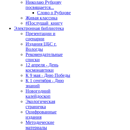
Николаю Рубцову
посвящается...
Слово о Рубцове
Живая классика
#Послушай_книгу
Электронная библиотека
Презентации и
сценарии
Издания ЦБС г.
Вологды
Рекомендательные
списки
12 апреля - День
космонавтики
К 9 мая - Дню Победы
К 1 сентября - Дню
знаний
Новогодний
калейдоскоп
Экологическая
страничка
Оцифрованные
издания
Методические
материалы