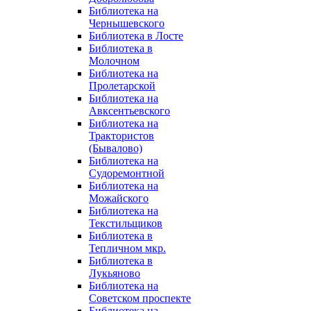
Библиотека на
Чернышевского
Библиотека в Лосте
Библиотека в
Молочном
Библиотека на
Пролетарской
Библиотека на
Авксентьевского
Библиотека на
Трактористов
(Бывалово)
Библиотека на
Судоремонтной
Библиотека на
Можайского
Библиотека на
Текстильщиков
Библиотека в
Тепличном мкр.
Библиотека в
Лукьяново
Библиотека на
Советском проспекте
Библиотека на