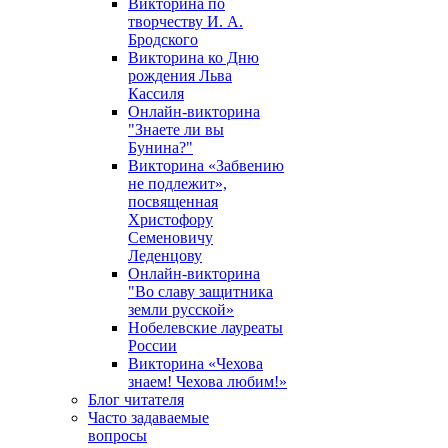
Викторина по
творчеству И. А.
Бродского
Викторина ко Дню
рождения Льва
Кассиля
Онлайн-викторина
"Знаете ли вы
Бунина?"
Викторина «Забвению
не подлежит»,
посвященная
Христофору
Семеновичу
Леденцову
Онлайн-викторина
"Во славу защитника
земли русской»
Нобелевские лауреаты
России
Викторина «Чехова
знаем! Чехова любим!»
Блог читателя
Часто задаваемые
вопросы