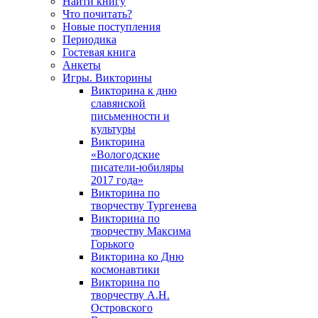
Найти книгу
Что почитать?
Новые поступления
Периодика
Гостевая книга
Анкеты
Игры. Викторины
Викторина к дню
славянской
письменности и
культуры
Викторина
«Вологодские
писатели-юбиляры
2017 года»
Викторина по
творчеству Тургенева
Викторина по
творчеству Максима
Горького
Викторина ко Дню
космонавтики
Викторина по
творчеству А.Н.
Островского