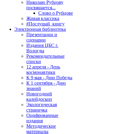
Николаю Рубцову
посвящается...
Слово о Рубцове
Живая классика
#Послушай_книгу
Электронная библиотека
Презентации и
сценарии
Издания ЦБС г.
Вологды
Рекомендательные
списки
12 апреля - День
космонавтики
К 9 мая - Дню Победы
К 1 сентября - Дню
знаний
Новогодний
калейдоскоп
Экологическая
страничка
Оцифрованные
издания
Методические
материалы