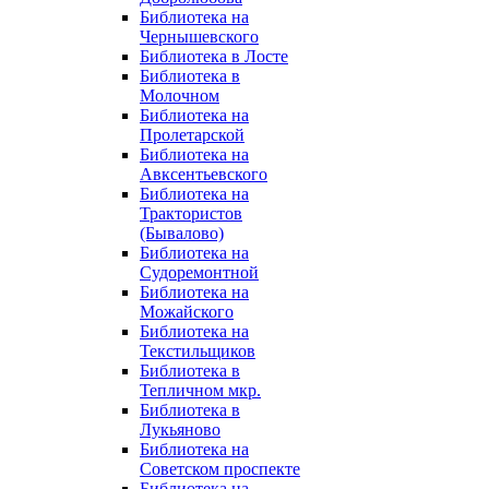
Библиотека на
Чернышевского
Библиотека в Лосте
Библиотека в
Молочном
Библиотека на
Пролетарской
Библиотека на
Авксентьевского
Библиотека на
Трактористов
(Бывалово)
Библиотека на
Судоремонтной
Библиотека на
Можайского
Библиотека на
Текстильщиков
Библиотека в
Тепличном мкр.
Библиотека в
Лукьяново
Библиотека на
Советском проспекте
Библиотека на