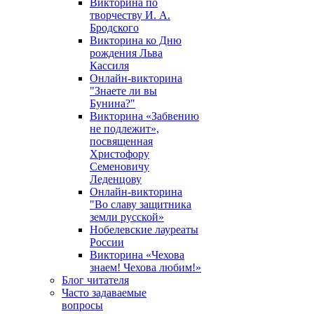
Викторина по
творчеству И. А.
Бродского
Викторина ко Дню
рождения Льва
Кассиля
Онлайн-викторина
"Знаете ли вы
Бунина?"
Викторина «Забвению
не подлежит»,
посвященная
Христофору
Семеновичу
Леденцову
Онлайн-викторина
"Во славу защитника
земли русской»
Нобелевские лауреаты
России
Викторина «Чехова
знаем! Чехова любим!»
Блог читателя
Часто задаваемые
вопросы