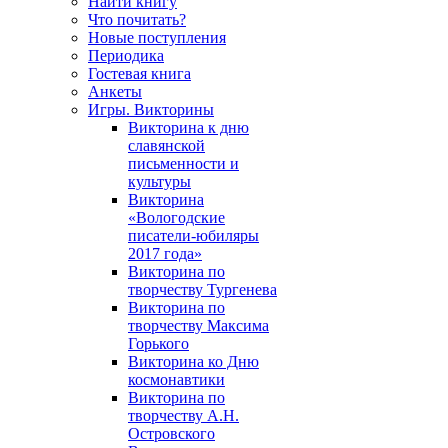
Найти книгу
Что почитать?
Новые поступления
Периодика
Гостевая книга
Анкеты
Игры. Викторины
Викторина к дню
славянской
письменности и
культуры
Викторина
«Вологодские
писатели-юбиляры
2017 года»
Викторина по
творчеству Тургенева
Викторина по
творчеству Максима
Горького
Викторина ко Дню
космонавтики
Викторина по
творчеству А.Н.
Островского