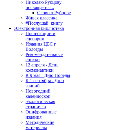
Николаю Рубцову
посвящается...
Слово о Рубцове
Живая классика
#Послушай_книгу
Электронная библиотека
Презентации и
сценарии
Издания ЦБС г.
Вологды
Рекомендательные
списки
12 апреля - День
космонавтики
К 9 мая - Дню Победы
К 1 сентября - Дню
знаний
Новогодний
калейдоскоп
Экологическая
страничка
Оцифрованные
издания
Методические
материалы