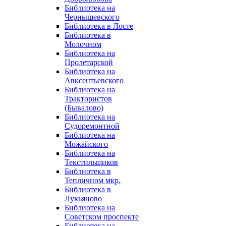
Библиотека на
Чернышевского
Библиотека в Лосте
Библиотека в
Молочном
Библиотека на
Пролетарской
Библиотека на
Авксентьевского
Библиотека на
Трактористов
(Бывалово)
Библиотека на
Судоремонтной
Библиотека на
Можайского
Библиотека на
Текстильщиков
Библиотека в
Тепличном мкр.
Библиотека в
Лукьяново
Библиотека на
Советском проспекте
Библиотека на