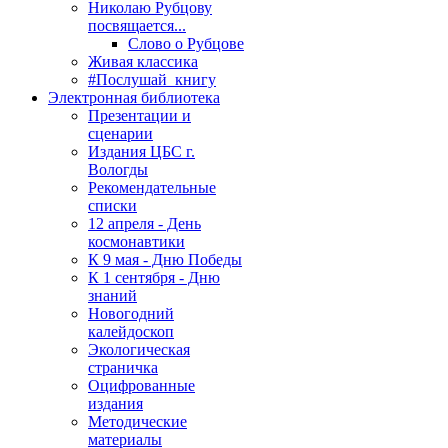
Николаю Рубцову
посвящается...
Слово о Рубцове
Живая классика
#Послушай_книгу
Электронная библиотека
Презентации и
сценарии
Издания ЦБС г.
Вологды
Рекомендательные
списки
12 апреля - День
космонавтики
К 9 мая - Дню Победы
К 1 сентября - Дню
знаний
Новогодний
калейдоскоп
Экологическая
страничка
Оцифрованные
издания
Методические
материалы