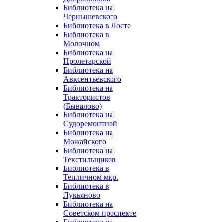
Библиотека на
Чернышевского
Библиотека в Лосте
Библиотека в
Молочном
Библиотека на
Пролетарской
Библиотека на
Авксентьевского
Библиотека на
Трактористов
(Бывалово)
Библиотека на
Судоремонтной
Библиотека на
Можайского
Библиотека на
Текстильщиков
Библиотека в
Тепличном мкр.
Библиотека в
Лукьяново
Библиотека на
Советском проспекте
Библиотека на