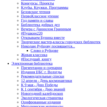
Конкурсы. Проекты
Клубы. Кружки. Программы
Беловские чтения
ПервоКлассное чтение
Год памяти и славы
Библиотека добрых дел
Вечера с Даниилом Граниным
#Пушкин220
Открываем Бунина вместе
Творческие мастер-классы городских библиотек
Николаю Рубцову посвящается...
Слово о Рубцове
Живая классика
#Послушай_книгу
Электронная библиотека
Презентации и сценарии
Издания ЦБС г. Вологды
Рекомендательные списки
12 апреля - День космонавтики
К 9 мая - Дню Победы
К 1 сентября - Дню знаний
Новогодний калейдоскоп
Экологическая страничка
Оцифрованные издания
Методические материалы