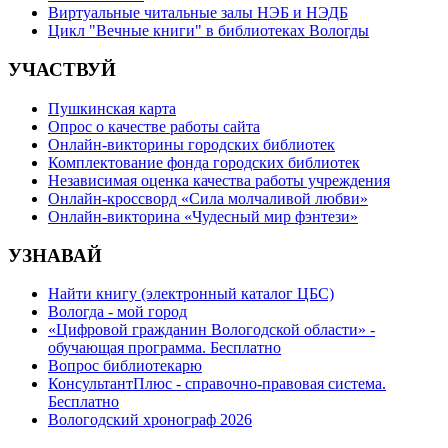
Виртуальные читальные залы НЭБ и НЭДБ
Цикл "Вечные книги" в библиотеках Вологды
УЧАСТВУЙ
Пушкинская карта
Опрос о качестве работы сайта
Онлайн-викторины городских библиотек
Комплектование фонда городских библиотек
Независимая оценка качества работы учреждения
Онлайн-кроссворд «Сила молчаливой любви»
Онлайн-викторина «Чудесный мир фэнтези»
УЗНАВАЙ
Найти книгу (электронный каталог ЦБС)
Вологда - мой город
«Цифровой гражданин Вологодской области» -
обучающая программа. Бесплатно
Вопрос библиотекарю
КонсультантПлюс - справочно-правовая система.
Бесплатно
Вологодский хронограф 2026