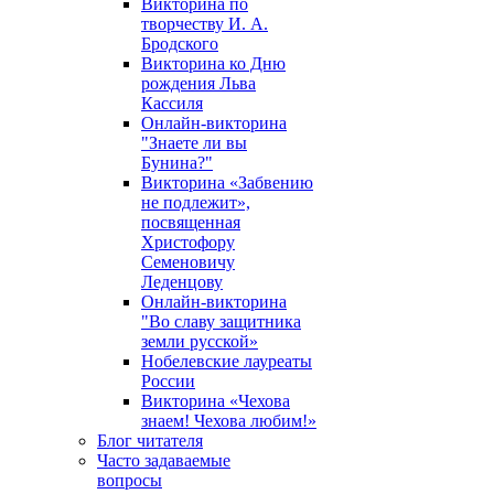
Викторина по
творчеству И. А.
Бродского
Викторина ко Дню
рождения Льва
Кассиля
Онлайн-викторина
"Знаете ли вы
Бунина?"
Викторина «Забвению
не подлежит»,
посвященная
Христофору
Семеновичу
Леденцову
Онлайн-викторина
"Во славу защитника
земли русской»
Нобелевские лауреаты
России
Викторина «Чехова
знаем! Чехова любим!»
Блог читателя
Часто задаваемые
вопросы