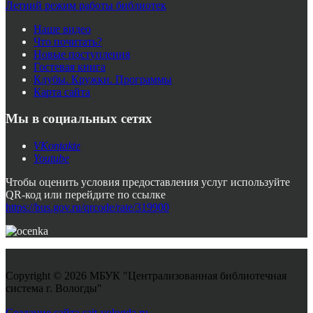
Летний режим работы библиотек
Наше видео
Что почитать?
Новые поступления
Гостевая книга
Клубы. Кружки. Программы
Карта сайта
Мы в социальных сетях
VKontakte
Youtube
Чтобы оценить условия предоставления услуг используйте
QR-код или перейдите по ссылке
https://bus.gov.ru/qrcode/rate/319900
Copyright © 2026 МБУК "Централизованная библиотечная
система г. Вологды"
Joomla! 3 Templates
Создание сайта sait-vologda.ru