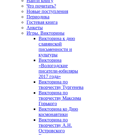
Найти книгу
Что почитать?
Новые поступления
Периодика
Гостевая книга
Анкеты
Игры. Викторины
Викторина к дню
славянской
письменности и
культуры
Викторина
«Вологодские
писатели-юбиляры
2017 года»
Викторина по
творчеству Тургенева
Викторина по
творчеству Максима
Горького
Викторина ко Дню
космонавтики
Викторина по
творчеству А.Н.
Островского