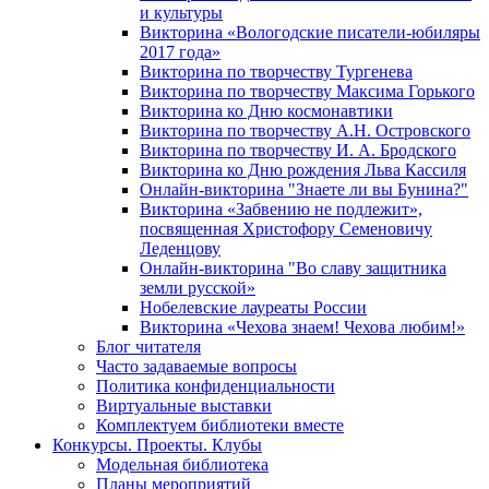
и культуры
Викторина «Вологодские писатели-юбиляры
2017 года»
Викторина по творчеству Тургенева
Викторина по творчеству Максима Горького
Викторина ко Дню космонавтики
Викторина по творчеству А.Н. Островского
Викторина по творчеству И. А. Бродского
Викторина ко Дню рождения Льва Кассиля
Онлайн-викторина "Знаете ли вы Бунина?"
Викторина «Забвению не подлежит»,
посвященная Христофору Семеновичу
Леденцову
Онлайн-викторина "Во славу защитника
земли русской»
Нобелевские лауреаты России
Викторина «Чехова знаем! Чехова любим!»
Блог читателя
Часто задаваемые вопросы
Политика конфиденциальности
Виртуальные выставки
Комплектуем библиотеки вместе
Конкурсы. Проекты. Клубы
Модельная библиотека
Планы мероприятий