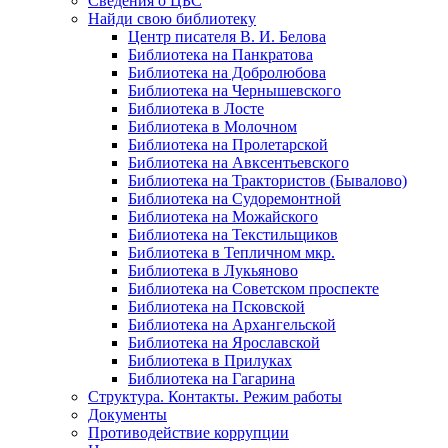
Сведения о ЦБС
Найди свою библиотеку
Центр писателя В. И. Белова
Библиотека на Панкратова
Библиотека на Добролюбова
Библиотека на Чернышевского
Библиотека в Лосте
Библиотека в Молочном
Библиотека на Пролетарской
Библиотека на Авксентьевского
Библиотека на Трактористов (Бывалово)
Библиотека на Судоремонтной
Библиотека на Можайского
Библиотека на Текстильщиков
Библиотека в Тепличном мкр.
Библиотека в Лукьяново
Библиотека на Советском проспекте
Библиотека на Псковской
Библиотека на Архангельской
Библиотека на Ярославской
Библиотека в Прилуках
Библиотека на Гагарина
Структура. Контакты. Режим работы
Документы
Противодействие коррупции