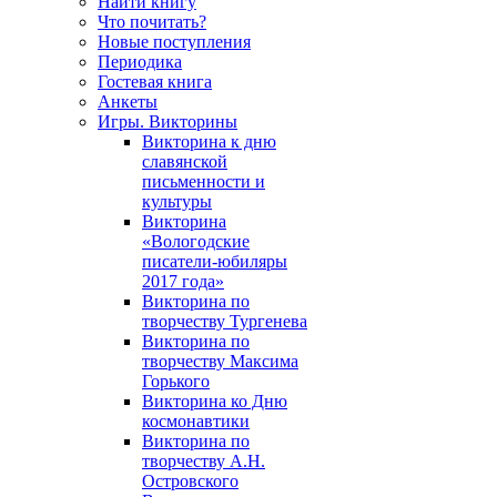
Найти книгу
Что почитать?
Новые поступления
Периодика
Гостевая книга
Анкеты
Игры. Викторины
Викторина к дню
славянской
письменности и
культуры
Викторина
«Вологодские
писатели-юбиляры
2017 года»
Викторина по
творчеству Тургенева
Викторина по
творчеству Максима
Горького
Викторина ко Дню
космонавтики
Викторина по
творчеству А.Н.
Островского