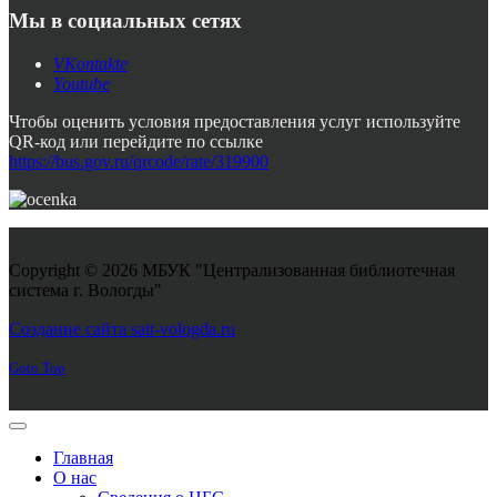
Мы в социальных сетях
VKontakte
Youtube
Чтобы оценить условия предоставления услуг используйте
QR-код или перейдите по ссылке
https://bus.gov.ru/qrcode/rate/319900
Copyright © 2026 МБУК "Централизованная библиотечная
система г. Вологды"
Joomla! 3 Templates
Создание сайта sait-vologda.ru
Goto Top
Главная
О нас