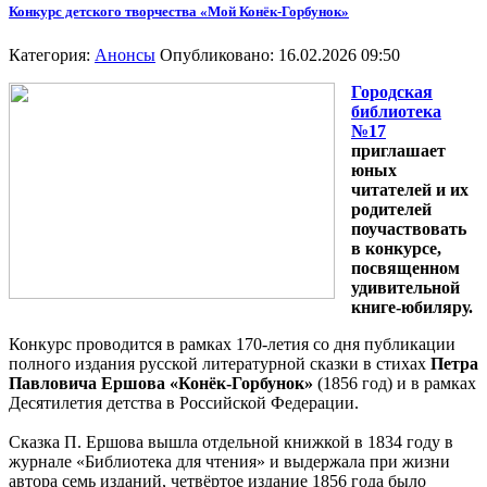
Конкурс детского творчества «Мой Конёк-Горбунок»
Категория:
Анонсы
Опубликовано: 16.02.2026 09:50
Городская
библиотека
№17
приглашает
юных
читателей и их
родителей
поучаствовать
в конкурсе,
посвященном
удивительной
книге-юбиляру.
Конкурс проводится в рамках 170-летия со дня публикации
полного издания русской литературной сказки в стихах
Петра
Павловича Ершова «Конёк-Горбунок»
(1856 год) и в рамках
Десятилетия детства в Российской Федерации.
Сказка П. Ершова вышла отдельной книжкой в 1834 году в
журнале «Библиотека для чтения» и выдержала при жизни
автора семь изданий, четвёртое издание 1856 года было