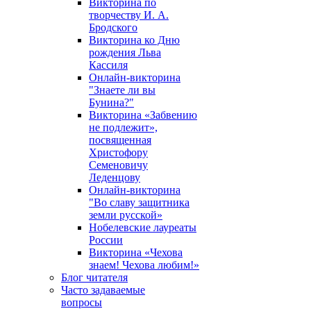
Викторина по
творчеству И. А.
Бродского
Викторина ко Дню
рождения Льва
Кассиля
Онлайн-викторина
"Знаете ли вы
Бунина?"
Викторина «Забвению
не подлежит»,
посвященная
Христофору
Семеновичу
Леденцову
Онлайн-викторина
"Во славу защитника
земли русской»
Нобелевские лауреаты
России
Викторина «Чехова
знаем! Чехова любим!»
Блог читателя
Часто задаваемые
вопросы