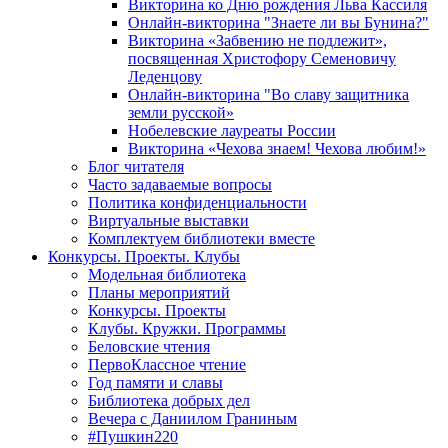
Викторина ко Дню рождения Льва Кассиля
Онлайн-викторина "Знаете ли вы Бунина?"
Викторина «Забвению не подлежит»,
посвященная Христофору Семеновичу
Леденцову
Онлайн-викторина "Во славу защитника
земли русской»
Нобелевские лауреаты России
Викторина «Чехова знаем! Чехова любим!»
Блог читателя
Часто задаваемые вопросы
Политика конфиденциальности
Виртуальные выставки
Комплектуем библиотеки вместе
Конкурсы. Проекты. Клубы
Модельная библиотека
Планы мероприятий
Конкурсы. Проекты
Клубы. Кружки. Программы
Беловские чтения
ПервоКлассное чтение
Год памяти и славы
Библиотека добрых дел
Вечера с Даниилом Граниным
#Пушкин220