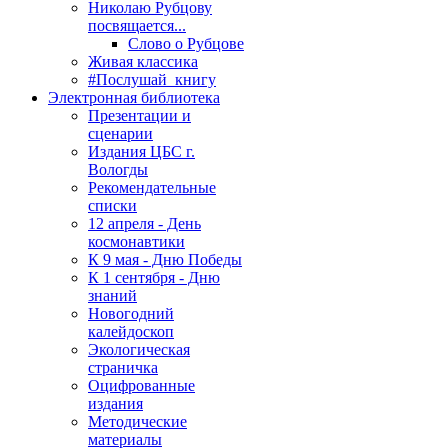
Николаю Рубцову
посвящается...
Слово о Рубцове
Живая классика
#Послушай_книгу
Электронная библиотека
Презентации и
сценарии
Издания ЦБС г.
Вологды
Рекомендательные
списки
12 апреля - День
космонавтики
К 9 мая - Дню Победы
К 1 сентября - Дню
знаний
Новогодний
калейдоскоп
Экологическая
страничка
Оцифрованные
издания
Методические
материалы