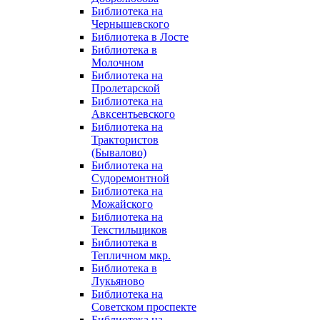
Библиотека на
Чернышевского
Библиотека в Лосте
Библиотека в
Молочном
Библиотека на
Пролетарской
Библиотека на
Авксентьевского
Библиотека на
Трактористов
(Бывалово)
Библиотека на
Судоремонтной
Библиотека на
Можайского
Библиотека на
Текстильщиков
Библиотека в
Тепличном мкр.
Библиотека в
Лукьяново
Библиотека на
Советском проспекте
Библиотека на