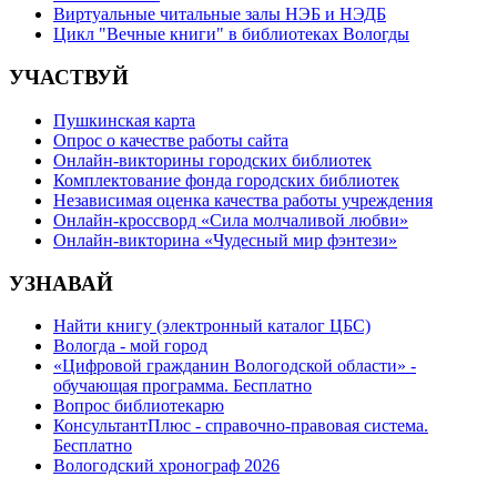
Виртуальные читальные залы НЭБ и НЭДБ
Цикл "Вечные книги" в библиотеках Вологды
УЧАСТВУЙ
Пушкинская карта
Опрос о качестве работы сайта
Онлайн-викторины городских библиотек
Комплектование фонда городских библиотек
Независимая оценка качества работы учреждения
Онлайн-кроссворд «Сила молчаливой любви»
Онлайн-викторина «Чудесный мир фэнтези»
УЗНАВАЙ
Найти книгу (электронный каталог ЦБС)
Вологда - мой город
«Цифровой гражданин Вологодской области» -
обучающая программа. Бесплатно
Вопрос библиотекарю
КонсультантПлюс - справочно-правовая система.
Бесплатно
Вологодский хронограф 2026