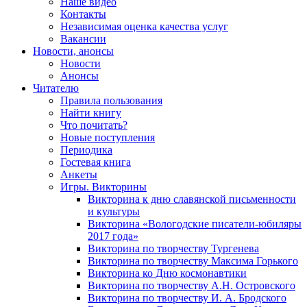
Наше видео
Контакты
Независимая оценка качества услуг
Вакансии
Новости, анонсы
Новости
Анонсы
Читателю
Правила пользования
Найти книгу
Что почитать?
Новые поступления
Периодика
Гостевая книга
Анкеты
Игры. Викторины
Викторина к дню славянской письменности
и культуры
Викторина «Вологодские писатели-юбиляры
2017 года»
Викторина по творчеству Тургенева
Викторина по творчеству Максима Горького
Викторина ко Дню космонавтики
Викторина по творчеству А.Н. Островского
Викторина по творчеству И. А. Бродского