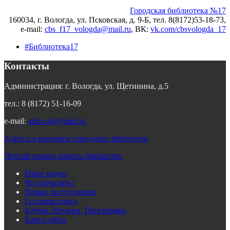
Городская библиотека №17
160034, г. Вологда, ул. Псковская, д. 9-Б, тел. 8(8172)53-18-73,
e-mail:
cbs_f17_vologda@mail.ru
, ВК
:
vk.com/cbsvologda_17
#Библиотека17
Контакты
Администрация: г. Вологда, ул. Щетинина, д.5
тел.: 8 (8172) 51-16-09
e-mail:
adm-cbs@mail.ru
Адреса и контакты городских библиотек
Летний режим работы библиотек
Наше видео
Что почитать?
Новые поступления
Гостевая книга
Клубы. Кружки. Программы
Карта сайта