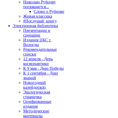
Николаю Рубцову
посвящается...
Слово о Рубцове
Живая классика
#Послушай_книгу
Электронная библиотека
Презентации и
сценарии
Издания ЦБС г.
Вологды
Рекомендательные
списки
12 апреля - День
космонавтики
К 9 мая - Дню Победы
К 1 сентября - Дню
знаний
Новогодний
калейдоскоп
Экологическая
страничка
Оцифрованные
издания
Методические
материалы