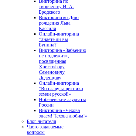
Викторина по
творчеству И. А.
Бродского
Викторина ко Дню
рождения Льва
Кассиля
Онлайн-викторина
"Знаете ли вы
Бунина?"
Викторина «Забвению
не подлежит»,
посвященная
Христофору
Семеновичу
Леденцову
Онлайн-викторина
"Во славу защитника
земли русской»
Нобелевские лауреаты
России
Викторина «Чехова
знаем! Чехова любим!»
Блог читателя
Часто задаваемые
вопросы