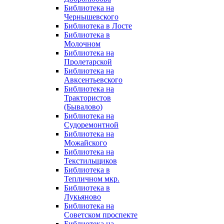
Библиотека на
Чернышевского
Библиотека в Лосте
Библиотека в
Молочном
Библиотека на
Пролетарской
Библиотека на
Авксентьевского
Библиотека на
Трактористов
(Бывалово)
Библиотека на
Судоремонтной
Библиотека на
Можайского
Библиотека на
Текстильщиков
Библиотека в
Тепличном мкр.
Библиотека в
Лукьяново
Библиотека на
Советском проспекте
Библиотека на