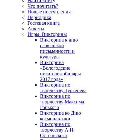
Найти книгу
Что почитать?
Новые поступления
Периодика
Гостевая книга
Анкеты
Игры. Викторины
Викторина к дню
славянской
письменности и
культуры
Викторина
«Вологодские
писатели-юбиляры
2017 года»
Викторина по
творчеству Тургенева
Викторина по
творчеству Максима
Горького
Викторина ко Дню
космонавтики
Викторина по
творчеству А.Н.
Островского