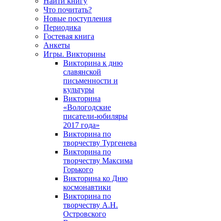
Найти книгу
Что почитать?
Новые поступления
Периодика
Гостевая книга
Анкеты
Игры. Викторины
Викторина к дню
славянской
письменности и
культуры
Викторина
«Вологодские
писатели-юбиляры
2017 года»
Викторина по
творчеству Тургенева
Викторина по
творчеству Максима
Горького
Викторина ко Дню
космонавтики
Викторина по
творчеству А.Н.
Островского