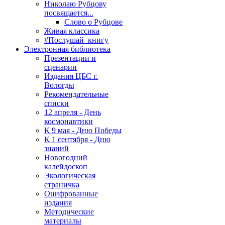
Николаю Рубцову
посвящается...
Слово о Рубцове
Живая классика
#Послушай_книгу
Электронная библиотека
Презентации и
сценарии
Издания ЦБС г.
Вологды
Рекомендательные
списки
12 апреля - День
космонавтики
К 9 мая - Дню Победы
К 1 сентября - Дню
знаний
Новогодний
калейдоскоп
Экологическая
страничка
Оцифрованные
издания
Методические
материалы