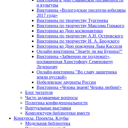
и культуры
Викторина «Вологодские писатели-юбиляры
2017 года»
Викторина по творчеству Тургенева
Викторина по творчеству Максима Горького
Викторина ко Дню космонавтики
Викторина по творчеству А.Н. Островского
Викторина по творчеству И. А. Бродского
Викторина ко Дню рождения Льва Кассиля
Онлайн-викторина "Знаете ли вы Бунина?"
Викторина «Забвению не подлежит»,
посвященная Христофору Семеновичу
Леденцову
Онлайн-викторина "Во славу защитника
земли русской»
Нобелевские лауреаты России
Викторина «Чехова знаем! Чехова любим!»
Блог читателя
Часто задаваемые вопросы
Политика конфиденциальности
Виртуальные выставки
Комплектуем библиотеки вместе
Конкурсы. Проекты. Клубы
Модельная библиотека