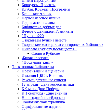
Планы мероприятий
Конкурсы. Проекты
Клубы. Кружки. Программы
Беловские чтения
ПервоКлассное чтение
Год памяти и славы
Библиотека добрых дел
Вечера с Даниилом Граниным
#Пушкин220
Открываем Бунина вместе
Творческие мастер-классы городских библиотек
Николаю Рубцову посвящается...
Слово о Рубцове
Живая классика
#Послушай_книгу
Электронная библиотека
Презентации и сценарии
Издания ЦБС г. Вологды
Рекомендательные списки
12 апреля - День космонавтики
К 9 мая - Дню Победы
К 1 сентября - Дню знаний
Новогодний калейдоскоп
Экологическая страничка
Оцифрованные издания