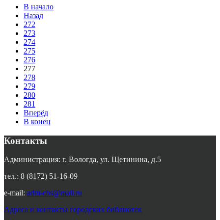
В начало
Назад
272
273
274
275
276
277
278
279
280
281
Вперёд
В конец
Контакты
Администрация: г. Вологда, ул. Щетинина, д.5
тел.: 8 (8172) 51-16-09
e-mail:
adm-cbs@mail.ru
Адреса и контакты городских библиотек