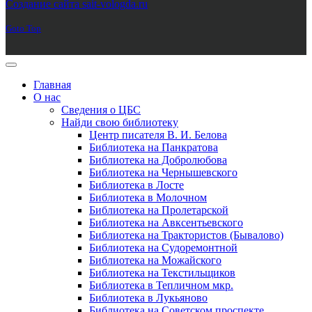
Создание сайта sait-vologda.ru
Goto Top
Главная
О нас
Сведения о ЦБС
Найди свою библиотеку
Центр писателя В. И. Белова
Библиотека на Панкратова
Библиотека на Добролюбова
Библиотека на Чернышевского
Библиотека в Лосте
Библиотека в Молочном
Библиотека на Пролетарской
Библиотека на Авксентьевского
Библиотека на Трактористов (Бывалово)
Библиотека на Судоремонтной
Библиотека на Можайского
Библиотека на Текстильщиков
Библиотека в Тепличном мкр.
Библиотека в Лукьяново
Библиотека на Советском проспекте