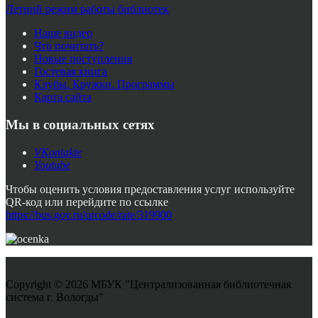
Летний режим работы библиотек
Наше видео
Что почитать?
Новые поступления
Гостевая книга
Клубы. Кружки. Программы
Карта сайта
Мы в социальных сетях
VKontakte
Youtube
Чтобы оценить условия предоставления услуг используйте
QR-код или перейдите по ссылке
https://bus.gov.ru/qrcode/rate/319900
Copyright © 2026 МБУК "Централизованная библиотечная
система г. Вологды"
Joomla! 3 Templates