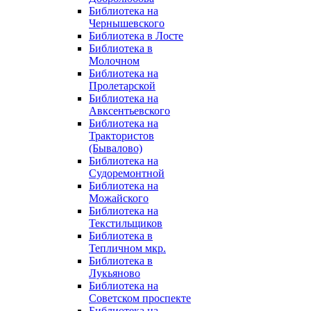
Библиотека на
Чернышевского
Библиотека в Лосте
Библиотека в
Молочном
Библиотека на
Пролетарской
Библиотека на
Авксентьевского
Библиотека на
Трактористов
(Бывалово)
Библиотека на
Судоремонтной
Библиотека на
Можайского
Библиотека на
Текстильщиков
Библиотека в
Тепличном мкр.
Библиотека в
Лукьяново
Библиотека на
Советском проспекте
Библиотека на