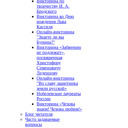
Викторина по
творчеству И. А.
Бродского
Викторина ко Дню
рождения Льва
Кассиля
Онлайн-викторина
"Знаете ли вы
Бунина?"
Викторина «Забвению
не подлежит»,
посвященная
Христофору
Семеновичу
Леденцову
Онлайн-викторина
"Во славу защитника
земли русской»
Нобелевские лауреаты
России
Викторина «Чехова
знаем! Чехова любим!»
Блог читателя
Часто задаваемые
вопросы