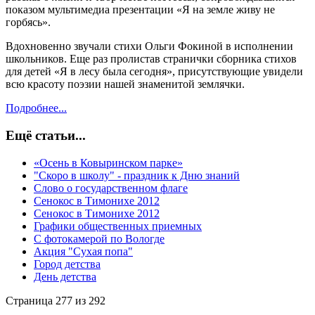
показом мультимедиа презентации «Я на земле живу не
горбясь».
Вдохновенно звучали стихи Ольги Фокиной в исполнении
школьников. Еще раз пролистав странички сборника стихов
для детей «Я в лесу была сегодня», присутствующие увидели
всю красоту поэзии нашей знаменитой землячки.
Подробнее...
Ещё статьи...
«Осень в Ковыринском парке»
"Скоро в школу" - праздник к Дню знаний
Слово о государственном флаге
Сенокос в Тимонихе 2012
Сенокос в Тимонихе 2012
Графики общественных приемных
С фотокамерой по Вологде
Акция "Сухая попа"
Город детства
День детства
Страница 277 из 292