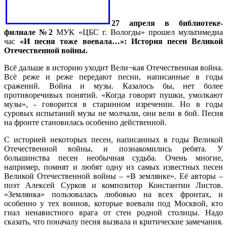
27 апреля в библиотеке-
филиале №2
МУК «ЦБС г. Вологды» прошел мультимедиа
час
«И песня тоже воевала…»: История песен Великой
Отечественной войны.
Всё дальше в историю уходит Вели¬кая Отечественная война.
Всё реже и реже передают песни, написанные в годы
сражений. Война и музы. Казалось бы, нет более
противоречивых понятий. «Когда говорят пушки, умолкают
музы», - говорится в старинном изречении. Но в годы
суровых испытаний музы не молчали, они вели в бой. Песня
на фронте становилась особенно действенной.
С историей некоторых песен, написанных в годы Великой
Отечественной войны, и познакомились ребята. У
большинства песен необычная судьба. Очень многие,
например, помнят и любят одну из самых известных песен
Великой Отечественной войны – «В землянке». Её авторы –
поэт Алексей Сурков и композитор Константин Листов.
«Землянка» пользовалась любовью на всех фронтах, и
особенно у тех воинов, которые воевали под Москвой, кто
гнал ненавистного врага от стен родной столицы. Надо
сказать, что поначалу песня вызвала и критические замечания.