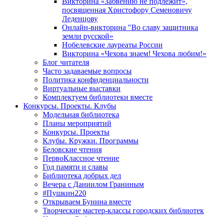
Викторина «Забвению не подлежит»,
посвященная Христофору Семеновичу
Леденцову
Онлайн-викторина "Во славу защитника
земли русской»
Нобелевские лауреаты России
Викторина «Чехова знаем! Чехова любим!»
Блог читателя
Часто задаваемые вопросы
Политика конфиденциальности
Виртуальные выставки
Комплектуем библиотеки вместе
Конкурсы. Проекты. Клубы
Модельная библиотека
Планы мероприятий
Конкурсы. Проекты
Клубы. Кружки. Программы
Беловские чтения
ПервоКлассное чтение
Год памяти и славы
Библиотека добрых дел
Вечера с Даниилом Граниным
#Пушкин220
Открываем Бунина вместе
Творческие мастер-классы городских библиотек