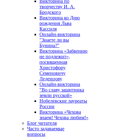
Викторина по
творчеству И. А.
Бродского
Викторина ко Дню
рождения Льва
Кассиля
Онлайн-викторина
"Знаете ли вы
Бунина?"
Викторина «Забвению
не подлежит»,
посвященная
Христофору
Семеновичу
Леденцову
Онлайн-викторина
"Во славу защитника
земли русской»
Нобелевские лауреаты
России
Викторина «Чехова
знаем! Чехова любим!»
Блог читателя
Часто задаваемые
вопросы