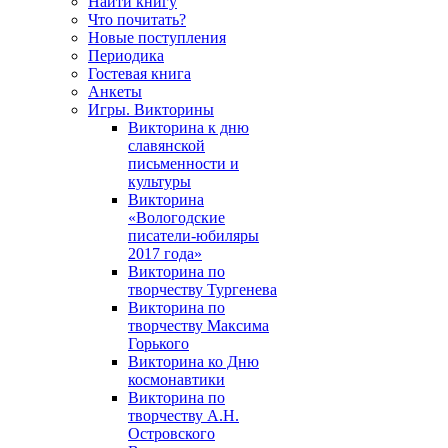
Найти книгу
Что почитать?
Новые поступления
Периодика
Гостевая книга
Анкеты
Игры. Викторины
Викторина к дню
славянской
письменности и
культуры
Викторина
«Вологодские
писатели-юбиляры
2017 года»
Викторина по
творчеству Тургенева
Викторина по
творчеству Максима
Горького
Викторина ко Дню
космонавтики
Викторина по
творчеству А.Н.
Островского