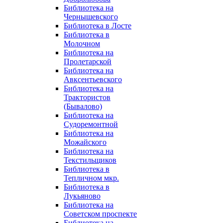
Библиотека на
Чернышевского
Библиотека в Лосте
Библиотека в
Молочном
Библиотека на
Пролетарской
Библиотека на
Авксентьевского
Библиотека на
Трактористов
(Бывалово)
Библиотека на
Судоремонтной
Библиотека на
Можайского
Библиотека на
Текстильщиков
Библиотека в
Тепличном мкр.
Библиотека в
Лукьяново
Библиотека на
Советском проспекте
Библиотека на