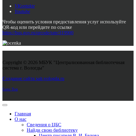
VKontakte
Youtube
Чтобы оценить условия предоставления услуг используйте
QR-код или перейдите по ссылке
https://bus.gov.ru/qrcode/rate/319900
Copyright © 2026 МБУК "Централизованная библиотечная
система г. Вологды"
Joomla! 3 Templates
Создание сайта sait-vologda.ru
Goto Top
Главная
О нас
Сведения о ЦБС
Найди свою библиотеку
Центр писателя В. И. Белова