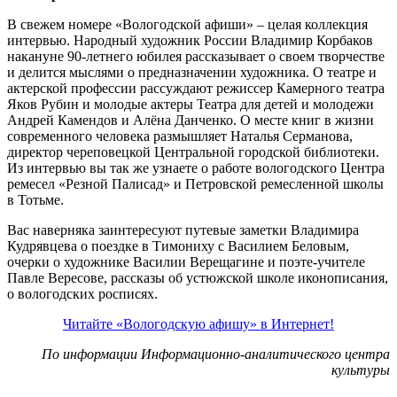
В свежем номере «Вологодской афиши» – целая коллекция
интервью. Народный художник России Владимир Корбаков
накануне 90-летнего юбилея рассказывает о своем творчестве
и делится мыслями о предназначении художника. О театре и
актерской профессии рассуждают режиссер Камерного театра
Яков Рубин и молодые актеры Театра для детей и молодежи
Андрей Камендов и Алёна Данченко. О месте книг в жизни
современного человека размышляет Наталья Серманова,
директор череповецкой Центральной городской библиотеки.
Из интервью вы так же узнаете о работе вологодского Центра
ремесел «Резной Палисад» и Петровской ремесленной школы
в Тотьме.
Вас наверняка заинтересуют путевые заметки Владимира
Кудрявцева о поездке в Тимониху с Василием Беловым,
очерки о художнике Василии Верещагине и поэте-учителе
Павле Вересове, рассказы об устюжской школе иконописания,
о вологодских росписях.
Читайте «Вологодскую афишу» в Интернет!
По информации Информационно-аналитического центра
культуры