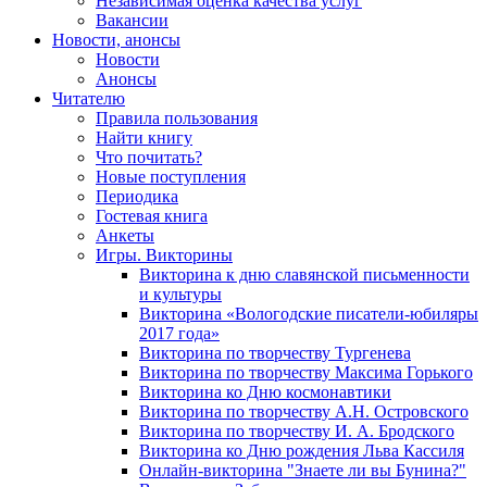
Независимая оценка качества услуг
Вакансии
Новости, анонсы
Новости
Анонсы
Читателю
Правила пользования
Найти книгу
Что почитать?
Новые поступления
Периодика
Гостевая книга
Анкеты
Игры. Викторины
Викторина к дню славянской письменности
и культуры
Викторина «Вологодские писатели-юбиляры
2017 года»
Викторина по творчеству Тургенева
Викторина по творчеству Максима Горького
Викторина ко Дню космонавтики
Викторина по творчеству А.Н. Островского
Викторина по творчеству И. А. Бродского
Викторина ко Дню рождения Льва Кассиля
Онлайн-викторина "Знаете ли вы Бунина?"