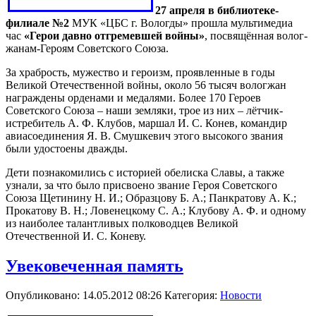
27 апреля в библиотеке-
филиале №2
МУК «ЦБС г. Вологды» прошла мультимедиа
час
«Герои давно отгремевшей войны»
, посвящённая волог-
жанам-Героям Советского Союза.
За храбрость, мужество и героизм, проявленные в годы
Великой Отечественной войны, около 56 тысяч вологжан
награждены орденами и медалями. Более 170 Героев
Советского Союза – наши земляки, трое из них – лётчик-
истребитель А. Ф. Клубов, маршал И. С. Конев, командир
авиасоединения Я. В. Смушкевич этого высокого звания
были удостоены дважды.
Дети познакомились с историей обелиска Славы, а также
узнали, за что было присвоено звание Героя Советского
Союза Щетинину Н. И.; Образцову Б. А.; Панкратову А. К.;
Прокатову В. Н.; Ловенецкому С. А.; Клубову А. Ф. и одному
из наиболее талантливых полководцев Великой
Отечественной И. С. Коневу.
Увековеченная память
Опубликовано: 14.05.2012 08:26
Категория:
Новости