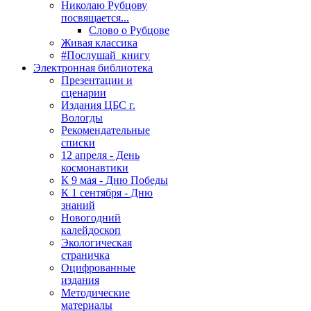
Николаю Рубцову
посвящается...
Слово о Рубцове
Живая классика
#Послушай_книгу
Электронная библиотека
Презентации и
сценарии
Издания ЦБС г.
Вологды
Рекомендательные
списки
12 апреля - День
космонавтики
К 9 мая - Дню Победы
К 1 сентября - Дню
знаний
Новогодний
калейдоскоп
Экологическая
страничка
Оцифрованные
издания
Методические
материалы