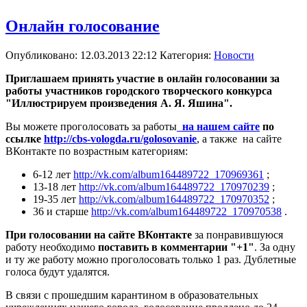
Онлайн голосование
Опубликовано: 12.03.2013 22:12
Категория:
Новости
Приглашаем принять участие в онлайн голосовании за
работы участников городского творческого конкурса
"Иллюстрируем произведения А. Я. Яшина".
Вы можете проголосовать за работы
на нашем сайте
по
ссылке
http://cbs-vologda.ru/golosovanie
, а также на сайте
ВКонтакте по возрастным категориям:
6-12 лет
http://vk.com/album164489722_170969361
;
13-18 лет
http://vk.com/album164489722_170970239
;
19-35 лет
http://vk.com/album164489722_170970352
;
36 и старше
http://vk.com/album164489722_170970538
.
При голосовании на сайте ВКонтакте
за понравившуюся
работу необходимо
поставить в комментарии "+1"
. За одну
и ту же работу можно проголосовать только 1 раз. Дублетные
голоса будут удалятся.
В связи с прошедшим карантином в образовательных