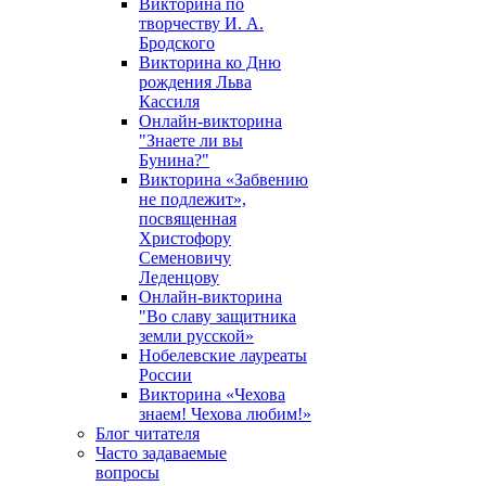
Викторина по
творчеству И. А.
Бродского
Викторина ко Дню
рождения Льва
Кассиля
Онлайн-викторина
"Знаете ли вы
Бунина?"
Викторина «Забвению
не подлежит»,
посвященная
Христофору
Семеновичу
Леденцову
Онлайн-викторина
"Во славу защитника
земли русской»
Нобелевские лауреаты
России
Викторина «Чехова
знаем! Чехова любим!»
Блог читателя
Часто задаваемые
вопросы