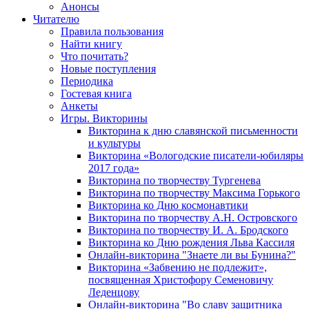
Анонсы
Читателю
Правила пользования
Найти книгу
Что почитать?
Новые поступления
Периодика
Гостевая книга
Анкеты
Игры. Викторины
Викторина к дню славянской письменности
и культуры
Викторина «Вологодские писатели-юбиляры
2017 года»
Викторина по творчеству Тургенева
Викторина по творчеству Максима Горького
Викторина ко Дню космонавтики
Викторина по творчеству А.Н. Островского
Викторина по творчеству И. А. Бродского
Викторина ко Дню рождения Льва Кассиля
Онлайн-викторина "Знаете ли вы Бунина?"
Викторина «Забвению не подлежит»,
посвященная Христофору Семеновичу
Леденцову
Онлайн-викторина "Во славу защитника