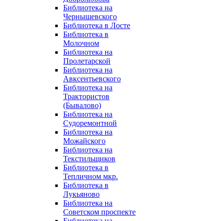
Библиотека на
Чернышевского
Библиотека в Лосте
Библиотека в
Молочном
Библиотека на
Пролетарской
Библиотека на
Авксентьевского
Библиотека на
Трактористов
(Бывалово)
Библиотека на
Судоремонтной
Библиотека на
Можайского
Библиотека на
Текстильщиков
Библиотека в
Тепличном мкр.
Библиотека в
Лукьяново
Библиотека на
Советском проспекте
Библиотека на