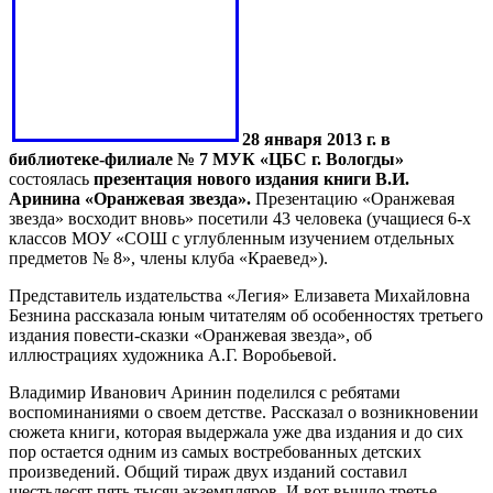
28 января 2013 г. в
библиотеке-филиале № 7 МУК «ЦБС г. Вологды»
состоялась
презентация нового издания книги В.И.
Аринина «Оранжевая звезда».
Презентацию «Оранжевая
звезда» восходит вновь» посетили 43 человека (учащиеся 6-х
классов МОУ «СОШ с углубленным изучением отдельных
предметов № 8», члены клуба «Краевед»).
Представитель издательства «Легия» Елизавета Михайловна
Безнина рассказала юным читателям об особенностях третьего
издания повести-сказки «Оранжевая звезда», об
иллюстрациях художника А.Г. Воробьевой.
Владимир Иванович Аринин поделился с ребятами
воспоминаниями о своем детстве. Рассказал о возникновении
сюжета книги, которая выдержала уже два издания и до сих
пор остается одним из самых востребованных детских
произведений. Общий тираж двух изданий составил
шестьдесят пять тысяч экземпляров. И вот вышло третье