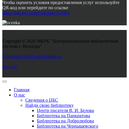
Чтобы оценить условия предоставления услуг используйте
QR-код или перейдите по ссылке
https://bus.gov.ru/qrcode/rate/319900
Copyright © 2026 МБУК "Централизованная библиотечная
система г. Вологды"
Joomla! 3 Templates
Создание сайта sait-vologda.ru
Goto Top
Главная
О нас
Сведения о ЦБС
Найди свою библиотеку
Центр писателя В. И. Белова
Библиотека на Панкратова
Библиотека на Добролюбова
Библиотека на Чернышевского