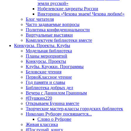
земли русской»
Нобелевские лауреаты России
Викторина «Чехова знаем! Чехова любим!»
Блог читателя
Часто задаваемые вопросы
Политика конфиденциальности
Виртуальные выставки
Комплектуем библиотеки вместе
Конкурсы. Проекты. Клубы
Модельная библиотека
Планы мероприятий
Конкурсы. Проекты
Клубы. Кружки. Программы
Беловские чтения
ПервоКлассное чтение
Год памяти и славы
Библиотека добрых дел
Вечера с Даниилом Граниным
#Пушкин220
Открываем Бунина вместе
Творческие мастер-классы городских библиотек
Николаю Рубцову посвящается...
Слово о Рубцове
Живая классика
#Послушай_книгу