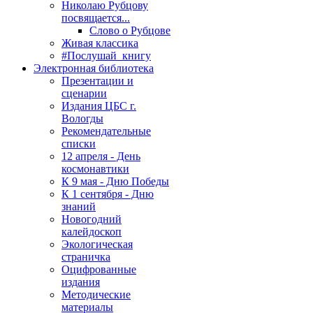
Николаю Рубцову
посвящается...
Слово о Рубцове
Живая классика
#Послушай_книгу
Электронная библиотека
Презентации и
сценарии
Издания ЦБС г.
Вологды
Рекомендательные
списки
12 апреля - День
космонавтики
К 9 мая - Дню Победы
К 1 сентября - Дню
знаний
Новогодний
калейдоскоп
Экологическая
страничка
Оцифрованные
издания
Методические
материалы