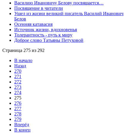
Василию Ивановичу Белову посвящается…
Посвящение в читатели
Ушел из жизни великий писатель Василий Иванович
Белов
Осенняя катавасия
Источник жизни, вдохновенья
Толерантность - путь к миру
Доброе слово Татьяны Петуховой
Страница 275 из 292
В начало
Назад
270
271
272
273
274
275
276
277
278
279
Вперёд
В конец