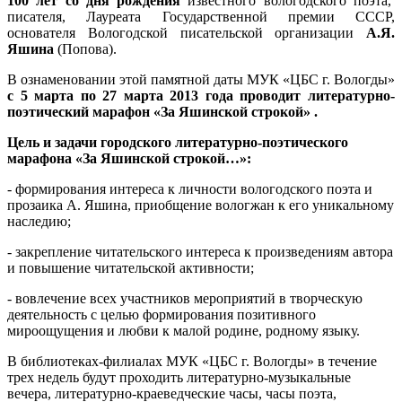
100 лет со дня рождения
известного вологодского поэта,
писателя, Лауреата Государственной премии СССР,
основателя Вологодской писательской организации
А.Я.
Яшина
(Попова).
В ознаменовании этой памятной даты МУК «ЦБС г. Вологды»
с 5 марта по 27 марта 2013 года проводит литературно-
поэтический марафон «За Яшинской строкой» .
Цель и задачи городского литературно-поэтического
марафона «За Яшинской строкой…»:
- формирования интереса к личности вологодского поэта и
прозаика А. Яшина, приобщение вологжан к его уникальному
наследию;
- закрепление читательского интереса к произведениям автора
и повышение читательской активности;
- вовлечение всех участников мероприятий в творческую
деятельность с целью формирования позитивного
мироощущения и любви к малой родине, родному языку.
В библиотеках-филиалах МУК «ЦБС г. Вологды» в течение
трех недель будут проходить литературно-музыкальные
вечера, литературно-краеведческие часы, часы поэта,