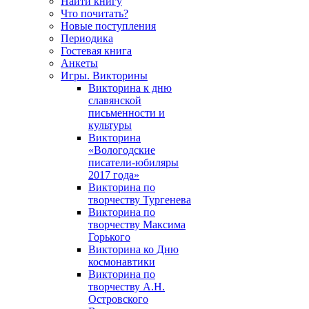
Найти книгу
Что почитать?
Новые поступления
Периодика
Гостевая книга
Анкеты
Игры. Викторины
Викторина к дню
славянской
письменности и
культуры
Викторина
«Вологодские
писатели-юбиляры
2017 года»
Викторина по
творчеству Тургенева
Викторина по
творчеству Максима
Горького
Викторина ко Дню
космонавтики
Викторина по
творчеству А.Н.
Островского