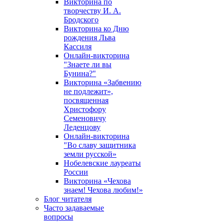
Викторина по
творчеству И. А.
Бродского
Викторина ко Дню
рождения Льва
Кассиля
Онлайн-викторина
"Знаете ли вы
Бунина?"
Викторина «Забвению
не подлежит»,
посвященная
Христофору
Семеновичу
Леденцову
Онлайн-викторина
"Во славу защитника
земли русской»
Нобелевские лауреаты
России
Викторина «Чехова
знаем! Чехова любим!»
Блог читателя
Часто задаваемые
вопросы