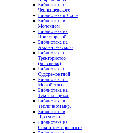
Библиотека на
Чернышевского
Библиотека в Лосте
Библиотека в
Молочном
Библиотека на
Пролетарской
Библиотека на
Авксентьевского
Библиотека на
Трактористов
(Бывалово)
Библиотека на
Судоремонтной
Библиотека на
Можайского
Библиотека на
Текстильщиков
Библиотека в
Тепличном мкр.
Библиотека в
Лукьяново
Библиотека на
Советском проспекте
Библиотека на