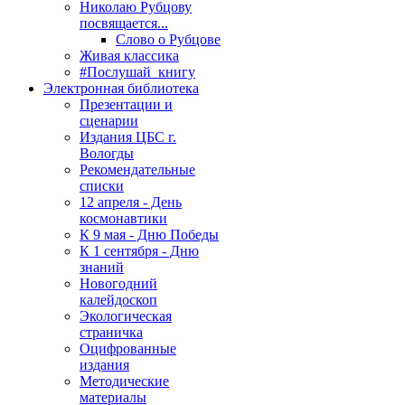
Николаю Рубцову
посвящается...
Слово о Рубцове
Живая классика
#Послушай_книгу
Электронная библиотека
Презентации и
сценарии
Издания ЦБС г.
Вологды
Рекомендательные
списки
12 апреля - День
космонавтики
К 9 мая - Дню Победы
К 1 сентября - Дню
знаний
Новогодний
калейдоскоп
Экологическая
страничка
Оцифрованные
издания
Методические
материалы