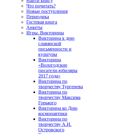
Найти книгу
Что почитать?
Новые поступления
Периодика
Гостевая книга
Анкеты
Игры. Викторины
Викторина к дню
славянской
письменности и
культуры
Викторина
«Вологодские
писатели-юбиляры
2017 года»
Викторина по
творчеству Тургенева
Викторина по
творчеству Максима
Горького
Викторина ко Дню
космонавтики
Викторина по
творчеству А.Н.
Островского