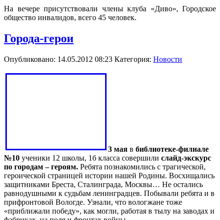
На вечере присутствовали члены клуба «Диво», Городское
общество инвалидов, всего 45 человек.
Города-герои
Опубликовано: 14.05.2012 08:23
Категория:
Новости
3 мая
в
библиотеке-филиале
№10
ученики 12 школы, 1б класса совершили
слайд-экскурс
по городам – героям.
Ребята познакомились с трагической,
героической страницей истории нашей Родины. Восхищались
защитниками Бреста, Сталинграда, Москвы… Не остались
равнодушными к судьбам ленинградцев. Побывали ребята и в
прифронтовой Вологде. Узнали, что вологжане тоже
«приближали победу», как могли, работая в тылу на заводах и
фабриках, на поля и фронтах войны.