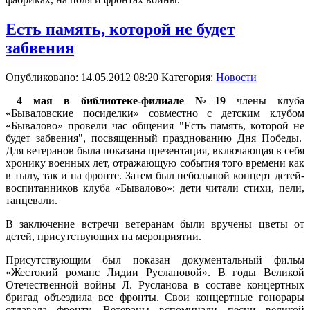
Есть память, которой не будет
забвения
Опубликовано: 14.05.2012 08:20
Категория:
Новости
4 мая в библиотеке-филиале №19
члены клуба
«Бываловские посиделки» совместно с детским клубом
«Бывалово» провели час общения "Есть память, которой не
будет забвения", посвященный празднованию Дня Победы.
Для ветеранов была показана презентация, включающая в себя
хронику военных лет, отражающую события того времени как
в тылу, так и на фронте. Затем был небольшой концерт детей-
воспитанников клуба «Бывалово»: дети читали стихи, пели,
танцевали.
В заключение встречи ветеранам были вручены цветы от
детей, присутствующих на мероприятии.
Присутствующим был показан документальный фильм
«Жестокий романс Лидии Руслановой». В годы Великой
Отечественной войны Л. Русланова в составе концертных
бригад объездила все фронты. Свои концертные гонорары
отдавала фронту. Ветераны вспоминали песни великой