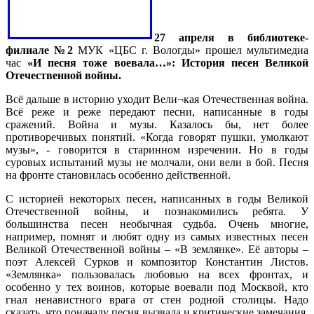
27 апреля в библиотеке-
филиале №2
МУК «ЦБС г. Вологды» прошел мультимедиа
час
«И песня тоже воевала…»: История песен Великой
Отечественной войны.
Всё дальше в историю уходит Вели¬кая Отечественная война.
Всё реже и реже передают песни, написанные в годы
сражений. Война и музы. Казалось бы, нет более
противоречивых понятий. «Когда говорят пушки, умолкают
музы», - говорится в старинном изречении. Но в годы
суровых испытаний музы не молчали, они вели в бой. Песня
на фронте становилась особенно действенной.
С историей некоторых песен, написанных в годы Великой
Отечественной войны, и познакомились ребята. У
большинства песен необычная судьба. Очень многие,
например, помнят и любят одну из самых известных песен
Великой Отечественной войны – «В землянке». Её авторы –
поэт Алексей Сурков и композитор Константин Листов.
«Землянка» пользовалась любовью на всех фронтах, и
особенно у тех воинов, которые воевали под Москвой, кто
гнал ненавистного врага от стен родной столицы. Надо
сказать, что поначалу песня вызвала и критические замечания.