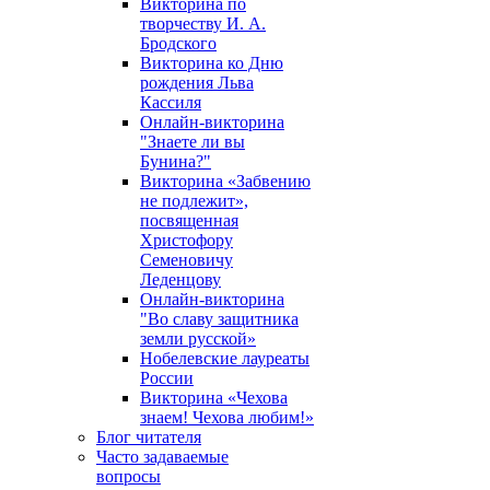
Викторина по
творчеству И. А.
Бродского
Викторина ко Дню
рождения Льва
Кассиля
Онлайн-викторина
"Знаете ли вы
Бунина?"
Викторина «Забвению
не подлежит»,
посвященная
Христофору
Семеновичу
Леденцову
Онлайн-викторина
"Во славу защитника
земли русской»
Нобелевские лауреаты
России
Викторина «Чехова
знаем! Чехова любим!»
Блог читателя
Часто задаваемые
вопросы