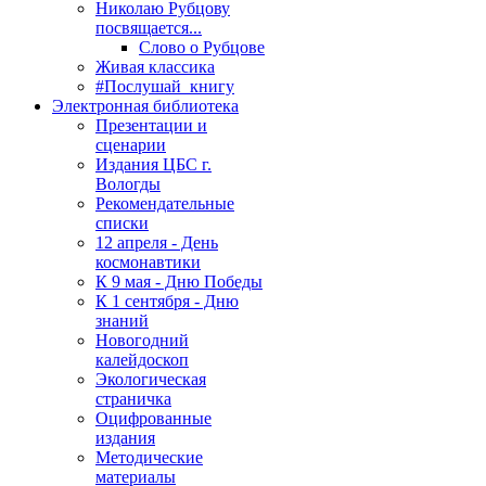
Николаю Рубцову
посвящается...
Слово о Рубцове
Живая классика
#Послушай_книгу
Электронная библиотека
Презентации и
сценарии
Издания ЦБС г.
Вологды
Рекомендательные
списки
12 апреля - День
космонавтики
К 9 мая - Дню Победы
К 1 сентября - Дню
знаний
Новогодний
калейдоскоп
Экологическая
страничка
Оцифрованные
издания
Методические
материалы