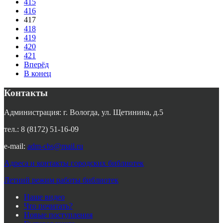
415
416
417
418
419
420
421
Вперёд
В конец
Контакты
Администрация: г. Вологда, ул. Щетинина, д.5
тел.: 8 (8172) 51-16-09
e-mail:
adm-cbs@mail.ru
Адреса и контакты городских библиотек
Летний режим работы библиотек
Наше видео
Что почитать?
Новые поступления