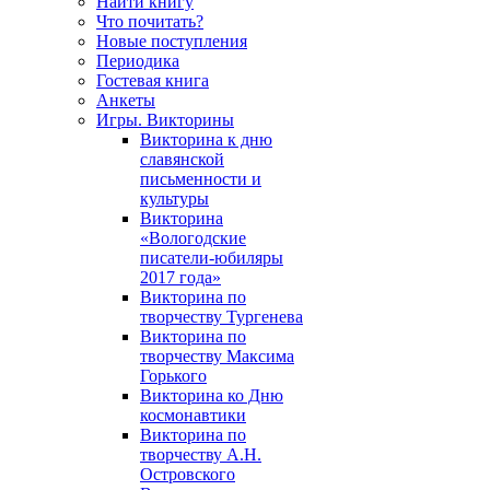
Найти книгу
Что почитать?
Новые поступления
Периодика
Гостевая книга
Анкеты
Игры. Викторины
Викторина к дню
славянской
письменности и
культуры
Викторина
«Вологодские
писатели-юбиляры
2017 года»
Викторина по
творчеству Тургенева
Викторина по
творчеству Максима
Горького
Викторина ко Дню
космонавтики
Викторина по
творчеству А.Н.
Островского