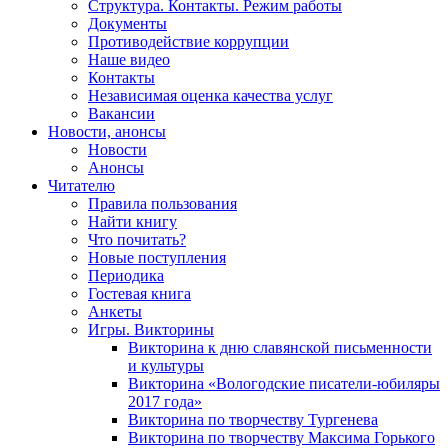
Структура. Контакты. Режим работы
Документы
Противодействие коррупции
Наше видео
Контакты
Независимая оценка качества услуг
Вакансии
Новости, анонсы
Новости
Анонсы
Читателю
Правила пользования
Найти книгу
Что почитать?
Новые поступления
Периодика
Гостевая книга
Анкеты
Игры. Викторины
Викторина к дню славянской письменности
и культуры
Викторина «Вологодские писатели-юбиляры
2017 года»
Викторина по творчеству Тургенева
Викторина по творчеству Максима Горького