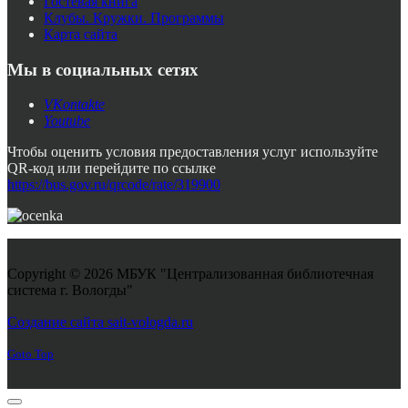
Гостевая книга
Клубы. Кружки. Программы
Карта сайта
Мы в социальных сетях
VKontakte
Youtube
Чтобы оценить условия предоставления услуг используйте
QR-код или перейдите по ссылке
https://bus.gov.ru/qrcode/rate/319900
Copyright © 2026 МБУК "Централизованная библиотечная
система г. Вологды"
Joomla! 3 Templates
Создание сайта sait-vologda.ru
Goto Top