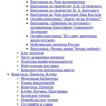
Викторина ко Дню космонавтики
Викторина по творчеству А.Н. Островского
Викторина по творчеству И. А. Бродского
Викторина ко Дню рождения Льва Кассиля
Онлайн-викторина "Знаете ли вы Бунина?"
Викторина «Забвению не подлежит»,
посвященная Христофору Семеновичу
Леденцову
Онлайн-викторина "Во славу защитника
земли русской»
Нобелевские лауреаты России
Викторина «Чехова знаем! Чехова любим!»
Блог читателя
Часто задаваемые вопросы
Политика конфиденциальности
Виртуальные выставки
Комплектуем библиотеки вместе
Конкурсы. Проекты. Клубы
Модельная библиотека
Планы мероприятий
Конкурсы. Проекты
Клубы. Кружки. Программы
Беловские чтения
ПервоКлассное чтение
Год памяти и славы