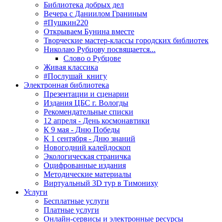
Библиотека добрых дел
Вечера с Даниилом Граниным
#Пушкин220
Открываем Бунина вместе
Творческие мастер-классы городских библиотек
Николаю Рубцову посвящается...
Слово о Рубцове
Живая классика
#Послушай_книгу
Электронная библиотека
Презентации и сценарии
Издания ЦБС г. Вологды
Рекомендательные списки
12 апреля - День космонавтики
К 9 мая - Дню Победы
К 1 сентября - Дню знаний
Новогодний калейдоскоп
Экологическая страничка
Оцифрованные издания
Методические материалы
Виртуальный 3D тур в Тимониху
Услуги
Бесплатные услуги
Платные услуги
Онлайн-сервисы и электронные ресурсы