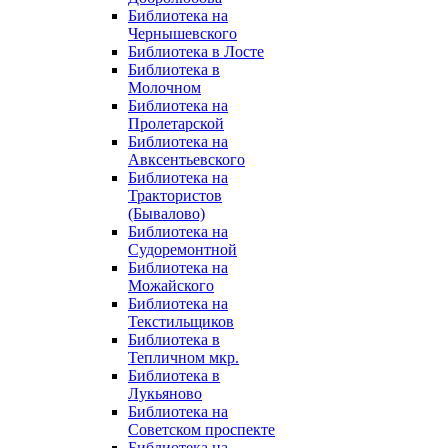
Библиотека на
Чернышевского
Библиотека в Лосте
Библиотека в
Молочном
Библиотека на
Пролетарской
Библиотека на
Авксентьевского
Библиотека на
Трактористов
(Бывалово)
Библиотека на
Судоремонтной
Библиотека на
Можайского
Библиотека на
Текстильщиков
Библиотека в
Тепличном мкр.
Библиотека в
Лукьяново
Библиотека на
Советском проспекте
Библиотека на