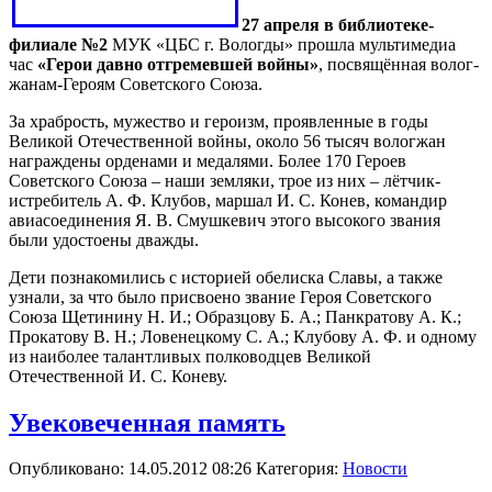
27 апреля в библиотеке-
филиале №2
МУК «ЦБС г. Вологды» прошла мультимедиа
час
«Герои давно отгремевшей войны»
, посвящённая волог-
жанам-Героям Советского Союза.
За храбрость, мужество и героизм, проявленные в годы
Великой Отечественной войны, около 56 тысяч вологжан
награждены орденами и медалями. Более 170 Героев
Советского Союза – наши земляки, трое из них – лётчик-
истребитель А. Ф. Клубов, маршал И. С. Конев, командир
авиасоединения Я. В. Смушкевич этого высокого звания
были удостоены дважды.
Дети познакомились с историей обелиска Славы, а также
узнали, за что было присвоено звание Героя Советского
Союза Щетинину Н. И.; Образцову Б. А.; Панкратову А. К.;
Прокатову В. Н.; Ловенецкому С. А.; Клубову А. Ф. и одному
из наиболее талантливых полководцев Великой
Отечественной И. С. Коневу.
Увековеченная память
Опубликовано: 14.05.2012 08:26
Категория:
Новости