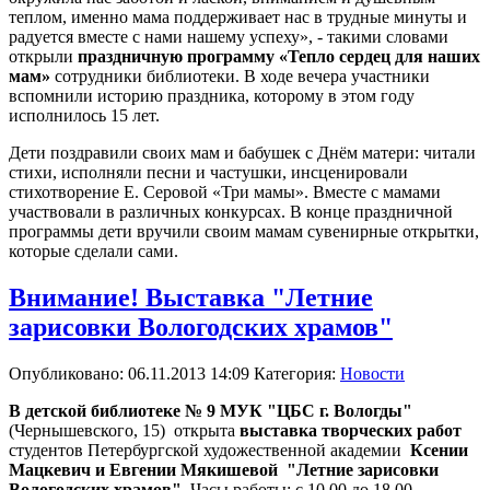
теплом, именно мама поддерживает нас в трудные минуты и
радуется вместе с нами нашему успеху», - такими словами
открыли
праздничную программу «Тепло сердец для наших
мам»
сотрудники библиотеки. В ходе вечера участники
вспомнили историю праздника, которому в этом году
исполнилось 15 лет.
Дети поздравили своих мам и бабушек с Днём матери: читали
стихи, исполняли песни и частушки, инсценировали
стихотворение Е. Серовой «Три мамы». Вместе с мамами
участвовали в различных конкурсах. В конце праздничной
программы дети вручили своим мамам сувенирные открытки,
которые сделали сами.
Внимание! Выставка "Летние
зарисовки Вологодских храмов"
Опубликовано: 06.11.2013 14:09
Категория:
Новости
В детской библиотеке № 9 МУК "ЦБС г. Вологды"
(Чернышевского, 15) открыта
выставка творческих работ
студентов Петербургской художественной академии
Ксении
Мацкевич и Евгении Мякишевой "Летние зарисовки
Вологодских храмов".
Часы работы: с 10.00 до 18.00.