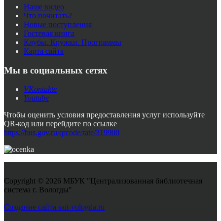
Наше видео
Что почитать?
Новые поступления
Гостевая книга
Клубы. Кружки. Программы
Карта сайта
Мы в социальных сетях
VKontakte
Youtube
Чтобы оценить условия предоставления услуг используйте
QR-код или перейдите по ссылке
https://bus.gov.ru/qrcode/rate/319900
Copyright © 2026 МБУК "Централизованная библиотечная
система г. Вологды"
Joomla! 3 Templates
Создание сайта sait-vologda.ru