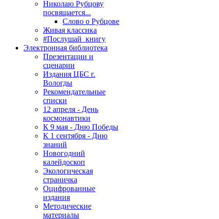
Николаю Рубцову
посвящается...
Слово о Рубцове
Живая классика
#Послушай_книгу
Электронная библиотека
Презентации и
сценарии
Издания ЦБС г.
Вологды
Рекомендательные
списки
12 апреля - День
космонавтики
К 9 мая - Дню Победы
К 1 сентября - Дню
знаний
Новогодний
калейдоскоп
Экологическая
страничка
Оцифрованные
издания
Методические
материалы