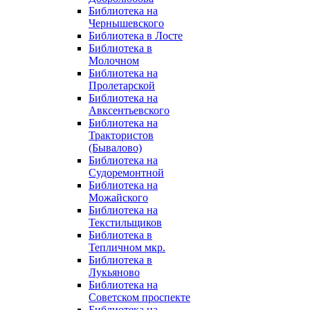
Библиотека на
Чернышевского
Библиотека в Лосте
Библиотека в
Молочном
Библиотека на
Пролетарской
Библиотека на
Авксентьевского
Библиотека на
Трактористов
(Бывалово)
Библиотека на
Судоремонтной
Библиотека на
Можайского
Библиотека на
Текстильщиков
Библиотека в
Тепличном мкр.
Библиотека в
Лукьяново
Библиотека на
Советском проспекте
Библиотека на