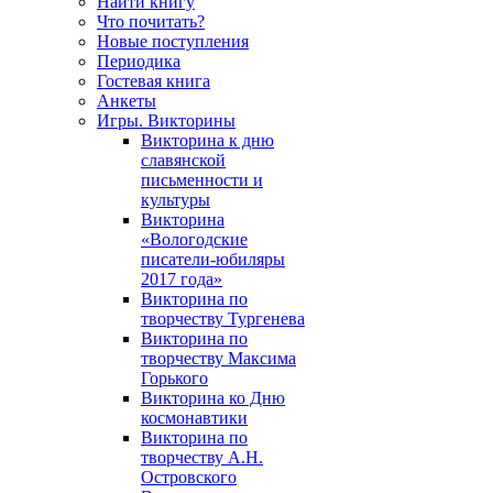
Найти книгу
Что почитать?
Новые поступления
Периодика
Гостевая книга
Анкеты
Игры. Викторины
Викторина к дню
славянской
письменности и
культуры
Викторина
«Вологодские
писатели-юбиляры
2017 года»
Викторина по
творчеству Тургенева
Викторина по
творчеству Максима
Горького
Викторина ко Дню
космонавтики
Викторина по
творчеству А.Н.
Островского