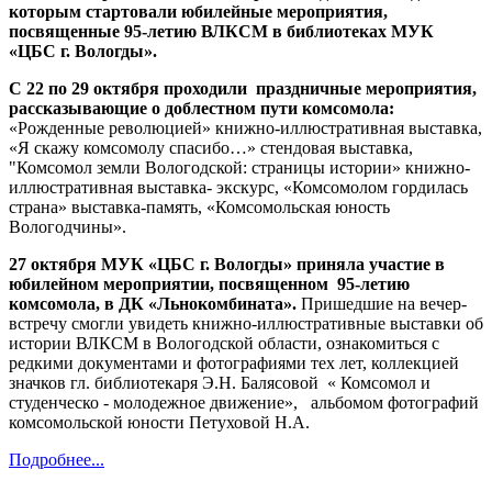
которым стартовали юбилейные мероприятия,
посвященные 95-летию ВЛКСМ в библиотеках МУК
«ЦБС г. Вологды».
С 22 по 29 октября проходили
праздничные мероприятия,
рассказывающие о доблестном пути комсомола:
«Рожденные революцией» книжно-иллюстративная выставка,
«Я скажу комсомолу спасибо…» стендовая выставка,
"Комсомол земли Вологодской: страницы истории» книжно-
иллюстративная выставка- экскурс, «Комсомолом гордилась
страна» выставка-память, «Комсомольская юность
Вологодчины».
27 октября МУК «ЦБС г. Вологды» приняла участие в
юбилейном мероприятии, посвященном
95-летию
комсомола, в ДК «Льнокомбината».
Пришедшие на вечер-
встречу смогли увидеть книжно-иллюстративные выставки об
истории ВЛКСМ в Вологодской области, ознакомиться
с
редкими документами и фотографиями тех лет, коллекцией
значков гл. библиотекаря Э.Н. Балясовой
« Комсомол и
студенческо - молодежное движение»,
альбомом
фотографий
комсомольской юности Петуховой Н.А.
Подробнее...