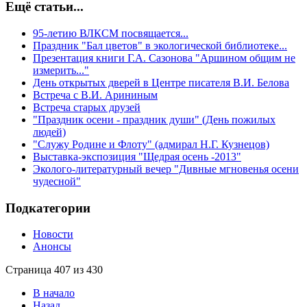
Ещё статьи...
95-летию ВЛКСМ посвящается...
Праздник "Бал цветов" в экологической библиотеке...
Презентация книги Г.А. Сазонова "Аршином общим не
измерить..."
День открытых дверей в Центре писателя В.И. Белова
Встреча с В.И. Арининым
Встреча старых друзей
"Праздник осени - праздник души" (День пожилых
людей)
"Служу Родине и Флоту" (адмирал Н.Г. Кузнецов)
Выставка-экспозиция "Щедрая осень -2013"
Эколого-литературный вечер "Дивные мгновенья осени
чудесной"
Подкатегории
Новости
Анонсы
Страница 407 из 430
В начало
Назад