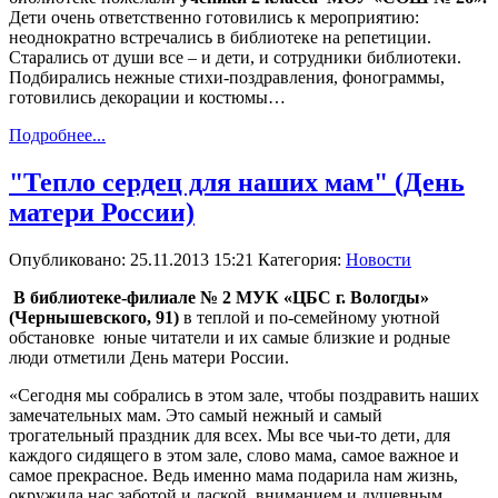
Дети очень ответственно готовились к мероприятию:
неоднократно встречались в библиотеке на репетиции.
Старались от души все – и дети, и сотрудники библиотеки.
Подбирались нежные стихи-поздравления, фонограммы,
готовились декорации и костюмы…
Подробнее...
"Тепло сердец для наших мам" (День
матери России)
Опубликовано: 25.11.2013 15:21
Категория:
Новости
В библиотеке-филиале № 2 МУК «ЦБС г. Вологды»
(Чернышевского, 91)
в теплой и по-семейному уютной
обстановке
юные читатели и их самые близкие и родные
люди отметили День матери России.
«Сегодня мы собрались в этом зале, чтобы поздравить наших
замечательных мам. Это самый нежный и самый
трогательный праздник для всех. Мы все чьи-то дети, для
каждого сидящего в этом зале, слово мама, самое важное и
самое прекрасное. Ведь именно мама подарила нам жизнь,
окружила нас заботой и лаской, вниманием и душевным