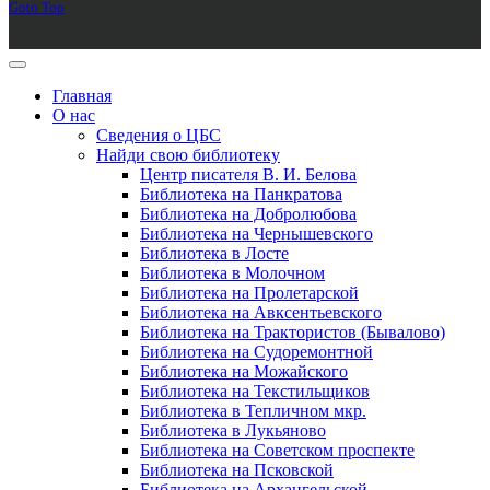
Goto Top
Главная
О нас
Сведения о ЦБС
Найди свою библиотеку
Центр писателя В. И. Белова
Библиотека на Панкратова
Библиотека на Добролюбова
Библиотека на Чернышевского
Библиотека в Лосте
Библиотека в Молочном
Библиотека на Пролетарской
Библиотека на Авксентьевского
Библиотека на Трактористов (Бывалово)
Библиотека на Судоремонтной
Библиотека на Можайского
Библиотека на Текстильщиков
Библиотека в Тепличном мкр.
Библиотека в Лукьяново
Библиотека на Советском проспекте
Библиотека на Псковской
Библиотека на Архангельской