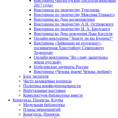
Викторина «Вологодские писатели-юбиляры
2017 года»
Викторина по творчеству Тургенева
Викторина по творчеству Максима Горького
Викторина ко Дню космонавтики
Викторина по творчеству А.Н. Островского
Викторина по творчеству И. А. Бродского
Викторина ко Дню рождения Льва Кассиля
Онлайн-викторина "Знаете ли вы Бунина?"
Викторина «Забвению не подлежит»,
посвященная Христофору Семеновичу
Леденцову
Онлайн-викторина "Во славу защитника
земли русской»
Нобелевские лауреаты России
Викторина «Чехова знаем! Чехова любим!»
Блог читателя
Часто задаваемые вопросы
Политика конфиденциальности
Виртуальные выставки
Комплектуем библиотеки вместе
Конкурсы. Проекты. Клубы
Модельная библиотека
Планы мероприятий
Конкурсы. Проекты