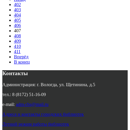
402
403
404
405
406
407
408
409
410
411
Вперёд
В конец
Контакты
Администрация: г. Вологда, ул. Щетинина, д.5
тел.: 8 (8172) 51-16-09
e-mail:
adm-cbs@mail.ru
Адреса и контакты городских библиотек
Летний режим работы библиотек