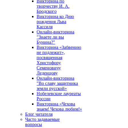
Викторина по
творчеству И. А.
Бродского
Викторина ко Дню
рождения Льва
Кассиля
Онлайн-викторина
"Знаете ли вы
Бунина?"
Викторина «Забвению
не подлежит»,
посвященная
Христофору
Семеновичу
Леденцову
Онлайн-викторина
"Во славу защитника
земли русской»
Нобелевские лауреаты
России
Викторина «Чехова
знаем! Чехова любим!»
Блог читателя
Часто задаваемые
вопросы