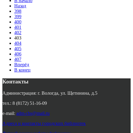
В начало
Назад
398
399
400
401
402
403
404
405
406
407
Вперёд
В конец
Контакты
Администрация: г. Вологда, ул. Щетинина, д.5
тел.: 8 (8172) 51-16-09
e-mail:
adm-cbs@mail.ru
Адреса и контакты городских библиотек