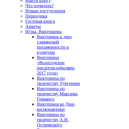
Найти книгу
Что почитать?
Новые поступления
Периодика
Гостевая книга
Анкеты
Игры. Викторины
Викторина к дню
славянской
письменности и
культуры
Викторина
«Вологодские
писатели-юбиляры
2017 года»
Викторина по
творчеству Тургенева
Викторина по
творчеству Максима
Горького
Викторина ко Дню
космонавтики
Викторина по
творчеству А.Н.
Островского