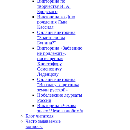
Викторина по
творчеству И. А.
Бродского
Викторина ко Дню
рождения Льва
Кассиля
Онлайн-викторина
"Знаете ли вы
Бунина?"
Викторина «Забвению
не подлежит»,
посвященная
Христофору
Семеновичу
Леденцову
Онлайн-викторина
"Во славу защитника
земли русской»
Нобелевские лауреаты
России
Викторина «Чехова
знаем! Чехова любим!»
Блог читателя
Часто задаваемые
вопросы