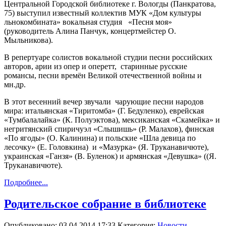
Центральной Городской библиотеке г. Вологды (Панкратова,
75) выступил известный коллектив МУК «Дом культуры
льнокомбината» вокальная студия
«Песня моя»
(руководитель Алина Панчук, концертмейстер О.
Мыльникова).
В репертуаре солистов вокальной студии песни российских
авторов, арии из опер и оперетт, старинные русские
романсы, песни времён Великой отечественной войны и
мн.др.
В этот весенний вечер звучали
чарующие песни народов
мира: итальянская «Тиритомба» (Г. Бедуленко), еврейская
«Тумбалалайка» (К. Полуэктова), мексиканская «Скамейка» и
негритянский спиричуэл «Слышишь» (Р. Малахов), финская
«По ягоды» (О. Калинина) и польские «Шла девица по
лесочку» (Е. Головкина)
и «Мазурка» (Я. Труканавичюте),
украинская «Ганзя» (В. Буленок) и армянская «Девушка» ((Я.
Труканавичюте).
Подробнее...
Родительское собрание в библиотеке
Опубликовано: 03.04.2014 17:33
Категория:
Новости