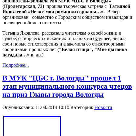
библиотеки-филиала №6 МУК «ЦБС г. Вологды»
(Пролетарская, 73)
прошла творческая встреча с
Татьяной
Яковлевой «Не все мои ромашки сорваны…».
Вечер
организован
совместно с Городским обществом инвалидов и
посвящен юбилею поэтессы.
Татьяна Яковлева рассказала читателям о своей жизни и
судьбе, о творческих исканиях и планах на будущее, читала
свои новые стихотворения и знакомила со стихотворными
сборниками прошлых лет
("Белая птица", "Мне цыганка
нагадала…» и
др.).
Подробнее...
В МУК "ЦБС г. Вологды" прошел 1
этап муниципального конкурса чтецов
на приз Главы города Вологды
Опубликовано: 11.04.2014 10:10
Категория:
Новости