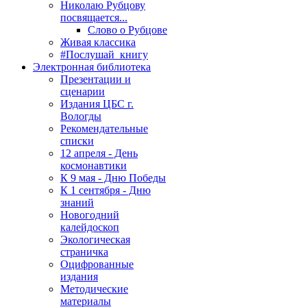
Николаю Рубцову
посвящается...
Слово о Рубцове
Живая классика
#Послушай_книгу
Электронная библиотека
Презентации и
сценарии
Издания ЦБС г.
Вологды
Рекомендательные
списки
12 апреля - День
космонавтики
К 9 мая - Дню Победы
К 1 сентября - Дню
знаний
Новогодний
калейдоскоп
Экологическая
страничка
Оцифрованные
издания
Методические
материалы