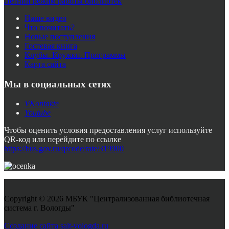
Летний режим работы библиотек
Наше видео
Что почитать?
Новые поступления
Гостевая книга
Клубы. Кружки. Программы
Карта сайта
Мы в социальных сетях
VKontakte
Youtube
Чтобы оценить условия предоставления услуг используйте
QR-код или перейдите по ссылке
https://bus.gov.ru/qrcode/rate/319900
Copyright © 2026 МБУК "Централизованная библиотечная
система г. Вологды"
Joomla! 3 Templates
Создание сайта sait-vologda.ru