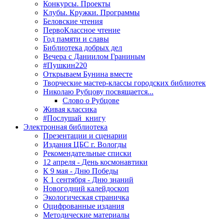
Конкурсы. Проекты
Клубы. Кружки. Программы
Беловские чтения
ПервоКлассное чтение
Год памяти и славы
Библиотека добрых дел
Вечера с Даниилом Граниным
#Пушкин220
Открываем Бунина вместе
Творческие мастер-классы городских библиотек
Николаю Рубцову посвящается...
Слово о Рубцове
Живая классика
#Послушай_книгу
Электронная библиотека
Презентации и сценарии
Издания ЦБС г. Вологды
Рекомендательные списки
12 апреля - День космонавтики
К 9 мая - Дню Победы
К 1 сентября - Дню знаний
Новогодний калейдоскоп
Экологическая страничка
Оцифрованные издания
Методические материалы