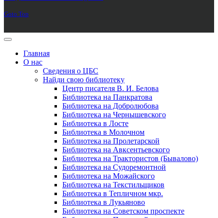
Goto Top
Главная
О нас
Сведения о ЦБС
Найди свою библиотеку
Центр писателя В. И. Белова
Библиотека на Панкратова
Библиотека на Добролюбова
Библиотека на Чернышевского
Библиотека в Лосте
Библиотека в Молочном
Библиотека на Пролетарской
Библиотека на Авксентьевского
Библиотека на Трактористов (Бывалово)
Библиотека на Судоремонтной
Библиотека на Можайского
Библиотека на Текстильщиков
Библиотека в Тепличном мкр.
Библиотека в Лукьяново
Библиотека на Советском проспекте