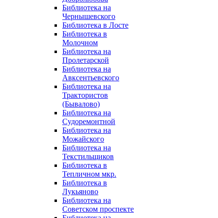
Библиотека на
Чернышевского
Библиотека в Лосте
Библиотека в
Молочном
Библиотека на
Пролетарской
Библиотека на
Авксентьевского
Библиотека на
Трактористов
(Бывалово)
Библиотека на
Судоремонтной
Библиотека на
Можайского
Библиотека на
Текстильщиков
Библиотека в
Тепличном мкр.
Библиотека в
Лукьяново
Библиотека на
Советском проспекте
Библиотека на