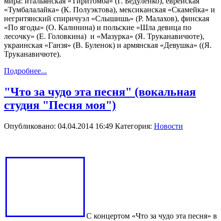
мира: итальянская «Тиритомба» (Г. Бедуленко), еврейская
«Тумбалалайка» (К. Полуэктова), мексиканская «Скамейка» и
негритянский спиричуэл «Слышишь» (Р. Малахов), финская
«По ягоды» (О. Калинина) и польские «Шла девица по
лесочку» (Е. Головкина)
и «Мазурка» (Я. Труканавичюте),
украинская «Ганзя» (В. Буленок) и армянская «Девушка» ((Я.
Труканавичюте).
Подробнее...
"Что за чудо эта песня" (вокальная
студия "Песня моя")
Опубликовано: 04.04.2014 16:49
Категория:
Новости
С концертом «Что за чудо эта песня» в