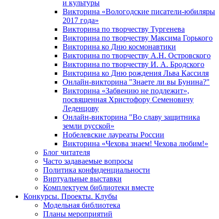
и культуры
Викторина «Вологодские писатели-юбиляры
2017 года»
Викторина по творчеству Тургенева
Викторина по творчеству Максима Горького
Викторина ко Дню космонавтики
Викторина по творчеству А.Н. Островского
Викторина по творчеству И. А. Бродского
Викторина ко Дню рождения Льва Кассиля
Онлайн-викторина "Знаете ли вы Бунина?"
Викторина «Забвению не подлежит»,
посвященная Христофору Семеновичу
Леденцову
Онлайн-викторина "Во славу защитника
земли русской»
Нобелевские лауреаты России
Викторина «Чехова знаем! Чехова любим!»
Блог читателя
Часто задаваемые вопросы
Политика конфиденциальности
Виртуальные выставки
Комплектуем библиотеки вместе
Конкурсы. Проекты. Клубы
Модельная библиотека
Планы мероприятий