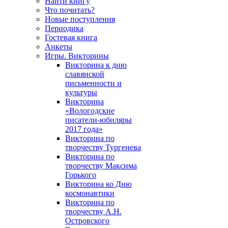
Найти книгу
Что почитать?
Новые поступления
Периодика
Гостевая книга
Анкеты
Игры. Викторины
Викторина к дню
славянской
письменности и
культуры
Викторина
«Вологодские
писатели-юбиляры
2017 года»
Викторина по
творчеству Тургенева
Викторина по
творчеству Максима
Горького
Викторина ко Дню
космонавтики
Викторина по
творчеству А.Н.
Островского