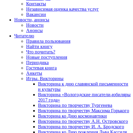
Контакты
Независимая оценка качества услуг
Вакансии
Новости, анонсы
Новости
Анонсы
Читателю
Правила пользования
Найти книгу
Что почитать?
Новые поступления
Периодика
Гостевая книга
Анкеты
Игры. Викторины
Викторина к дню славянской письменности
и культуры
Викторина «Вологодские писатели-юбиляры
2017 года»
Викторина по творчеству Тургенева
Викторина по творчеству Максима Горького
Викторина ко Дню космонавтики
Викторина по творчеству А.Н. Островского
Викторина по творчеству И. А. Бродского
Викторина ко Дню рождения Льва Кассиля