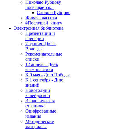
Николаю Рубцову
посвящается...
Слово о Рубцове
Живая классика
#Послушай_книгу
Электронная библиотека
Презентации и
сценарии
Издания ЦБС г.
Вологды
Рекомендательные
списки
12 апреля - День
космонавтики
К 9 мая - Дню Победы
К 1 сентября - Дню
знаний
Новогодний
калейдоскоп
Экологическая
страничка
Оцифрованные
издания
Методические
материалы