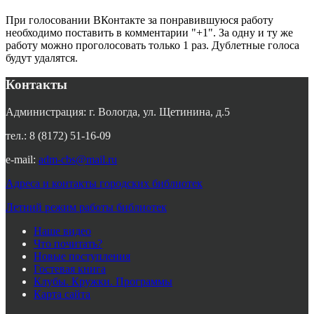
При голосовании ВКонтакте за понравившуюся работу
необходимо поставить в комментарии "+1". За одну и ту же
работу можно проголосовать только 1 раз. Дублетные голоса
будут удалятся.
Контакты
Администрация: г. Вологда, ул. Щетинина, д.5
тел.: 8 (8172) 51-16-09
e-mail:
adm-cbs@mail.ru
Адреса и контакты городских библиотек
Летний режим работы библиотек
Наше видео
Что почитать?
Новые поступления
Гостевая книга
Клубы. Кружки. Программы
Карта сайта