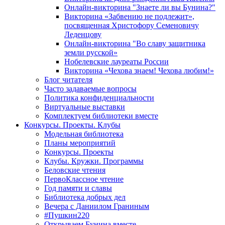
Онлайн-викторина "Знаете ли вы Бунина?"
Викторина «Забвению не подлежит»,
посвященная Христофору Семеновичу
Леденцову
Онлайн-викторина "Во славу защитника
земли русской»
Нобелевские лауреаты России
Викторина «Чехова знаем! Чехова любим!»
Блог читателя
Часто задаваемые вопросы
Политика конфиденциальности
Виртуальные выставки
Комплектуем библиотеки вместе
Конкурсы. Проекты. Клубы
Модельная библиотека
Планы мероприятий
Конкурсы. Проекты
Клубы. Кружки. Программы
Беловские чтения
ПервоКлассное чтение
Год памяти и славы
Библиотека добрых дел
Вечера с Даниилом Граниным
#Пушкин220
Открываем Бунина вместе