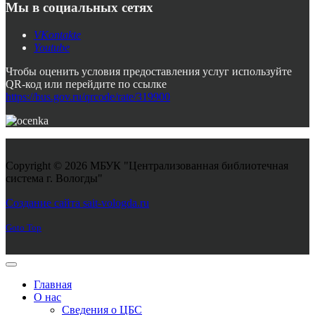
Мы в социальных сетях
VKontakte
Youtube
Чтобы оценить условия предоставления услуг используйте
QR-код или перейдите по ссылке
https://bus.gov.ru/qrcode/rate/319900
Copyright © 2026 МБУК "Централизованная библиотечная
система г. Вологды"
Joomla! 3 Templates
Создание сайта sait-vologda.ru
Goto Top
Главная
О нас
Сведения о ЦБС