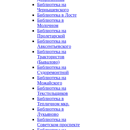
Библиотека на
Чернышевского
Библиотека в Лосте
Библиотека в
Молочном
Библиотека на
Пролетарской
Библиотека на
Авксентьевского
Библиотека на
Трактористов
(Бывалово)
Библиотека на
Судоремонтной
Библиотека на
Можайского
Библиотека на
Текстильщиков
Библиотека в
Тепличном мкр.
Библиотека в
Лукьяново
Библиотека на
Советском проспекте
Библиотека на