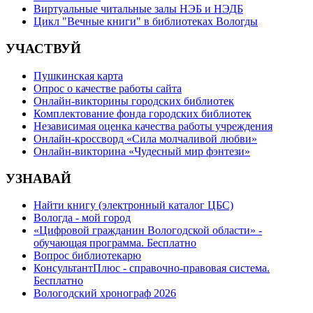
Виртуальные читальные залы НЭБ и НЭДБ
Цикл "Вечные книги" в библиотеках Вологды
УЧАСТВУЙ
Пушкинская карта
Опрос о качестве работы сайта
Онлайн-викторины городских библиотек
Комплектование фонда городских библиотек
Независимая оценка качества работы учреждения
Онлайн-кроссворд «Сила молчаливой любви»
Онлайн-викторина «Чудесный мир фэнтези»
УЗНАВАЙ
Найти книгу (электронный каталог ЦБС)
Вологда - мой город
«Цифровой гражданин Вологодской области» -
обучающая программа. Бесплатно
Вопрос библиотекарю
КонсультантПлюс - справочно-правовая система.
Бесплатно
Вологодский хронограф 2026