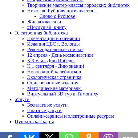
Творческие мастер-классы городских библиотек
Николаю Рубцову посвящается...
Слово о Рубцове
Живая классика
#Послушай_книгу
Электронная библиотека
Презентации и сценарии
Издания ЦБС г. Вологды
Рекомендательные списки
12 апреля - День космонавтики
К 9 мая - Дню Победы
К 1 сентября - Дню знаний
Новогодний калейдоскоп
Экологическая страничка
Оцифрованные издания
Методические материалы
Виртуальный 3D тур в Тимониху
Услуги
Бесплатные услуги
Платные услуги
Онлайн-сервисы и электронные ресурсы
Пушкинская карта