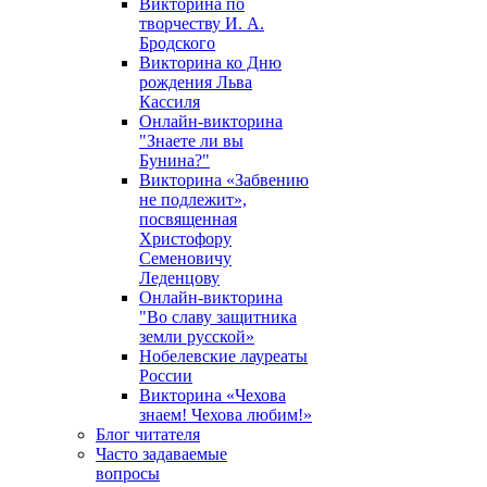
Викторина по
творчеству И. А.
Бродского
Викторина ко Дню
рождения Льва
Кассиля
Онлайн-викторина
"Знаете ли вы
Бунина?"
Викторина «Забвению
не подлежит»,
посвященная
Христофору
Семеновичу
Леденцову
Онлайн-викторина
"Во славу защитника
земли русской»
Нобелевские лауреаты
России
Викторина «Чехова
знаем! Чехова любим!»
Блог читателя
Часто задаваемые
вопросы