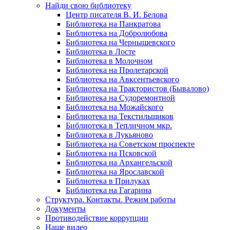
Найди свою библиотеку
Центр писателя В. И. Белова
Библиотека на Панкратова
Библиотека на Добролюбова
Библиотека на Чернышевского
Библиотека в Лосте
Библиотека в Молочном
Библиотека на Пролетарской
Библиотека на Авксентьевского
Библиотека на Трактористов (Бывалово)
Библиотека на Судоремонтной
Библиотека на Можайского
Библиотека на Текстильщиков
Библиотека в Тепличном мкр.
Библиотека в Лукьяново
Библиотека на Советском проспекте
Библиотека на Псковской
Библиотека на Архангельской
Библиотека на Ярославской
Библиотека в Прилуках
Библиотека на Гагарина
Структура. Контакты. Режим работы
Документы
Противодействие коррупции
Наше видео