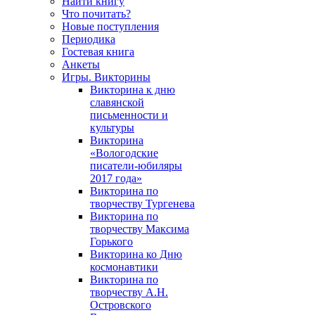
Найти книгу
Что почитать?
Новые поступления
Периодика
Гостевая книга
Анкеты
Игры. Викторины
Викторина к дню
славянской
письменности и
культуры
Викторина
«Вологодские
писатели-юбиляры
2017 года»
Викторина по
творчеству Тургенева
Викторина по
творчеству Максима
Горького
Викторина ко Дню
космонавтики
Викторина по
творчеству А.Н.
Островского