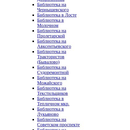
Библиотека на
Чернышевского
Библиотека в Лосте
Библиотека в
Молочном
Библиотека на
Пролетарской
Библиотека на
Авксентьевского
Библиотека на
Трактористов
(Бывалово)
Библиотека на
Судоремонтной
Библиотека на
Можайского
Библиотека на
Текстильщиков
Библиотека в
Тепличном мкр.
Библиотека в
Лукьяново
Библиотека на
Советском проспекте
Библиотека на