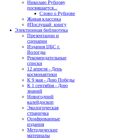
Николаю Рубцову
посвящается...
Слово о Рубцове
Живая классика
#Послушай_книгу
Электронная библиотека
Презентации и
сценарии
Издания ЦБС г.
Вологды
Рекомендательные
списки
12 апреля - День
космонавтики
К 9 мая - Дню Победы
К 1 сентября - Дню
знаний
Новогодний
калейдоскоп
Экологическая
страничка
Оцифрованные
издания
Методические
материалы