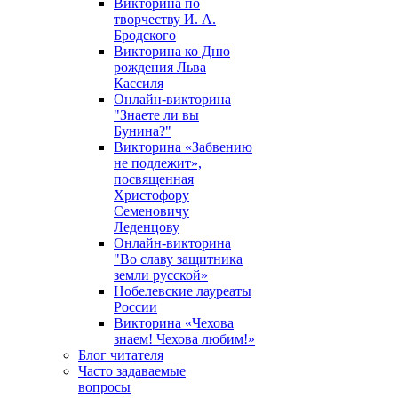
Викторина по
творчеству И. А.
Бродского
Викторина ко Дню
рождения Льва
Кассиля
Онлайн-викторина
"Знаете ли вы
Бунина?"
Викторина «Забвению
не подлежит»,
посвященная
Христофору
Семеновичу
Леденцову
Онлайн-викторина
"Во славу защитника
земли русской»
Нобелевские лауреаты
России
Викторина «Чехова
знаем! Чехова любим!»
Блог читателя
Часто задаваемые
вопросы