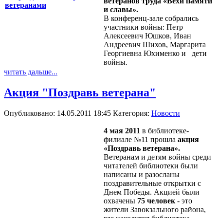
ветеранов труда «Вехи памяти
и славы».
В конференц-зале собрались
участники войны: Петр
Алексеевич Юшков, Иван
Андреевич Шихов, Маргарита
Георгиевна Юхименко и дети
войны.
читать дальше...
Акция "Поздравь ветерана"
Опубликовано: 14.05.2011 18:45
Категория:
Новости
4 мая 2011
в библиотеке-
филиале №11 прошла
акция
«Поздравь ветерана».
Ветеранам и детям войны среди
читателей библиотеки были
написаны и разосланы
поздравительные открытки с
Днем Победы. Акцией были
охвачены
75 человек
- это
жители Завокзального района,