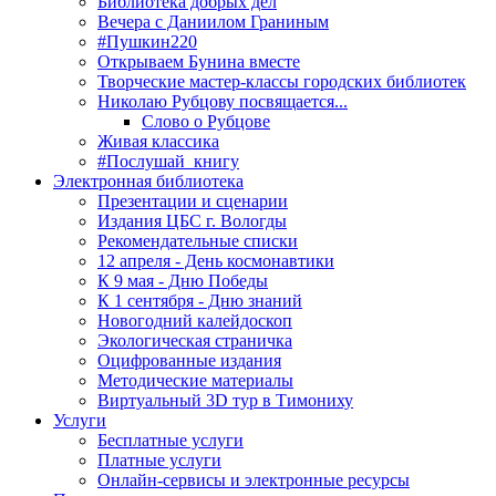
Библиотека добрых дел
Вечера с Даниилом Граниным
#Пушкин220
Открываем Бунина вместе
Творческие мастер-классы городских библиотек
Николаю Рубцову посвящается...
Слово о Рубцове
Живая классика
#Послушай_книгу
Электронная библиотека
Презентации и сценарии
Издания ЦБС г. Вологды
Рекомендательные списки
12 апреля - День космонавтики
К 9 мая - Дню Победы
К 1 сентября - Дню знаний
Новогодний калейдоскоп
Экологическая страничка
Оцифрованные издания
Методические материалы
Виртуальный 3D тур в Тимониху
Услуги
Бесплатные услуги
Платные услуги
Онлайн-сервисы и электронные ресурсы