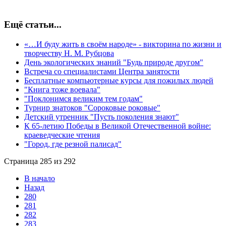
Ещё статьи...
«…И буду жить в своём народе» - викторина по жизни и
творчеству Н. М. Рубцова
День экологических знаний "Будь природе другом"
Встреча со специалистами Центра занятости
Бесплатные компьютерные курсы для пожилых людей
"Книга тоже воевала"
"Поклонимся великим тем годам"
Турнир знатоков "Сороковые роковые"
Детский утренник "Пусть поколения знают"
К 65-летию Победы в Великой Отечественной войне:
краеведческие чтения
"Город, где резной палисад"
Страница 285 из 292
В начало
Назад
280
281
282
283