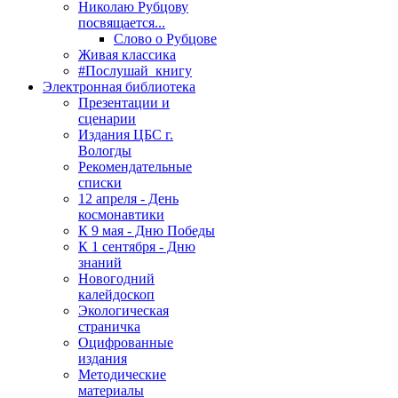
Николаю Рубцову
посвящается...
Слово о Рубцове
Живая классика
#Послушай_книгу
Электронная библиотека
Презентации и
сценарии
Издания ЦБС г.
Вологды
Рекомендательные
списки
12 апреля - День
космонавтики
К 9 мая - Дню Победы
К 1 сентября - Дню
знаний
Новогодний
калейдоскоп
Экологическая
страничка
Оцифрованные
издания
Методические
материалы