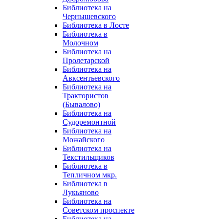
Библиотека на
Чернышевского
Библиотека в Лосте
Библиотека в
Молочном
Библиотека на
Пролетарской
Библиотека на
Авксентьевского
Библиотека на
Трактористов
(Бывалово)
Библиотека на
Судоремонтной
Библиотека на
Можайского
Библиотека на
Текстильщиков
Библиотека в
Тепличном мкр.
Библиотека в
Лукьяново
Библиотека на
Советском проспекте
Библиотека на