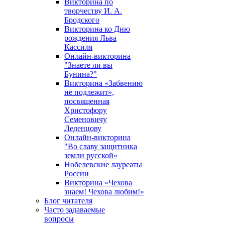
Викторина по
творчеству И. А.
Бродского
Викторина ко Дню
рождения Льва
Кассиля
Онлайн-викторина
"Знаете ли вы
Бунина?"
Викторина «Забвению
не подлежит»,
посвященная
Христофору
Семеновичу
Леденцову
Онлайн-викторина
"Во славу защитника
земли русской»
Нобелевские лауреаты
России
Викторина «Чехова
знаем! Чехова любим!»
Блог читателя
Часто задаваемые
вопросы