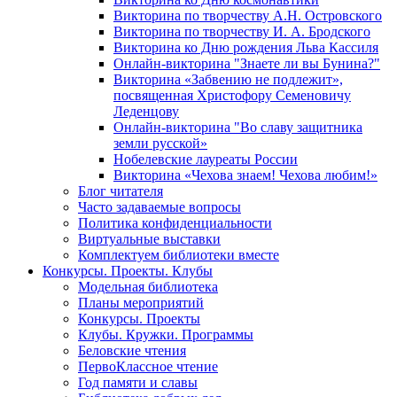
Викторина по творчеству А.Н. Островского
Викторина по творчеству И. А. Бродского
Викторина ко Дню рождения Льва Кассиля
Онлайн-викторина "Знаете ли вы Бунина?"
Викторина «Забвению не подлежит»,
посвященная Христофору Семеновичу
Леденцову
Онлайн-викторина "Во славу защитника
земли русской»
Нобелевские лауреаты России
Викторина «Чехова знаем! Чехова любим!»
Блог читателя
Часто задаваемые вопросы
Политика конфиденциальности
Виртуальные выставки
Комплектуем библиотеки вместе
Конкурсы. Проекты. Клубы
Модельная библиотека
Планы мероприятий
Конкурсы. Проекты
Клубы. Кружки. Программы
Беловские чтения
ПервоКлассное чтение
Год памяти и славы