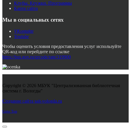
Клубы. Кружки. Программы
Карта сайта
Мы в социальных сетях
VKontakte
Youtube
Чтобы оценить условия предоставления услуг используйте
QR-код или перейдите по ссылке
https://bus.gov.ru/qrcode/rate/319900
Copyright © 2026 МБУК "Централизованная библиотечная
система г. Вологды"
Joomla! 3 Templates
Создание сайта sait-vologda.ru
Goto Top