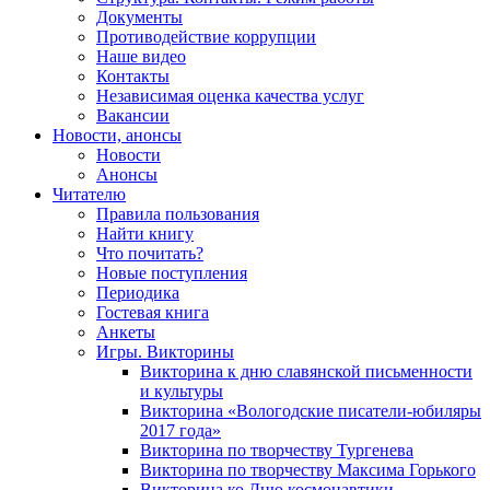
Документы
Противодействие коррупции
Наше видео
Контакты
Независимая оценка качества услуг
Вакансии
Новости, анонсы
Новости
Анонсы
Читателю
Правила пользования
Найти книгу
Что почитать?
Новые поступления
Периодика
Гостевая книга
Анкеты
Игры. Викторины
Викторина к дню славянской письменности
и культуры
Викторина «Вологодские писатели-юбиляры
2017 года»
Викторина по творчеству Тургенева
Викторина по творчеству Максима Горького
Викторина ко Дню космонавтики