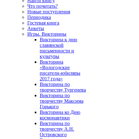
Найти книгу
Что почитать?
Новые поступления
Периодика
Гостевая книга
Анкеты
Игры. Викторины
Викторина к дню
славянской
письменности и
культуры
Викторина
«Вологодские
писатели-юбиляры
2017 года»
Викторина по
творчеству Тургенева
Викторина по
творчеству Максима
Горького
Викторина ко Дню
космонавтики
Викторина по
творчеству А.Н.
Островского