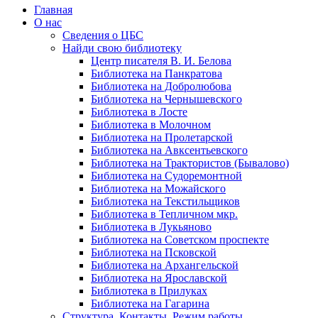
Главная
О нас
Сведения о ЦБС
Найди свою библиотеку
Центр писателя В. И. Белова
Библиотека на Панкратова
Библиотека на Добролюбова
Библиотека на Чернышевского
Библиотека в Лосте
Библиотека в Молочном
Библиотека на Пролетарской
Библиотека на Авксентьевского
Библиотека на Трактористов (Бывалово)
Библиотека на Судоремонтной
Библиотека на Можайского
Библиотека на Текстильщиков
Библиотека в Тепличном мкр.
Библиотека в Лукьяново
Библиотека на Советском проспекте
Библиотека на Псковской
Библиотека на Архангельской
Библиотека на Ярославской
Библиотека в Прилуках
Библиотека на Гагарина
Структура. Контакты. Режим работы