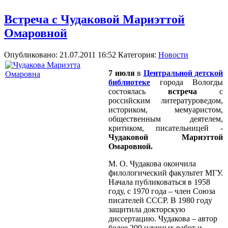
Встреча с Чудаковой Мариэттой
Омаровной
Опубликовано: 21.07.2011 16:52
Категория:
Новости
7 июля
в
Центральной детской
библиотеке
города Вологды
состоялась
встреча
с
российским литературоведом,
историком, мемуаристом,
общественным деятелем,
критиком, писательницей -
Чудаковой Мариэттой
Омаровной.
М. О. Чудакова окончила
филологический факультет МГУ.
Начала публиковаться в 1958
году, с 1970 года – член Союза
писателей СССР. В 1980 году
защитила докторскую
диссертацию. Чудакова – автор
более 200 научных работ и