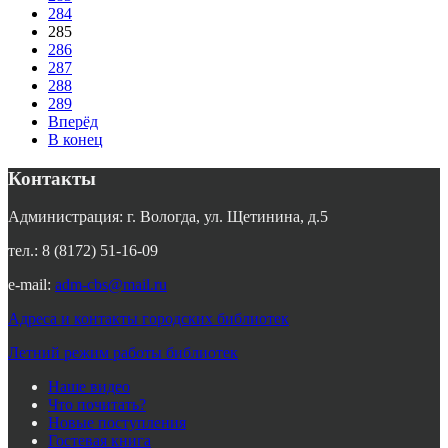
284
285
286
287
288
289
Вперёд
В конец
Контакты
Администрация: г. Вологда, ул. Щетинина, д.5
тел.: 8 (8172) 51-16-09
e-mail:
adm-cbs@mail.ru
Адреса и контакты городских библиотек
Летний режим работы библиотек
Наше видео
Что почитать?
Новые поступления
Гостевая книга