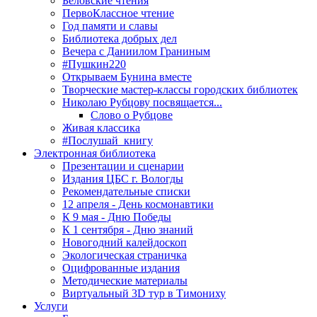
Беловские чтения
ПервоКлассное чтение
Год памяти и славы
Библиотека добрых дел
Вечера с Даниилом Граниным
#Пушкин220
Открываем Бунина вместе
Творческие мастер-классы городских библиотек
Николаю Рубцову посвящается...
Слово о Рубцове
Живая классика
#Послушай_книгу
Электронная библиотека
Презентации и сценарии
Издания ЦБС г. Вологды
Рекомендательные списки
12 апреля - День космонавтики
К 9 мая - Дню Победы
К 1 сентября - Дню знаний
Новогодний калейдоскоп
Экологическая страничка
Оцифрованные издания
Методические материалы
Виртуальный 3D тур в Тимониху
Услуги