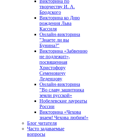
Викторина по
творчеству И. А.
Бродского
Викторина ко Дню
рождения Льва
Кассиля
Онлайн-викторина
"Знаете ли вы
Бунина?"
Викторина «Забвению
не подлежит»,
посвященная
Христофору
Семеновичу
Леденцову
Онлайн-викторина
"Во славу защитника
земли русской»
Нобелевские лауреаты
России
Викторина «Чехова
знаем! Чехова любим!»
Блог читателя
Часто задаваемые
вопросы