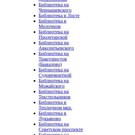
Библиотека на
Чернышевского
Библиотека в Лосте
Библиотека в
Молочном
Библиотека на
Пролетарской
Библиотека на
Авксентьевского
Библиотека на
Трактористов
(Бывалово)
Библиотека на
Судоремонтной
Библиотека на
Можайского
Библиотека на
Текстильщиков
Библиотека в
Тепличном мкр.
Библиотека в
Лукьяново
Библиотека на
Советском проспекте
Библиотека на