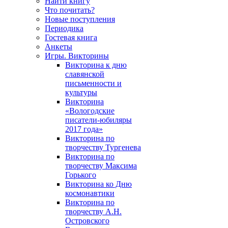
Найти книгу
Что почитать?
Новые поступления
Периодика
Гостевая книга
Анкеты
Игры. Викторины
Викторина к дню
славянской
письменности и
культуры
Викторина
«Вологодские
писатели-юбиляры
2017 года»
Викторина по
творчеству Тургенева
Викторина по
творчеству Максима
Горького
Викторина ко Дню
космонавтики
Викторина по
творчеству А.Н.
Островского