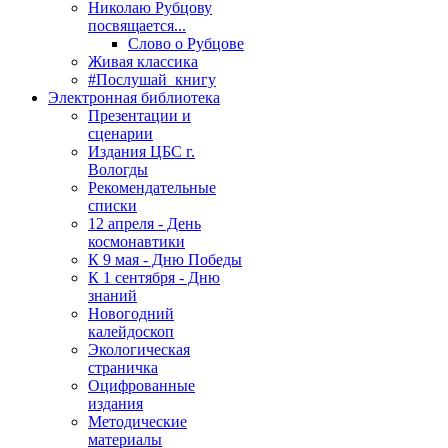
Николаю Рубцову
посвящается...
Слово о Рубцове
Живая классика
#Послушай_книгу
Электронная библиотека
Презентации и
сценарии
Издания ЦБС г.
Вологды
Рекомендательные
списки
12 апреля - День
космонавтики
К 9 мая - Дню Победы
К 1 сентября - Дню
знаний
Новогодний
калейдоскоп
Экологическая
страничка
Оцифрованные
издания
Методические
материалы