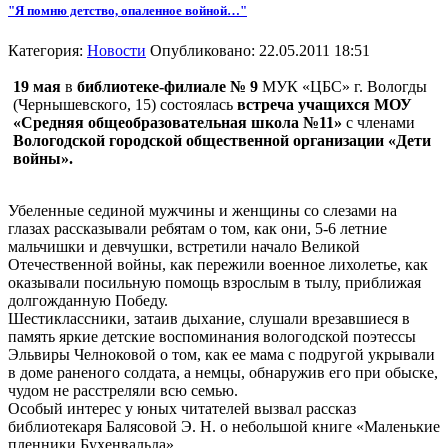
"Я помню детство, опаленное войной…"
Категория:
Новости
Опубликовано: 22.05.2011 18:51
19 мая
в
библиотеке-филиале № 9
МУК «ЦБС» г. Вологды
(Чернышевского, 15) состоялась
встреча учащихся МОУ
«Средняя общеобразовательная школа №11»
с членами
Вологодской городской общественной организации «Дети
войны».
Убеленные сединой мужчины и женщины со слезами на
глазах рассказывали ребятам о том, как они, 5-6 летние
мальчишки и девчушки, встретили начало Великой
Отечественной войны, как пережили военное лихолетье, как
оказывали посильную помощь взрослым в тылу, приближая
долгожданную Победу.
Шестиклассники, затаив дыхание, слушали врезавшиеся в
память яркие детские воспоминания вологодской поэтессы
Эльвиры Челноковой о том, как ее мама с подругой укрывали
в доме раненого солдата, а немцы, обнаружив его при обыске,
чудом не расстреляли всю семью.
Особый интерес у юных читателей вызвал рассказ
библиотекаря Балясовой Э. Н. о небольшой книге «Маленькие
пленники Бухенвальда».