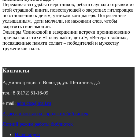
Переживая за судьбы сверстников, ребята слушали отрывки из
этой страшной книги, повествующей о зверствах гитлеровцев
по отношению к детям, узникам концлагеря. Потрясенные
услышанным, дети молчали, не находили слов, чтобы
выразить свои эмоции.
Эльвиры Челноковой в завершении встречи проникновенно
прочла свои стихи «Послушайте, дети!», «Ветеран войны»,
посвященные памяти солдат – победителей и мужеству
тружеников тыла.
Контакты
Администрация: г. Вологда, ул. Щетинина, д.5
тел.: 8 (8172) 51-16-09
e-mail:
adm-cbs@mail.ru
Адреса и контакты городских библиотек
Летний режим работы библиотек
Наше видео