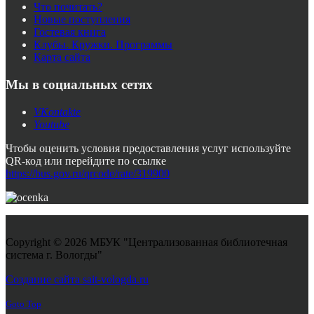
Что почитать?
Новые поступления
Гостевая книга
Клубы. Кружки. Программы
Карта сайта
Мы в социальных сетях
VKontakte
Youtube
Чтобы оценить условия предоставления услуг используйте
QR-код или перейдите по ссылке
https://bus.gov.ru/qrcode/rate/319900
Copyright © 2026 МБУК "Централизованная библиотечная
система г. Вологды"
Joomla! 3 Templates
Создание сайта sait-vologda.ru
Goto Top