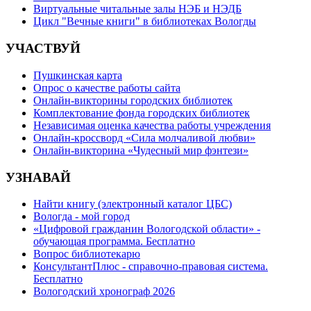
Виртуальные читальные залы НЭБ и НЭДБ
Цикл "Вечные книги" в библиотеках Вологды
УЧАСТВУЙ
Пушкинская карта
Опрос о качестве работы сайта
Онлайн-викторины городских библиотек
Комплектование фонда городских библиотек
Независимая оценка качества работы учреждения
Онлайн-кроссворд «Сила молчаливой любви»
Онлайн-викторина «Чудесный мир фэнтези»
УЗНАВАЙ
Найти книгу (электронный каталог ЦБС)
Вологда - мой город
«Цифровой гражданин Вологодской области» -
обучающая программа. Бесплатно
Вопрос библиотекарю
КонсультантПлюс - справочно-правовая система.
Бесплатно
Вологодский хронограф 2026