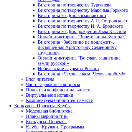
Викторина по творчеству Тургенева
Викторина по творчеству Максима Горького
Викторина ко Дню космонавтики
Викторина по творчеству А.Н. Островского
Викторина по творчеству И. А. Бродского
Викторина ко Дню рождения Льва Кассиля
Онлайн-викторина "Знаете ли вы Бунина?"
Викторина «Забвению не подлежит»,
посвященная Христофору Семеновичу
Леденцову
Онлайн-викторина "Во славу защитника
земли русской»
Нобелевские лауреаты России
Викторина «Чехова знаем! Чехова любим!»
Блог читателя
Часто задаваемые вопросы
Политика конфиденциальности
Виртуальные выставки
Комплектуем библиотеки вместе
Конкурсы. Проекты. Клубы
Модельная библиотека
Планы мероприятий
Конкурсы. Проекты
Клубы. Кружки. Программы