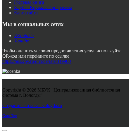
Гостевая книга
Клубы. Кружки. Программы
Карта сайта
Мы в социальных сетях
VKontakte
Youtube
Чтобы оценить условия предоставления услуг используйте
QR-код или перейдите по ссылке
https://bus.gov.ru/qrcode/rate/319900
Copyright © 2026 МБУК "Централизованная библиотечная
система г. Вологды"
Joomla! 3 Templates
Создание сайта sait-vologda.ru
Goto Top