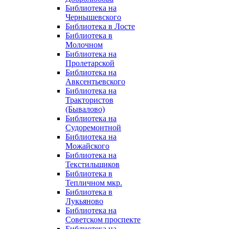
Библиотека на
Чернышевского
Библиотека в Лосте
Библиотека в
Молочном
Библиотека на
Пролетарской
Библиотека на
Авксентьевского
Библиотека на
Трактористов
(Бывалово)
Библиотека на
Судоремонтной
Библиотека на
Можайского
Библиотека на
Текстильщиков
Библиотека в
Тепличном мкр.
Библиотека в
Лукьяново
Библиотека на
Советском проспекте
Библиотека на