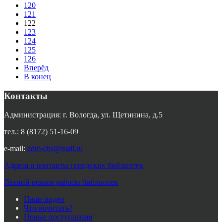
120
121
122
123
124
125
126
Вперёд
В конец
Контакты
Администрация: г. Вологда, ул. Щетинина, д.5
тел.: 8 (8172) 51-16-09
e-mail:
adm-cbs@mail.ru
Адреса и контакты городских библиотек
Летний режим работы библиотек
Наше видео
Что почитать?
Новые поступления