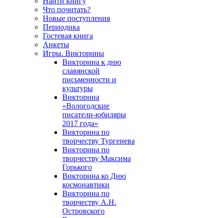
Найти книгу
Что почитать?
Новые поступления
Периодика
Гостевая книга
Анкеты
Игры. Викторины
Викторина к дню
славянской
письменности и
культуры
Викторина
«Вологодские
писатели-юбиляры
2017 года»
Викторина по
творчеству Тургенева
Викторина по
творчеству Максима
Горького
Викторина ко Дню
космонавтики
Викторина по
творчеству А.Н.
Островского