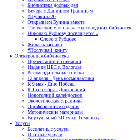
Библиотека добрых дел
Вечера с Даниилом Граниным
#Пушкин220
Открываем Бунина вместе
Творческие мастер-классы городских библиотек
Николаю Рубцову посвящается...
Слово о Рубцове
Живая классика
#Послушай_книгу
Электронная библиотека
Презентации и сценарии
Издания ЦБС г. Вологды
Рекомендательные списки
12 апреля - День космонавтики
К 9 мая - Дню Победы
К 1 сентября - Дню знаний
Новогодний калейдоскоп
Экологическая страничка
Оцифрованные издания
Методические материалы
Виртуальный 3D тур в Тимониху
Услуги
Бесплатные услуги
Платные услуги