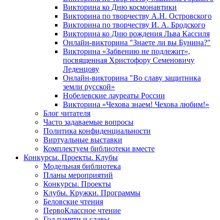
Викторина ко Дню космонавтики
Викторина по творчеству А.Н. Островского
Викторина по творчеству И. А. Бродского
Викторина ко Дню рождения Льва Кассиля
Онлайн-викторина "Знаете ли вы Бунина?"
Викторина «Забвению не подлежит»,
посвященная Христофору Семеновичу
Леденцову
Онлайн-викторина "Во славу защитника
земли русской»
Нобелевские лауреаты России
Викторина «Чехова знаем! Чехова любим!»
Блог читателя
Часто задаваемые вопросы
Политика конфиденциальности
Виртуальные выставки
Комплектуем библиотеки вместе
Конкурсы. Проекты. Клубы
Модельная библиотека
Планы мероприятий
Конкурсы. Проекты
Клубы. Кружки. Программы
Беловские чтения
ПервоКлассное чтение
Год памяти и славы