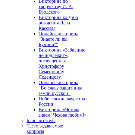
Викторина по
творчеству И. А.
Бродского
Викторина ко Дню
рождения Льва
Кассиля
Онлайн-викторина
"Знаете ли вы
Бунина?"
Викторина «Забвению
не подлежит»,
посвященная
Христофору
Семеновичу
Леденцову
Онлайн-викторина
"Во славу защитника
земли русской»
Нобелевские лауреаты
России
Викторина «Чехова
знаем! Чехова любим!»
Блог читателя
Часто задаваемые
вопросы