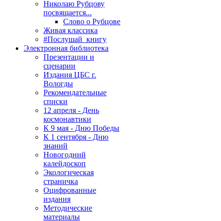
Николаю Рубцову
посвящается...
Слово о Рубцове
Живая классика
#Послушай_книгу
Электронная библиотека
Презентации и
сценарии
Издания ЦБС г.
Вологды
Рекомендательные
списки
12 апреля - День
космонавтики
К 9 мая - Дню Победы
К 1 сентября - Дню
знаний
Новогодний
калейдоскоп
Экологическая
страничка
Оцифрованные
издания
Методические
материалы