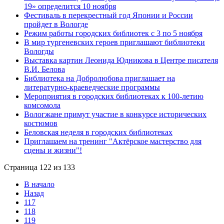
19» определится 10 ноября
Фестиваль в перекрестный год Японии и России
пройдет в Вологде
Режим работы городских библиотек с 3 по 5 ноября
В мир тургеневских героев приглашают библиотеки
Вологды
Выставка картин Леонида Юдникова в Центре писателя
В.И. Белова
Библиотека на Добролюбова приглашает на
литературно-краеведческие программы
Мероприятия в городских библиотеках к 100-летию
комсомола
Вологжане примут участие в конкурсе исторических
костюмов
Беловская неделя в городских библиотеках
Приглашаем на тренинг "Актёрское мастерство для
сцены и жизни"!
Страница 122 из 133
В начало
Назад
117
118
119