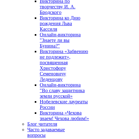
Викторина по
творчеству И. А.
Бродского
Викторина ко Дню
рождения Льва
Кассиля
Онлайн-викторина
"Знаете ли вы
Бунина?"
Викторина «Забвению
не подлежит»,
посвященная
Христофору
Семеновичу
Леденцову
Онлайн-викторина
"Во славу защитника
земли русской»
Нобелевские лауреаты
России
Викторина «Чехова
знаем! Чехова любим!»
Блог читателя
Часто задаваемые
вопросы