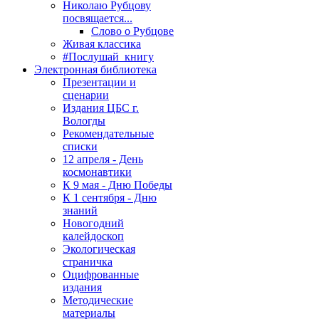
Николаю Рубцову
посвящается...
Слово о Рубцове
Живая классика
#Послушай_книгу
Электронная библиотека
Презентации и
сценарии
Издания ЦБС г.
Вологды
Рекомендательные
списки
12 апреля - День
космонавтики
К 9 мая - Дню Победы
К 1 сентября - Дню
знаний
Новогодний
калейдоскоп
Экологическая
страничка
Оцифрованные
издания
Методические
материалы