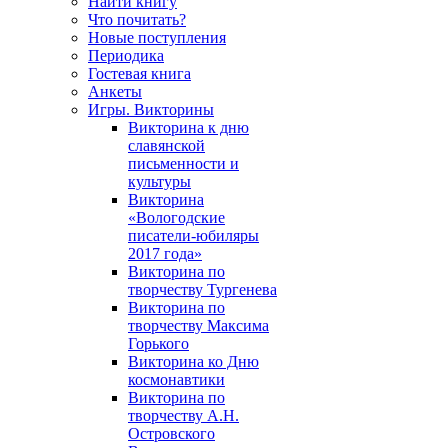
Найти книгу
Что почитать?
Новые поступления
Периодика
Гостевая книга
Анкеты
Игры. Викторины
Викторина к дню
славянской
письменности и
культуры
Викторина
«Вологодские
писатели-юбиляры
2017 года»
Викторина по
творчеству Тургенева
Викторина по
творчеству Максима
Горького
Викторина ко Дню
космонавтики
Викторина по
творчеству А.Н.
Островского