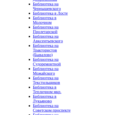
Библиотека на
Чернышевского
Библиотека в Лосте
Библиотека в
Молочном
Библиотека на
Пролетарской
Библиотека на
Авксентьевского
Библиотека на
Трактористов
(Бывалово)
Библиотека на
Судоремонтной
Библиотека на
Можайского
Библиотека на
Текстильщиков
Библиотека в
Тепличном мкр.
Библиотека в
Лукьяново
Библиотека на
Советском проспекте
Библиотека на