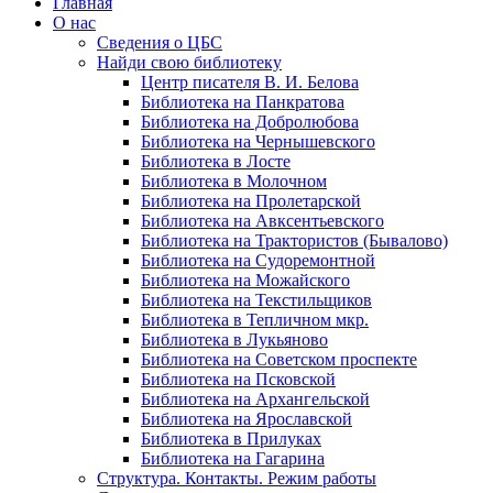
Главная
О нас
Сведения о ЦБС
Найди свою библиотеку
Центр писателя В. И. Белова
Библиотека на Панкратова
Библиотека на Добролюбова
Библиотека на Чернышевского
Библиотека в Лосте
Библиотека в Молочном
Библиотека на Пролетарской
Библиотека на Авксентьевского
Библиотека на Трактористов (Бывалово)
Библиотека на Судоремонтной
Библиотека на Можайского
Библиотека на Текстильщиков
Библиотека в Тепличном мкр.
Библиотека в Лукьяново
Библиотека на Советском проспекте
Библиотека на Псковской
Библиотека на Архангельской
Библиотека на Ярославской
Библиотека в Прилуках
Библиотека на Гагарина
Структура. Контакты. Режим работы