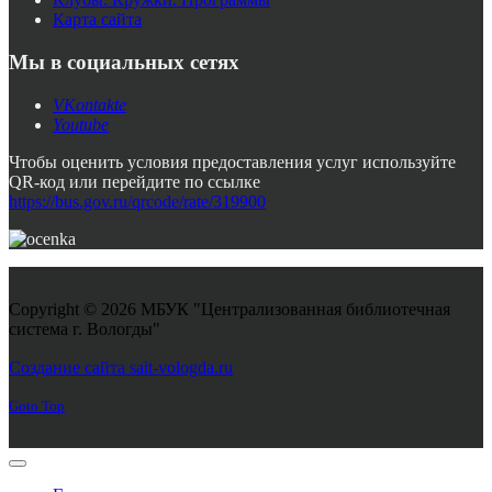
Карта сайта
Мы в социальных сетях
VKontakte
Youtube
Чтобы оценить условия предоставления услуг используйте
QR-код или перейдите по ссылке
https://bus.gov.ru/qrcode/rate/319900
Copyright © 2026 МБУК "Централизованная библиотечная
система г. Вологды"
Joomla! 3 Templates
Создание сайта sait-vologda.ru
Goto Top