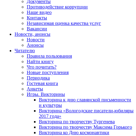
Документы
Противодействие коррупции
Наше видео
Контакты
Независимая оценка качества услуг
Вакансии
Новости, анонсы
Новости
Анонсы
Читателю
Правила пользования
Найти книгу
Что почитать?
Новые поступления
Периодика
Гостевая книга
Анкеты
Игры. Викторины
Викторина к дню славянской письменности
и культуры
Викторина «Вологодские писатели-юбиляры
2017 года»
Викторина по творчеству Тургенева
Викторина по творчеству Максима Горького
Викторина ко Дню космонавтики