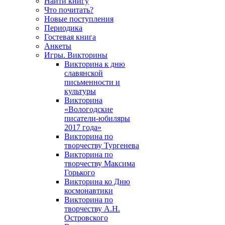
Найти книгу
Что почитать?
Новые поступления
Периодика
Гостевая книга
Анкеты
Игры. Викторины
Викторина к дню
славянской
письменности и
культуры
Викторина
«Вологодские
писатели-юбиляры
2017 года»
Викторина по
творчеству Тургенева
Викторина по
творчеству Максима
Горького
Викторина ко Дню
космонавтики
Викторина по
творчеству А.Н.
Островского