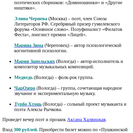
поэтических сборников: «Доминошники» и «Другие
ништяки».
Элина Чернева
(Москва) – поэт, член Союза
Литераторов РФ. Серебряный призер гумилевского
форума «Осиянное слово». Полуфиналист «Филатов
Феста», лонглист премии «Лицей».
Марина Зима
(Череповец) – автор психологической
когнитивной психологии.
Мария Запольских
(Вологда) – автор-исполнитель и
композитор музыкальных композиций.
Медведь
(Вологда) – фолк-рок группа.
ЧарОзеро
(Вологда) – группа, сочетающая народное
звучание и экспериментальную музыку.
Турбо Хтонь
(Вологда) – сольный проект музыканта и
поэта Алексы Рычкова.
Проведет вечер поэт и прозаик
Аксана Халвицкая
.
Вход
300 рублей
. Приобрести билет можно по «Пушкинской