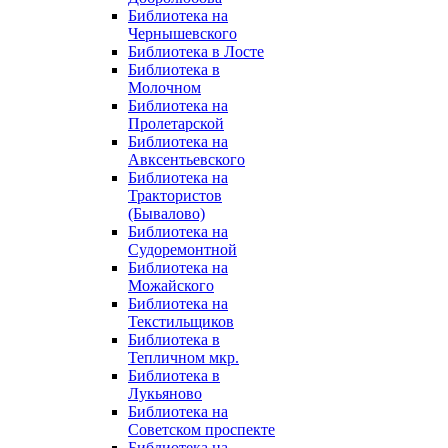
Библиотека на
Чернышевского
Библиотека в Лосте
Библиотека в
Молочном
Библиотека на
Пролетарской
Библиотека на
Авксентьевского
Библиотека на
Трактористов
(Бывалово)
Библиотека на
Судоремонтной
Библиотека на
Можайского
Библиотека на
Текстильщиков
Библиотека в
Тепличном мкр.
Библиотека в
Лукьяново
Библиотека на
Советском проспекте
Библиотека на