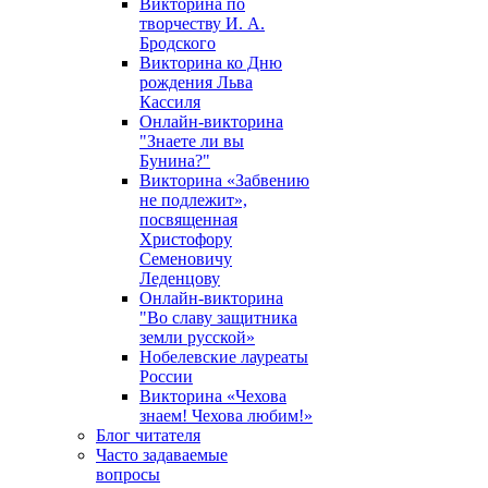
Викторина по
творчеству И. А.
Бродского
Викторина ко Дню
рождения Льва
Кассиля
Онлайн-викторина
"Знаете ли вы
Бунина?"
Викторина «Забвению
не подлежит»,
посвященная
Христофору
Семеновичу
Леденцову
Онлайн-викторина
"Во славу защитника
земли русской»
Нобелевские лауреаты
России
Викторина «Чехова
знаем! Чехова любим!»
Блог читателя
Часто задаваемые
вопросы