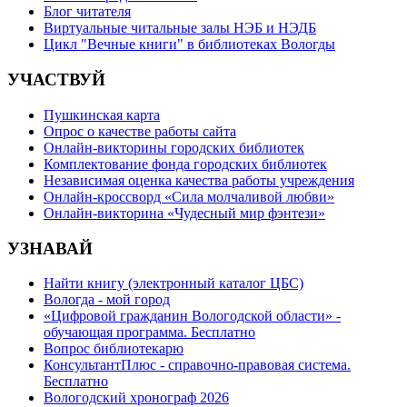
Блог читателя
Виртуальные читальные залы НЭБ и НЭДБ
Цикл "Вечные книги" в библиотеках Вологды
УЧАСТВУЙ
Пушкинская карта
Опрос о качестве работы сайта
Онлайн-викторины городских библиотек
Комплектование фонда городских библиотек
Независимая оценка качества работы учреждения
Онлайн-кроссворд «Сила молчаливой любви»
Онлайн-викторина «Чудесный мир фэнтези»
УЗНАВАЙ
Найти книгу (электронный каталог ЦБС)
Вологда - мой город
«Цифровой гражданин Вологодской области» -
обучающая программа. Бесплатно
Вопрос библиотекарю
КонсультантПлюс - справочно-правовая система.
Бесплатно
Вологодский хронограф 2026