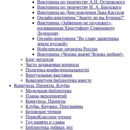
Викторина по творчеству А.Н. Островского
Викторина по творчеству И. А. Бродского
Викторина ко Дню рождения Льва Кассиля
Онлайн-викторина "Знаете ли вы Бунина?"
Викторина «Забвению не подлежит»,
посвященная Христофору Семеновичу
Леденцову
Онлайн-викторина "Во славу защитника
земли русской»
Нобелевские лауреаты России
Викторина «Чехова знаем! Чехова любим!»
Блог читателя
Часто задаваемые вопросы
Политика конфиденциальности
Виртуальные выставки
Комплектуем библиотеки вместе
Конкурсы. Проекты. Клубы
Модельная библиотека
Планы мероприятий
Конкурсы. Проекты
Клубы. Кружки. Программы
Беловские чтения
ПервоКлассное чтение
Год памяти и славы
Библиотека добрых дел