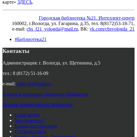
карте»
ЗДЕСЬ
.
Городская библиотека №21. Интеллект-центр
160002, г.Вологда, ул. Гагарина, д.35, тел. 8(8172)53-18-71,
e-mail:
cbs_f21_vologda@mail.ru
, ВК
:
vk.com/cbsvologda_21
#Библиотека21
Контакты
Администрация: г. Вологда, ул. Щетинина, д.5
тел.: 8 (8172) 51-16-09
e-mail:
adm-cbs@mail.ru
Адреса и контакты городских библиотек
Летний режим работы библиотек
Наше видео
Что почитать?
Новые поступления
Гостевая книга
Клубы. Кружки. Программы