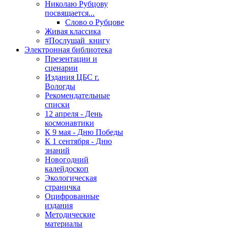
Николаю Рубцову
посвящается...
Слово о Рубцове
Живая классика
#Послушай_книгу
Электронная библиотека
Презентации и
сценарии
Издания ЦБС г.
Вологды
Рекомендательные
списки
12 апреля - День
космонавтики
К 9 мая - Дню Победы
К 1 сентября - Дню
знаний
Новогодний
калейдоскоп
Экологическая
страничка
Оцифрованные
издания
Методические
материалы