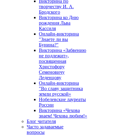
Викторина по
творчеству И. А.
Бродского
Викторина ко Дню
рождения Льва
Кассиля
Онлайн-викторина
"Знаете ли вы
Бунина?"
Викторина «Забвению
не подлежит»,
посвященная
Христофору
Семеновичу
Леденцову
Онлайн-викторина
"Во славу защитника
земли русской»
Нобелевские лауреаты
России
Викторина «Чехова
знаем! Чехова любим!»
Блог читателя
Часто задаваемые
вопросы