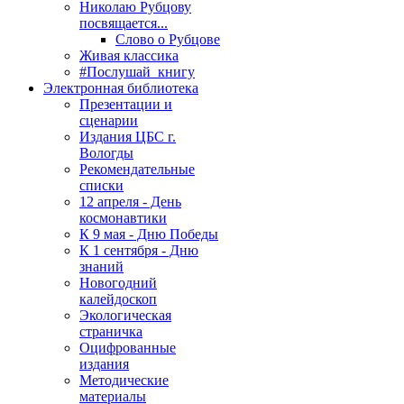
Николаю Рубцову
посвящается...
Слово о Рубцове
Живая классика
#Послушай_книгу
Электронная библиотека
Презентации и
сценарии
Издания ЦБС г.
Вологды
Рекомендательные
списки
12 апреля - День
космонавтики
К 9 мая - Дню Победы
К 1 сентября - Дню
знаний
Новогодний
калейдоскоп
Экологическая
страничка
Оцифрованные
издания
Методические
материалы