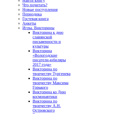
Найти книгу
Что почитать?
Новые поступления
Периодика
Гостевая книга
Анкеты
Игры. Викторины
Викторина к дню
славянской
письменности и
культуры
Викторина
«Вологодские
писатели-юбиляры
2017 года»
Викторина по
творчеству Тургенева
Викторина по
творчеству Максима
Горького
Викторина ко Дню
космонавтики
Викторина по
творчеству А.Н.
Островского