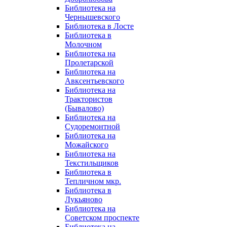
Библиотека на
Чернышевского
Библиотека в Лосте
Библиотека в
Молочном
Библиотека на
Пролетарской
Библиотека на
Авксентьевского
Библиотека на
Трактористов
(Бывалово)
Библиотека на
Судоремонтной
Библиотека на
Можайского
Библиотека на
Текстильщиков
Библиотека в
Тепличном мкр.
Библиотека в
Лукьяново
Библиотека на
Советском проспекте
Библиотека на