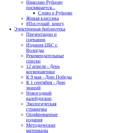
Николаю Рубцову
посвящается...
Слово о Рубцове
Живая классика
#Послушай_книгу
Электронная библиотека
Презентации и
сценарии
Издания ЦБС г.
Вологды
Рекомендательные
списки
12 апреля - День
космонавтики
К 9 мая - Дню Победы
К 1 сентября - Дню
знаний
Новогодний
калейдоскоп
Экологическая
страничка
Оцифрованные
издания
Методические
материалы