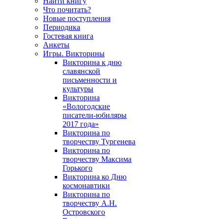
Найти книгу
Что почитать?
Новые поступления
Периодика
Гостевая книга
Анкеты
Игры. Викторины
Викторина к дню
славянской
письменности и
культуры
Викторина
«Вологодские
писатели-юбиляры
2017 года»
Викторина по
творчеству Тургенева
Викторина по
творчеству Максима
Горького
Викторина ко Дню
космонавтики
Викторина по
творчеству А.Н.
Островского