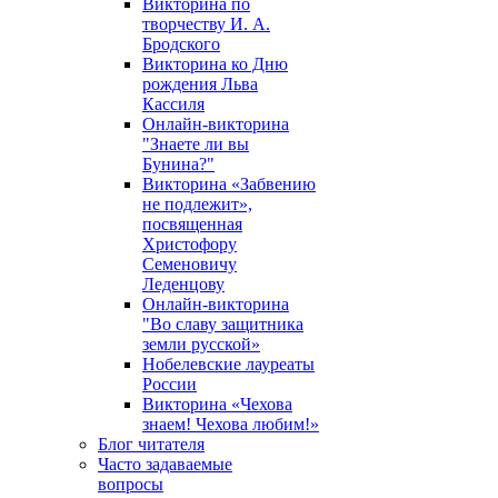
Викторина по
творчеству И. А.
Бродского
Викторина ко Дню
рождения Льва
Кассиля
Онлайн-викторина
"Знаете ли вы
Бунина?"
Викторина «Забвению
не подлежит»,
посвященная
Христофору
Семеновичу
Леденцову
Онлайн-викторина
"Во славу защитника
земли русской»
Нобелевские лауреаты
России
Викторина «Чехова
знаем! Чехова любим!»
Блог читателя
Часто задаваемые
вопросы