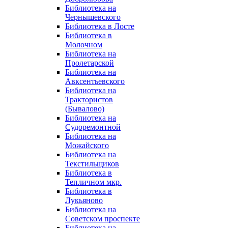
Библиотека на
Чернышевского
Библиотека в Лосте
Библиотека в
Молочном
Библиотека на
Пролетарской
Библиотека на
Авксентьевского
Библиотека на
Трактористов
(Бывалово)
Библиотека на
Судоремонтной
Библиотека на
Можайского
Библиотека на
Текстильщиков
Библиотека в
Тепличном мкр.
Библиотека в
Лукьяново
Библиотека на
Советском проспекте
Библиотека на