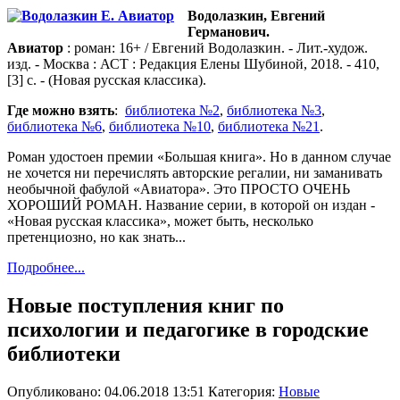
Водолазкин, Евгений
Германович.
Авиатор
: роман: 16+ / Евгений Водолазкин. - Лит.-худож.
изд. - Москва : АСТ : Редакция Елены Шубиной, 2018. - 410,
[3] с. - (Новая русская классика).
Где можно взять
:
библиотека №2
,
библиотека №3
,
библиотека №6
,
библиотека №10
,
библиотека №21
.
Роман удостоен премии «Большая книга». Но в данном случае
не хочется ни перечислять авторские регалии, ни заманивать
необычной фабулой «Авиатора». Это ПРОСТО ОЧЕНЬ
ХОРОШИЙ РОМАН. Название серии, в которой он издан -
«Новая русская классика», может быть, несколько
претенциозно, но как знать...
Подробнее...
Новые поступления книг по
психологии и педагогике в городские
библиотеки
Опубликовано: 04.06.2018 13:51
Категория:
Новые