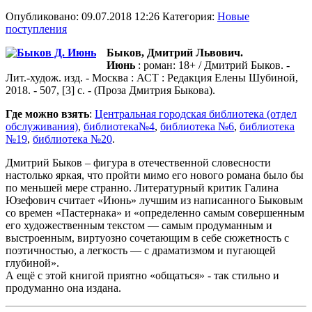
Опубликовано: 09.07.2018 12:26
Категория:
Новые
поступления
Быков, Дмитрий Львович.
Июнь
: роман: 18+ / Дмитрий Быков. -
Лит.-худож. изд. - Mосква : АСТ : Редакция Елены Шубиной,
2018. - 507, [3] с. - (Проза Дмитрия Быкова).
Где можно взять
:
Центральная городская библиотека (отдел
обслуживания)
,
библиотека№4
,
библиотека №6
,
библиотека
№19
,
библиотека №20
.
Дмитрий Быков – фигура в отечественной словесности
настолько яркая, что пройти мимо его нового романа было бы
по меньшей мере странно. Литературный критик Галина
Юзефович считает «Июнь» лучшим из написанного Быковым
со времен «Пастернака» и «определенно самым совершенным
его художественным текстом — самым продуманным и
выстроенным, виртуозно сочетающим в себе сюжетность с
поэтичностью, а легкость — с драматизмом и пугающей
глубиной».
А ещё с этой книгой приятно «общаться» - так стильно и
продуманно она издана.