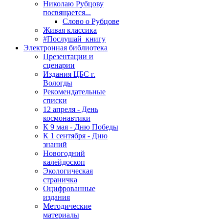
Николаю Рубцову
посвящается...
Слово о Рубцове
Живая классика
#Послушай_книгу
Электронная библиотека
Презентации и
сценарии
Издания ЦБС г.
Вологды
Рекомендательные
списки
12 апреля - День
космонавтики
К 9 мая - Дню Победы
К 1 сентября - Дню
знаний
Новогодний
калейдоскоп
Экологическая
страничка
Оцифрованные
издания
Методические
материалы