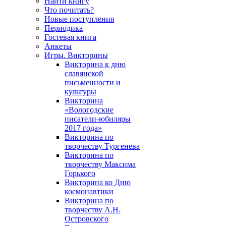
Найти книгу
Что почитать?
Новые поступления
Периодика
Гостевая книга
Анкеты
Игры. Викторины
Викторина к дню
славянской
письменности и
культуры
Викторина
«Вологодские
писатели-юбиляры
2017 года»
Викторина по
творчеству Тургенева
Викторина по
творчеству Максима
Горького
Викторина ко Дню
космонавтики
Викторина по
творчеству А.Н.
Островского