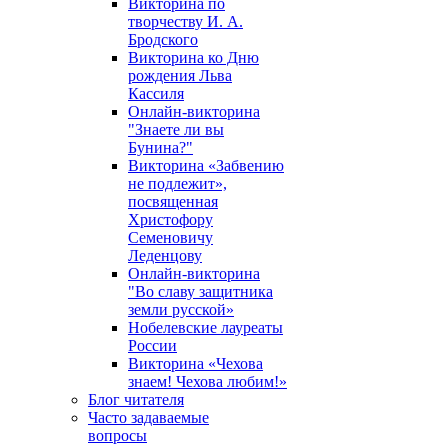
Викторина по
творчеству И. А.
Бродского
Викторина ко Дню
рождения Льва
Кассиля
Онлайн-викторина
"Знаете ли вы
Бунина?"
Викторина «Забвению
не подлежит»,
посвященная
Христофору
Семеновичу
Леденцову
Онлайн-викторина
"Во славу защитника
земли русской»
Нобелевские лауреаты
России
Викторина «Чехова
знаем! Чехова любим!»
Блог читателя
Часто задаваемые
вопросы