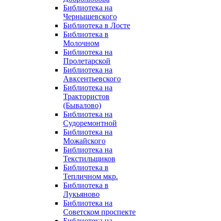
Библиотека на
Чернышевского
Библиотека в Лосте
Библиотека в
Молочном
Библиотека на
Пролетарской
Библиотека на
Авксентьевского
Библиотека на
Трактористов
(Бывалово)
Библиотека на
Судоремонтной
Библиотека на
Можайского
Библиотека на
Текстильщиков
Библиотека в
Тепличном мкр.
Библиотека в
Лукьяново
Библиотека на
Советском проспекте
Библиотека на