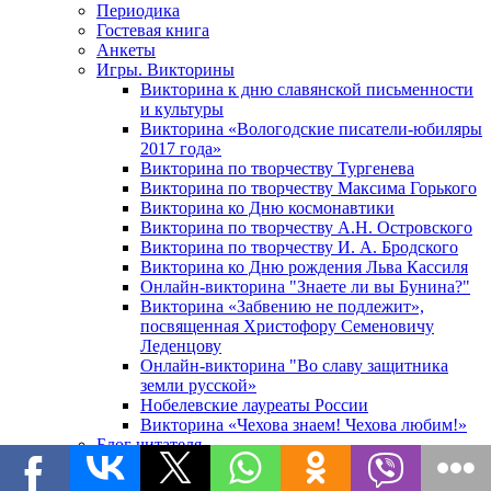
Периодика
Гостевая книга
Анкеты
Игры. Викторины
Викторина к дню славянской письменности
и культуры
Викторина «Вологодские писатели-юбиляры
2017 года»
Викторина по творчеству Тургенева
Викторина по творчеству Максима Горького
Викторина ко Дню космонавтики
Викторина по творчеству А.Н. Островского
Викторина по творчеству И. А. Бродского
Викторина ко Дню рождения Льва Кассиля
Онлайн-викторина "Знаете ли вы Бунина?"
Викторина «Забвению не подлежит»,
посвященная Христофору Семеновичу
Леденцову
Онлайн-викторина "Во славу защитника
земли русской»
Нобелевские лауреаты России
Викторина «Чехова знаем! Чехова любим!»
Блог читателя
Часто задаваемые вопросы
Политика конфиденциальности