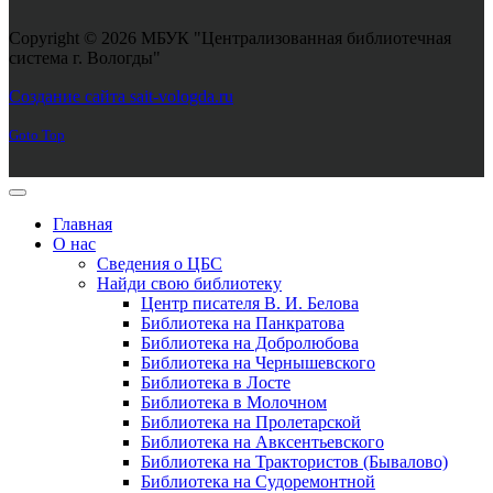
Copyright © 2026 МБУК "Централизованная библиотечная
система г. Вологды"
Joomla! 3 Templates
Создание сайта sait-vologda.ru
Goto Top
Главная
О нас
Сведения о ЦБС
Найди свою библиотеку
Центр писателя В. И. Белова
Библиотека на Панкратова
Библиотека на Добролюбова
Библиотека на Чернышевского
Библиотека в Лосте
Библиотека в Молочном
Библиотека на Пролетарской
Библиотека на Авксентьевского
Библиотека на Трактористов (Бывалово)
Библиотека на Судоремонтной