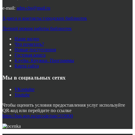
e-mail:
adm-cbs@mail.ru
Адреса и контакты городских библиотек
Летний режим работы библиотек
Наше видео
Что почитать?
Новые поступления
Гостевая книга
Клубы. Кружки. Программы
Карта сайта
Мы в социальных сетях
VKontakte
Youtube
Чтобы оценить условия предоставления услуг используйте
QR-код или перейдите по ссылке
https://bus.gov.ru/qrcode/rate/319900