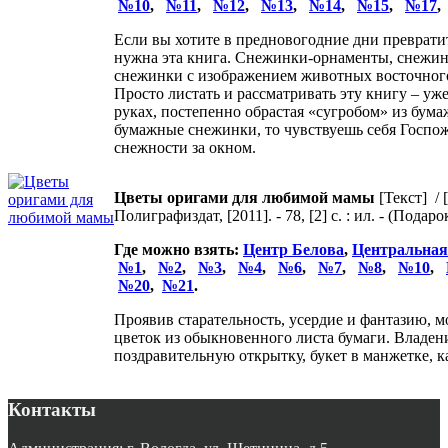
№10
,
№11
,
№12
,
№13
,
№14
,
№15
,
№17
Если вы хотите в предновогодние дни преврати
нужна эта книга. Снежинки-орнаменты, снежин
снежинки с изображением животных восточного 
Просто листать и рассматривать эту книгу – уж
руках, постепенно обрастая «сугробом» из бума
бумажные снежинки, то чувствуешь себя Госпо
снежности за окном.
Цветы оригами для любимой мамы
[Текст] / 
Полиграфиздат, [2011]. - 78, [2] с. : ил. - (Под
Где можно взять:
Центр Белова
,
Центральная
№1
,
№2
,
№3
,
№4
,
№6
,
№7
,
№8
,
№10
,
№20
,
№21
.
Проявив старательность, усердие и фантазию,
цветок из обыкновенного листа бумаги. Владен
поздравительную открытку, букет в манжетке,
Контакты