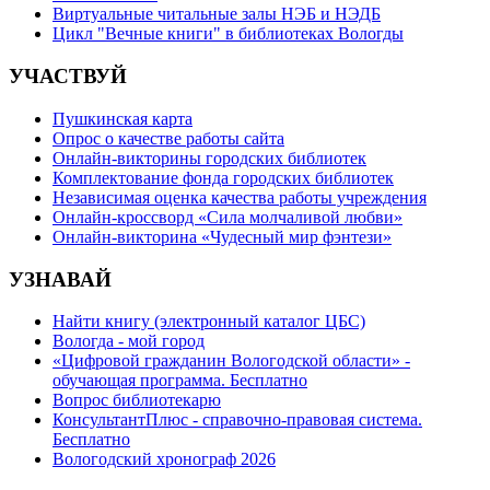
Виртуальные читальные залы НЭБ и НЭДБ
Цикл "Вечные книги" в библиотеках Вологды
УЧАСТВУЙ
Пушкинская карта
Опрос о качестве работы сайта
Онлайн-викторины городских библиотек
Комплектование фонда городских библиотек
Независимая оценка качества работы учреждения
Онлайн-кроссворд «Сила молчаливой любви»
Онлайн-викторина «Чудесный мир фэнтези»
УЗНАВАЙ
Найти книгу (электронный каталог ЦБС)
Вологда - мой город
«Цифровой гражданин Вологодской области» -
обучающая программа. Бесплатно
Вопрос библиотекарю
КонсультантПлюс - справочно-правовая система.
Бесплатно
Вологодский хронограф 2026