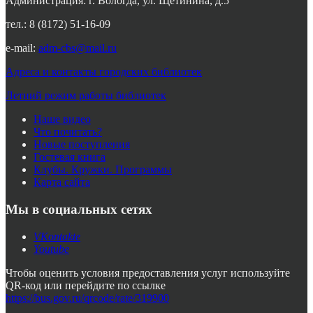
Администрация: г. Вологда, ул. Щетинина, д.5
тел.: 8 (8172) 51-16-09
e-mail:
adm-cbs@mail.ru
Адреса и контакты городских библиотек
Летний режим работы библиотек
Наше видео
Что почитать?
Новые поступления
Гостевая книга
Клубы. Кружки. Программы
Карта сайта
Мы в социальных сетях
VKontakte
Youtube
Чтобы оценить условия предоставления услуг используйте
QR-код или перейдите по ссылке
https://bus.gov.ru/qrcode/rate/319900