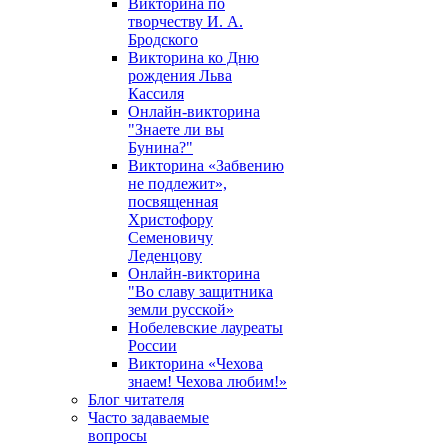
Викторина по
творчеству И. А.
Бродского
Викторина ко Дню
рождения Льва
Кассиля
Онлайн-викторина
"Знаете ли вы
Бунина?"
Викторина «Забвению
не подлежит»,
посвященная
Христофору
Семеновичу
Леденцову
Онлайн-викторина
"Во славу защитника
земли русской»
Нобелевские лауреаты
России
Викторина «Чехова
знаем! Чехова любим!»
Блог читателя
Часто задаваемые
вопросы