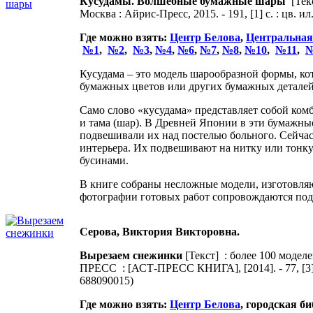
Кусудамы. Волшебные бумажные шары
[Текс
Москва : Айрис-Пресс, 2015. - 191, [1] с. : цв. и
Где можно взять:
Центр Белова
,
Центральная
№1
,
№2
,
№3
,
№4
,
№6
,
№7
,
№8
,
№10
,
№11
,
№
Кусудама – это модель шарообразной формы, ко
бумажных цветов или других бумажных деталей
Само слово «кусудама» представляет собой комб
и тама (шар). В Древней Японии в эти бумажны
подвешивали их над постелью больного. Сейча
интерьера. Их подвешивают на нитку или тонк
бусинами.
В книге собраны несложные модели, изготовля
фотографии готовых работ сопровождаются по
Серова, Виктория Викторовна.
Вырезаем снежинки
[Текст] : более 100 моделе
ПРЕСС : [АСТ-ПРЕСС КНИГА], [2014]. - 77, [3] с
688090015)
Где можно взять:
Центр Белова
, городская б