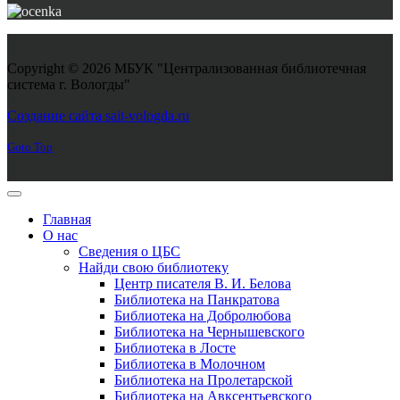
Copyright © 2026 МБУК "Централизованная библиотечная
система г. Вологды"
Joomla! 3 Templates
Создание сайта sait-vologda.ru
Goto Top
Главная
О нас
Сведения о ЦБС
Найди свою библиотеку
Центр писателя В. И. Белова
Библиотека на Панкратова
Библиотека на Добролюбова
Библиотека на Чернышевского
Библиотека в Лосте
Библиотека в Молочном
Библиотека на Пролетарской
Библиотека на Авксентьевского