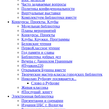
Часто задаваемые вопросы
Политика конфиденциальности
Виртуальные выставки
Комплектуем библиотеки вместе
Конкурсы. Проекты. Клубы
Модельная библиотека
Планы мероприятий
Конкурсы. Проекты
Клубы. Кружки. Программы
Беловские чтения
ПервоКлассное чтение
Год памяти и славы
Библиотека добрых дел
Вечера с Даниилом Граниным
#Пушкин220
Открываем Бунина вместе
Творческие мастер-классы городских библиотек
Николаю Рубцову посвящается...
Слово о Рубцове
Живая классика
#Послушай_книгу
Электронная библиотека
Презентации и сценарии
Издания ЦБС г. Вологды