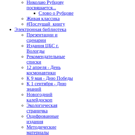
Николаю Рубцову
посвящается...
Слово о Рубцове
Живая классика
#Послушай_книгу
Электронная библиотека
Презентации и
сценарии
Издания ЦБС г.
Вологды
Рекомендательные
списки
12 апреля - День
космонавтики
К 9 мая - Дню Победы
К 1 сентября - Дню
знаний
Новогодний
калейдоскоп
Экологическая
страничка
Оцифрованные
издания
Методические
материалы