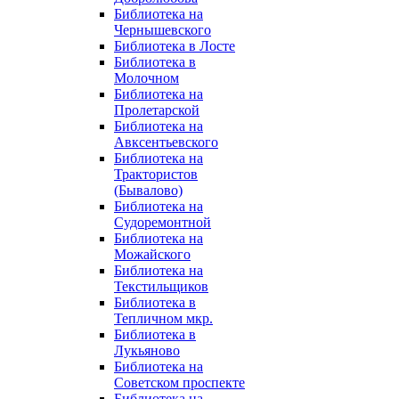
Библиотека на
Чернышевского
Библиотека в Лосте
Библиотека в
Молочном
Библиотека на
Пролетарской
Библиотека на
Авксентьевского
Библиотека на
Трактористов
(Бывалово)
Библиотека на
Судоремонтной
Библиотека на
Можайского
Библиотека на
Текстильщиков
Библиотека в
Тепличном мкр.
Библиотека в
Лукьяново
Библиотека на
Советском проспекте
Библиотека на