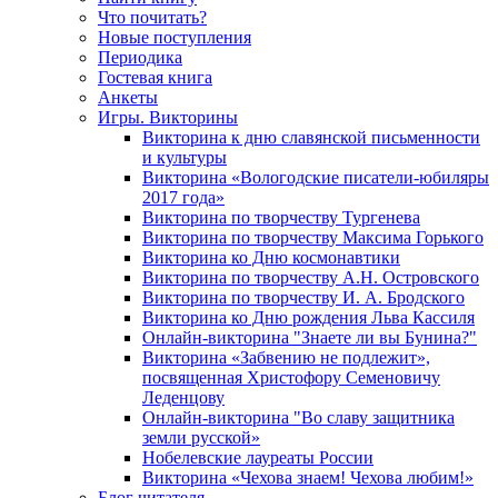
Что почитать?
Новые поступления
Периодика
Гостевая книга
Анкеты
Игры. Викторины
Викторина к дню славянской письменности
и культуры
Викторина «Вологодские писатели-юбиляры
2017 года»
Викторина по творчеству Тургенева
Викторина по творчеству Максима Горького
Викторина ко Дню космонавтики
Викторина по творчеству А.Н. Островского
Викторина по творчеству И. А. Бродского
Викторина ко Дню рождения Льва Кассиля
Онлайн-викторина "Знаете ли вы Бунина?"
Викторина «Забвению не подлежит»,
посвященная Христофору Семеновичу
Леденцову
Онлайн-викторина "Во славу защитника
земли русской»
Нобелевские лауреаты России
Викторина «Чехова знаем! Чехова любим!»
Блог читателя