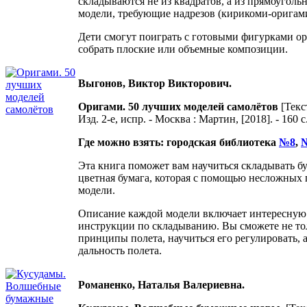
складываются не из квадратов, а из прямоуголь
модели, требующие надрезов (кирикоми-оригами
Дети смогут поиграть с готовыми фигурками о
собрать плоские или объемные композиции.
Выгонов, Виктор Викторович.
Оригами. 50 лучших моделей самолётов
[Текс
Изд. 2-е, испр. - Москва : Мартин, [2018]. - 160 
Где можно взять: городская библиотека
№8
,
Эта книга поможет вам научиться складывать бу
цветная бумага, которая с помощью несложных
модели.
Описание каждой модели включает интересную
инструкции по складыванию. Вы сможете не тол
принципы полета, научиться его регулировать, 
дальность полета.
Романенко, Наталья Валериевна.