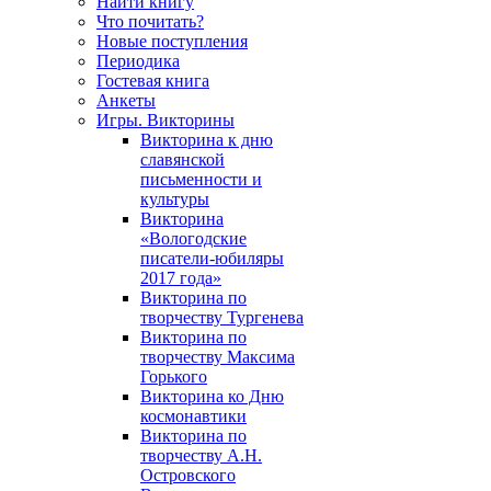
Найти книгу
Что почитать?
Новые поступления
Периодика
Гостевая книга
Анкеты
Игры. Викторины
Викторина к дню
славянской
письменности и
культуры
Викторина
«Вологодские
писатели-юбиляры
2017 года»
Викторина по
творчеству Тургенева
Викторина по
творчеству Максима
Горького
Викторина ко Дню
космонавтики
Викторина по
творчеству А.Н.
Островского