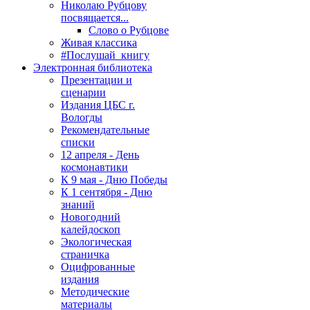
Николаю Рубцову
посвящается...
Слово о Рубцове
Живая классика
#Послушай_книгу
Электронная библиотека
Презентации и
сценарии
Издания ЦБС г.
Вологды
Рекомендательные
списки
12 апреля - День
космонавтики
К 9 мая - Дню Победы
К 1 сентября - Дню
знаний
Новогодний
калейдоскоп
Экологическая
страничка
Оцифрованные
издания
Методические
материалы