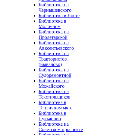
Библиотека на
Чернышевского
Библиотека в Лосте
Библиотека в
Молочном
Библиотека на
Пролетарской
Библиотека на
Авксентьевского
Библиотека на
Трактористов
(Бывалово)
Библиотека на
Судоремонтной
Библиотека на
Можайского
Библиотека на
Текстильщиков
Библиотека в
Тепличном мкр.
Библиотека в
Лукьяново
Библиотека на
Советском проспекте
Библиотека на