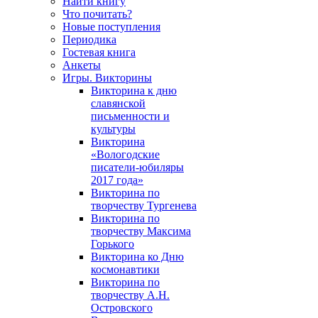
Найти книгу
Что почитать?
Новые поступления
Периодика
Гостевая книга
Анкеты
Игры. Викторины
Викторина к дню
славянской
письменности и
культуры
Викторина
«Вологодские
писатели-юбиляры
2017 года»
Викторина по
творчеству Тургенева
Викторина по
творчеству Максима
Горького
Викторина ко Дню
космонавтики
Викторина по
творчеству А.Н.
Островского