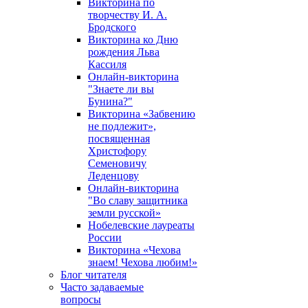
Викторина по
творчеству И. А.
Бродского
Викторина ко Дню
рождения Льва
Кассиля
Онлайн-викторина
"Знаете ли вы
Бунина?"
Викторина «Забвению
не подлежит»,
посвященная
Христофору
Семеновичу
Леденцову
Онлайн-викторина
"Во славу защитника
земли русской»
Нобелевские лауреаты
России
Викторина «Чехова
знаем! Чехова любим!»
Блог читателя
Часто задаваемые
вопросы