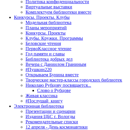
Политика конфиденциальности
Виртуальные выставки
Комплектуем библиотеки вместе
Конкурсы. Проекты. Клубы
Модельная библиотека
Планы мероприятий
Конкурсы. Проекты
Клубы. Кружки. Программы
Беловские чтения
ПервоКлассное чтение
Год памяти и славы
Библиотека добрых дел
Вечера с Даниилом Граниным
#Пушкин220
Открываем Бунина вместе
Творческие мастер-классы городских библиотек
Николаю Рубцову посвящается...
Слово о Рубцове
Живая классика
#Послушай_книгу
Электронная библиотека
Презентации и сценарии
Издания ЦБС г. Вологды
Рекомендательные списки
12 апреля - День космонавтики