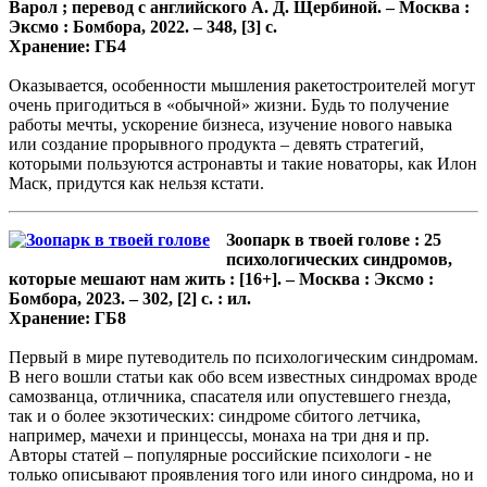
Варол ; перевод с английского А. Д. Щербиной. – Москва :
Эксмо : Бомбора, 2022. – 348, [3] с.
Хранение: ГБ4
Оказывается, особенности мышления ракетостроителей могут
очень пригодиться в «обычной» жизни. Будь то получение
работы мечты, ускорение бизнеса, изучение нового навыка
или создание прорывного продукта – девять стратегий,
которыми пользуются астронавты и такие новаторы, как Илон
Маск, придутся как нельзя кстати.
Зоопарк в твоей голове : 25
психологических синдромов,
которые мешают нам жить : [16+]. – Москва : Эксмо :
Бомбора, 2023. – 302, [2] с. : ил.
Хранение: ГБ8
Первый в мире путеводитель по психологическим синдромам.
В него вошли статьи как обо всем известных синдромах вроде
самозванца, отличника, спасателя или опустевшего гнезда,
так и о более экзотических: синдроме сбитого летчика,
например, мачехи и принцессы, монаха на три дня и пр.
Авторы статей – популярные российские психологи - не
только описывают проявления того или иного синдрома, но и