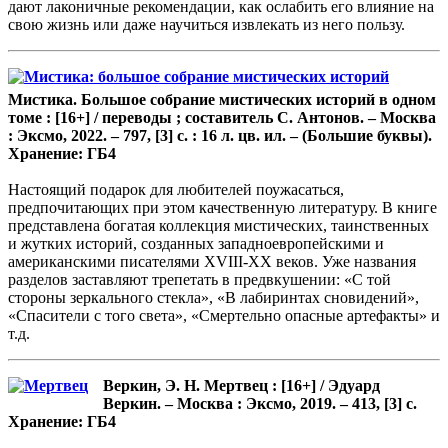
дают лаконичные рекомендации, как ослабить его влияние на
свою жизнь или даже научиться извлекать из него пользу.
Мистика. Большое собрание мистических историй в одном
томе : [16+] / переводы ; составитель С. Антонов. – Москва
: Эксмо, 2022. – 797, [3] с. : 16 л. цв. ил. – (Большие буквы).
Хранение: ГБ4
Настоящий подарок для любителей поужасаться,
предпочитающих при этом качественную литературу. В книге
представлена богатая коллекция мистических, таинственных
и жутких историй, созданных западноевропейскими и
американскими писателями XVIII-XX веков. Уже названия
разделов заставляют трепетать в предвкушении: «С той
стороны зеркального стекла», «В лабиринтах сновидений»,
«Спасители с того света», «Смертельно опасные артефакты» и
т.д.
Веркин, Э. Н. Мертвец : [16+] / Эдуард
Веркин. – Москва : Эксмо, 2019. – 413, [3] с.
Хранение: ГБ4