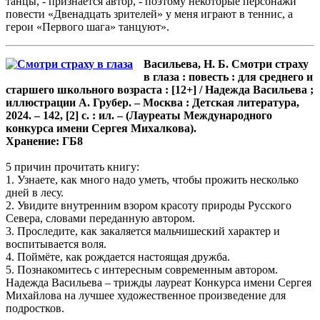
танцы, - признаётся автор, - поэтому некоторые персонажи
повести «Двенадцать зрителей» у меня играют в теннис, а
герои «Первого шага» танцуют».
Васильева, Н. Б. Смотри страху
в глаза : повесть : для среднего и
старшего школьного возраста : [12+] / Надежда Васильева ;
иллюстрации А. Грубер. – Москва : Детская литература,
2024. – 142, [2] с. : ил. – (Лауреаты Международного
конкурса имени Сергея Михалкова).
Хранение: ГБ8
5 причин прочитать книгу:
1. Узнаете, как много надо уметь, чтобы прожить несколько
дней в лесу.
2. Увидите внутренним взором красоту природы Русского
Севера, словами переданную автором.
3. Проследите, как закаляется мальчишеский характер и
воспитывается воля.
4. Поймёте, как рождается настоящая дружба.
5. Познакомитесь с интересным современным автором.
Надежда Васильева – трижды лауреат Конкурса имени Сергея
Михайлова на лучшее художественное произведение для
подростков.