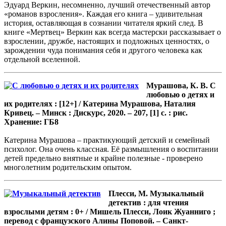
Эдуард Веркин, несомненно, лучший отечественный автор
«романов взросления». Каждая его книга – удивительная
история, оставляющая в сознании читателя яркий след. В
книге «Мертвец» Веркин как всегда мастерски рассказывает о
взрослении, дружбе, настоящих и подложных ценностях, о
зарождении чуда понимания себя и другого человека как
отдельной вселенной.
Мурашова, К. В. С
любовью о детях и
их родителях : [12+] / Катерина Мурашова, Наталия
Кривец. – Минск : Дискурс, 2020. – 207, [1] с. : рис.
Хранение: ГБ8
Катерина Мурашова – практикующий детский и семейный
психолог. Она очень классная. Её размышления о воспитании
детей предельно внятные и крайне полезные - проверено
многолетним родительским опытом.
Плесси, М. Музыкальный
детектив : для чтения
взрослыми детям : 0+ / Мишель Плесси, Лоик Жуанниго ;
перевод с французского Алины Поповой. – Санкт-