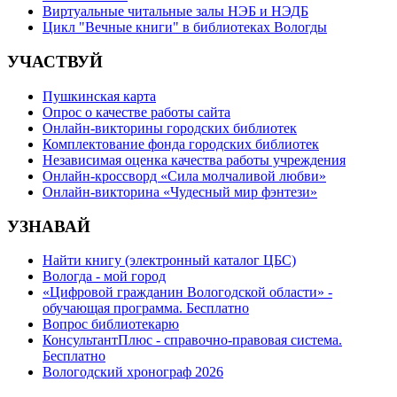
Виртуальные читальные залы НЭБ и НЭДБ
Цикл "Вечные книги" в библиотеках Вологды
УЧАСТВУЙ
Пушкинская карта
Опрос о качестве работы сайта
Онлайн-викторины городских библиотек
Комплектование фонда городских библиотек
Независимая оценка качества работы учреждения
Онлайн-кроссворд «Сила молчаливой любви»
Онлайн-викторина «Чудесный мир фэнтези»
УЗНАВАЙ
Найти книгу (электронный каталог ЦБС)
Вологда - мой город
«Цифровой гражданин Вологодской области» -
обучающая программа. Бесплатно
Вопрос библиотекарю
КонсультантПлюс - справочно-правовая система.
Бесплатно
Вологодский хронограф 2026