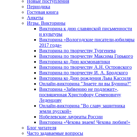
Новые поступления
Периодика
Гостевая книга
Анкеты
Игры. Викторины
Викторина к дню славянской письменности
и культуры
Викторина «Вологодские писатели-юбиляры
2017 года»
Викторина по творчеству Тургенева
Викторина по творчеству Максима Горького
Викторина ко Дню космонавтики
Викторина по творчеству А.Н. Островского
Викторина по творчеству И. А. Бродского
Викторина ко Дню рождения Льва Кассиля
Онлайн-викторина "Знаете ли вы Бунина?"
Викторина «Забвению не подлежит»,
посвященная Христофору Семеновичу
Леденцову
Онлайн-викторина "Во славу защитника
земли русской»
Нобелевские лауреаты России
Викторина «Чехова знаем! Чехова любим!»
Блог читателя
Часто задаваемые вопросы