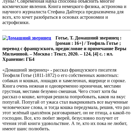
Луны? Современная наука способна объяснить многие
космические явления. Книга немецкого физика, астронома и
научного журналиста Стефана Дайтерса предназначена для
всех, кто хочет разобраться в основах астрономии и
астрофизики.
Готье, Т. Домашний зверинец :
[роман : 16+] / Теофиль Готье ;
перевод с французского, предисловие и примечание Веры
Мильчиной. – Москва : Текст, 2020. – 124, [4] с. : ил.
Хранение: ГБ4
«Домашний зверинец» - рассказ французского писателя
Теофиля Готье (1811-1872) о его собственных животных:
собаках и кошках, лошадях и хамелеонах, ящерице и сороке.
Книга очень нежная и одновременно ироничная, местами
грустная, местами безумно смешная. Чего стоит хотя бы
рассказ о кошке, которая решила попробовать, каков на вкус
попугай. Попугай от ужаса стал выкрикивать все выученные
человеческие слова, и тогда кошка передумала, решив, что раз
этот зелёный цыплёнок разговаривает, он не птица, а какой-то
господин. Все, кто любит зверей, безусловно получит от
чтения этой книги удовольствие. А те, кто их пока не любит,
имеют шанс полюбить.