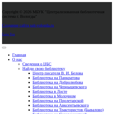
Copyright © 2026 МБУК "Централизованная библиотечная
система г. Вологды"
Joomla! 3 Templates
Создание сайта sait-vologda.ru
Goto Top
Главная
О нас
Сведения о ЦБС
Найди свою библиотеку
Центр писателя В. И. Белова
Библиотека на Панкратова
Библиотека на Добролюбова
Библиотека на Чернышевского
Библиотека в Лосте
Библиотека в Молочном
Библиотека на Пролетарской
Библиотека на Авксентьевского
Библиотека на Трактористов (Бывалово)