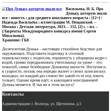
Васильева, Н. Б. Про
Дуньку, которую знали
все : повесть : для среднего школьного возраста : [12+] /
Надежда Васильева ; иллюстрации М. Пещанской. –
Москва : Детская литература, 2023. – 152, [2] с. : ил. –
(Лауреаты Международного конкурса имени Сергея
Михалкова).
Хранение: ГБ8
Десятилетняя Дунька – настоящее стихийное бедствие для
окружающих. Подставить подножку в столовой
первокласснику с подносом, опрокинуть у уборщицы ведро с
водой, громко передразнивать учительницу на уроке – это,
пожалуй, самые безобидные Дунькины шалости. Неглупая и,
в сущности, незлая, она нередко жалеет о своих хулиганских
выходках, но каждый раз словно бес какой-то её под локоть
толкает. Однако время идёт, и кажущаяся неисправимой
Дунька меняется. И чья же в этом заслуга?
Контакты
Администрация: г. Вологда, ул. Щетинина, д.5