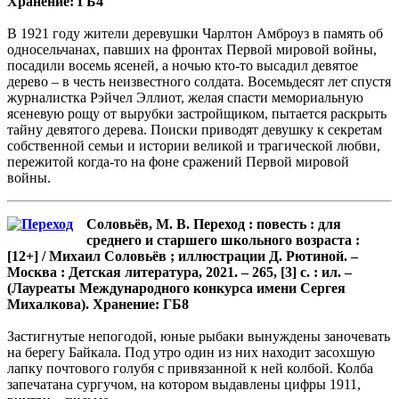
Хранение: ГБ4
В 1921 году жители деревушки Чарлтон Амброуз в память об
односельчанах, павших на фронтах Первой мировой войны,
посадили восемь ясеней, а ночью кто-то высадил девятое
дерево – в честь неизвестного солдата. Восемьдесят лет спустя
журналистка Рэйчел Эллиот, желая спасти мемориальную
ясеневую рощу от вырубки застройщиком, пытается раскрыть
тайну девятого дерева. Поиски приводят девушку к секретам
собственной семьи и истории великой и трагической любви,
пережитой когда-то на фоне сражений Первой мировой
войны.
Соловьёв, М. В. Переход : повесть : для
среднего и старшего школьного возраста :
[12+] / Михаил Соловьёв ; иллюстрации Д. Рютиной. –
Москва : Детская литература, 2021. – 265, [3] с. : ил. –
(Лауреаты Международного конкурса имени Сергея
Михалкова). Хранение: ГБ8
Застигнутые непогодой, юные рыбаки вынуждены заночевать
на берегу Байкала. Под утро один из них находит засохшую
лапку почтового голубя с привязанной к ней колбой. Колба
запечатана сургучом, на котором выдавлены цифры 1911,