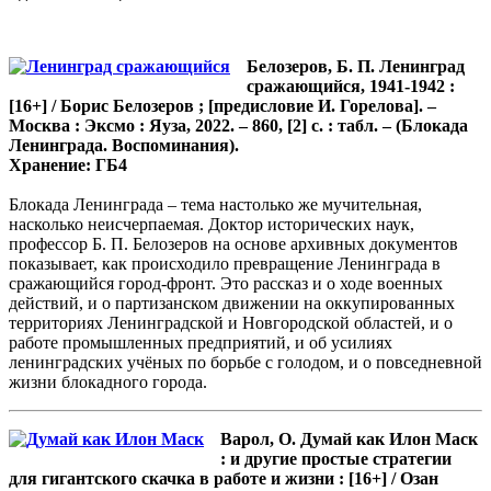
Белозеров, Б. П. Ленинград
сражающийся, 1941-1942 :
[16+] / Борис Белозеров ; [предисловие И. Горелова]. –
Москва : Эксмо : Яуза, 2022. – 860, [2] с. : табл. – (Блокада
Ленинграда. Воспоминания).
Хранение: ГБ4
Блокада Ленинграда – тема настолько же мучительная,
насколько неисчерпаемая. Доктор исторических наук,
профессор Б. П. Белозеров на основе архивных документов
показывает, как происходило превращение Ленинграда в
сражающийся город-фронт. Это рассказ и о ходе военных
действий, и о партизанском движении на оккупированных
территориях Ленинградской и Новгородской областей, и о
работе промышленных предприятий, и об усилиях
ленинградских учёных по борьбе с голодом, и о повседневной
жизни блокадного города.
Варол, О. Думай как Илон Маск
: и другие простые стратегии
для гигантского скачка в работе и жизни : [16+] / Озан