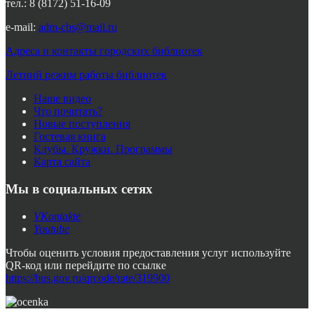
тел.: 8 (8172) 51-16-09
e-mail:
adm-cbs@mail.ru
Адреса и контакты городских библиотек
Летний режим работы библиотек
Наше видео
Что почитать?
Новые поступления
Гостевая книга
Клубы. Кружки. Программы
Карта сайта
Мы в социальных сетях
VKontakte
Youtube
Чтобы оценить условия предоставления услуг используйте
QR-код или перейдите по ссылке
https://bus.gov.ru/qrcode/rate/319900