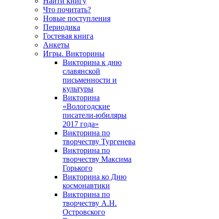
Найти книгу
Что почитать?
Новые поступления
Периодика
Гостевая книга
Анкеты
Игры. Викторины
Викторина к дню
славянской
письменности и
культуры
Викторина
«Вологодские
писатели-юбиляры
2017 года»
Викторина по
творчеству Тургенева
Викторина по
творчеству Максима
Горького
Викторина ко Дню
космонавтики
Викторина по
творчеству А.Н.
Островского