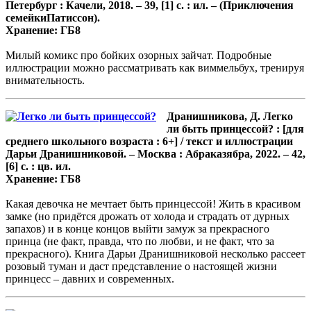
Петербург : Качели, 2018. – 39, [1] с. : ил. – (Приключения
семейкиПатиссон).
Хранение: ГБ8
Милый комикс про бойких озорных зайчат. Подробные
иллюстрации можно рассматривать как виммельбух, тренируя
внимательность.
Дранишникова, Д. Легко
ли быть принцессой? : [для
среднего школьного возраста : 6+] / текст и иллюстрации
Дарьи Дранишниковой. – Москва : Абраказябра, 2022. – 42,
[6] с. : цв. ил.
Хранение: ГБ8
Какая девочка не мечтает быть принцессой! Жить в красивом
замке (но придётся дрожать от холода и страдать от дурных
запахов) и в конце концов выйти замуж за прекрасного
принца (не факт, правда, что по любви, и не факт, что за
прекрасного). Книга Дарьи Дранишниковой несколько рассеет
розовый туман и даст представление о настоящей жизни
принцесс – давних и современных.