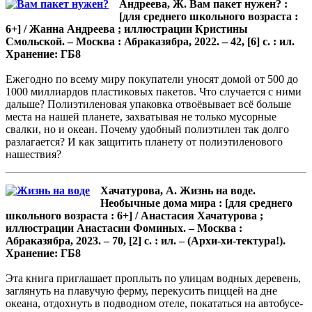
Андреева, Ж. Вам пакет нужен? :
[для среднего школьного возраста :
6+] / Жанна Андреева ; иллюстрации Кристины
Смольской. – Москва : Абраказябра, 2022. – 42, [6] с. : ил.
Хранение: ГБ8
Ежегодно по всему миру покупатели уносят домой от 500 до
1000 миллиардов пластиковых пакетов. Что случается с ними
дальше? Полиэтиленовая упаковка отвоёвывает всё больше
места на нашей планете, захватывая не только мусорные
свалки, но и океан. Почему удобный полиэтилен так долго
разлагается? И как защитить планету от полиэтиленового
нашествия?
Хачатурова, А. Жизнь на воде.
Необычные дома мира : [для среднего
школьного возраста : 6+] / Анастасия Хачатурова ;
иллюстрации Анастасии Фоминых. – Москва :
Абраказябра, 2023. – 70, [2] с. : ил. – (Архи-хи-тектура!).
Хранение: ГБ8
Эта книга приглашает проплыть по улицам водных деревень,
заглянуть на плавучую ферму, перекусить пиццей на дне
океана, отдохнуть в подводном отеле, покататься на автобусе-