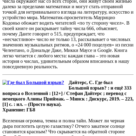
Числа окружают нас со всех сторон, они живут своей жизнью
далеко за пределами математики и могут стать отправной
точкой для нетривиального взгляда на литературу, искусство и
устройство мира. Математик-просветитель Маурицио
Кодоньо обожает водить читателей «по ту сторону чисел». В
своей книге он раскрывает тайну числа 666, объясняет,
почему Данте говорит о 515, предупреждает, что
«несчастливое» число не только 13, рассказывает о числовых
значениях музыкальных ритмов, о «24 000 поцелуев» из песни
Челентано, о Дональде Даке, Микки Маусе и Google. Книга
легко читается с любого места: каждая глава – это новая
история о числах, удивительным образом вписанных в нашу
повседневную реальность.
Дайтерс, С. Где был
Большой взрыв? : и ещё 333
вопроса о Вселенной : [12+] / Стефан Дайтерс ; перевод с
немецкого Алины Приймак. – Минск : Дискурс, 2019. – 223,
[1] с. : ил. – (Просто наука).
Хранение: ГБ8
Вселенная огромна, темна и полна тайн. Может ли черная
дыра поглотить целую галактику? Отчего закатное солнце
становится красным? Что скрывается на обратной стороне