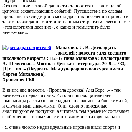
внутри – письмо.
Это послание вековой давности становится началом целой
цепочки захватывающих событий. Путешествие по следам
пропавшей экспедиции в места древних поселений привело к
таким неожиданным и таинственным открытиям, связанным с
«технологиями древних», о каких и помыслить было
невозможно...
Манахова, И. В. Двенадцать
зрителей : повести : для среднего
школьного возраста : [12+] / Инна Манахова ; иллюстрации
А. Шевченко. – Москва : Детская литература, 2019. – 233,
[3] с. : ил. – (Лауреаты Международного конкурса имени
Сергея Михалкова).
Хранение: ГБ8
В книге две повести. «Пропала девочка! Аня Берс...» - так
начинается первая из них. История пятнадцатилетней
школьницы рассказана двенадцатью людьми – и близкими ей,
и случайными знакомыми. Они, словно присяжные,
анализируют её поступки, а читатель тем временем составляет
своё мнение – в том числе и о каждом из этих двенадцати.
«Я очень люблю индивидуальные игровые виды спорта и