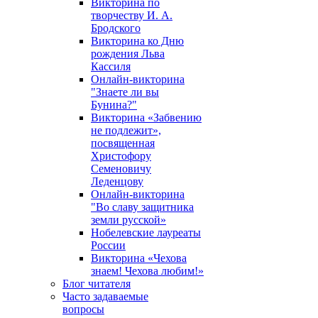
Викторина по
творчеству И. А.
Бродского
Викторина ко Дню
рождения Льва
Кассиля
Онлайн-викторина
"Знаете ли вы
Бунина?"
Викторина «Забвению
не подлежит»,
посвященная
Христофору
Семеновичу
Леденцову
Онлайн-викторина
"Во славу защитника
земли русской»
Нобелевские лауреаты
России
Викторина «Чехова
знаем! Чехова любим!»
Блог читателя
Часто задаваемые
вопросы