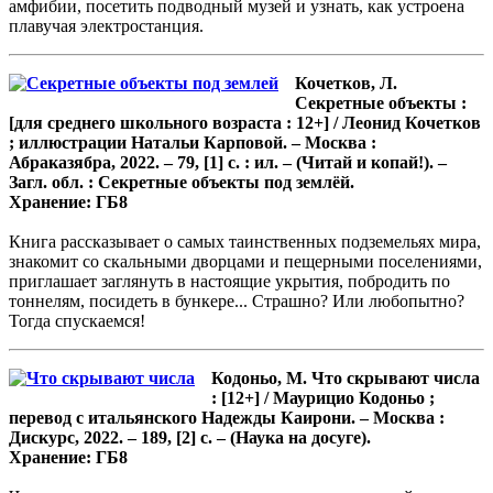
амфибии, посетить подводный музей и узнать, как устроена
плавучая электростанция.
Кочетков, Л.
Секретные объекты :
[для среднего школьного возраста : 12+] / Леонид Кочетков
; иллюстрации Натальи Карповой. – Москва :
Абраказябра, 2022. – 79, [1] с. : ил. – (Читай и копай!). –
Загл. обл. : Секретные объекты под землёй.
Хранение: ГБ8
Книга рассказывает о самых таинственных подземельях мира,
знакомит со скальными дворцами и пещерными поселениями,
приглашает заглянуть в настоящие укрытия, побродить по
тоннелям, посидеть в бункере... Страшно? Или любопытно?
Тогда спускаемся!
Кодоньо, М. Что скрывают числа
: [12+] / Маурицио Кодоньо ;
перевод с итальянского Надежды Каирони. – Москва :
Дискурс, 2022. – 189, [2] с. – (Наука на досуге).
Хранение: ГБ8