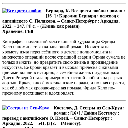
Бернард, К. Все цвета любви : роман :
[16+] / Каролин Бернард ; перевод с
английского С. Полякова. – Санкт-Петербург : Аркадия,
2022. – 347, [4] с. – (Жизнь как роман).
Хранение: ГБ8
Биография знаменитой мексиканской художницы Фриды
Кало напоминает захватывающий роман. Несмотря на
хромоту из-за перенесённого в детстве полиомиелита и
множество операций после страшной аварии Фрида сумела не
только выжить, но превратить свою жизнь в произведение
искусства. Её брови вразлёт и высокая причёска с живыми
цветами вошли в историю, а семейная жизнь с художником
Диего Риверой стала примером страстной любви «на разрыв
аорты». Яркая, как её мексиканские наряды, и полная страсти,
как её любимая кроваво-красная помада, Фрида Кало по-
прежнему восхищает и вдохновляет.
Костелоу, Д. Сестры из Сен-Круа :
роман : [16+] / Дайни Костелоу ;
перевод с английского О. Полей. – Санкт-Петербург :
Аркадия, 2022. – 541, [3] с. – (Memory).