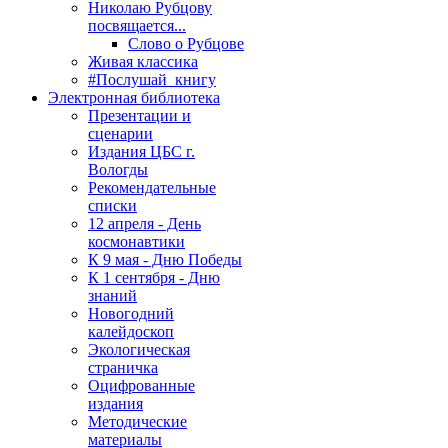
Николаю Рубцову
посвящается...
Слово о Рубцове
Живая классика
#Послушай_книгу
Электронная библиотека
Презентации и
сценарии
Издания ЦБС г.
Вологды
Рекомендательные
списки
12 апреля - День
космонавтики
К 9 мая - Дню Победы
К 1 сентября - Дню
знаний
Новогодний
калейдоскоп
Экологическая
страничка
Оцифрованные
издания
Методические
материалы