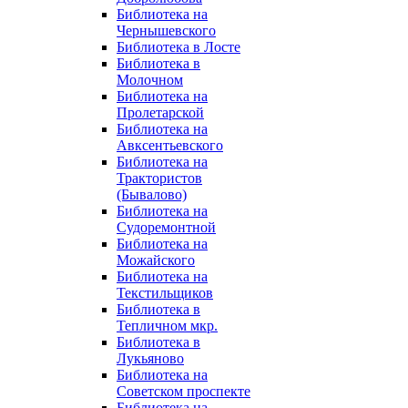
Библиотека на
Чернышевского
Библиотека в Лосте
Библиотека в
Молочном
Библиотека на
Пролетарской
Библиотека на
Авксентьевского
Библиотека на
Трактористов
(Бывалово)
Библиотека на
Судоремонтной
Библиотека на
Можайского
Библиотека на
Текстильщиков
Библиотека в
Тепличном мкр.
Библиотека в
Лукьяново
Библиотека на
Советском проспекте
Библиотека на