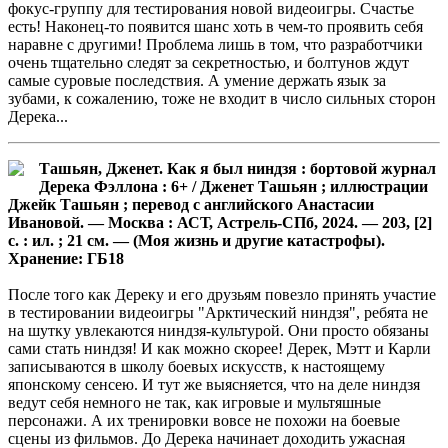
фокус-группу для тестирования новой видеоигры. Счастье
есть! Наконец-то появится шанс хоть в чем-то проявить себя
наравне с другими! Проблема лишь в том, что разработчики
очень тщательно следят за секретностью, и болтунов ждут
самые суровые последствия. А умение держать язык за
зубами, к сожалению, тоже не входит в число сильных сторон
Дерека...
Ташьян, Дженет. Как я был ниндзя : бортовой журнал
Дерека Фэллона : 6+ / Дженет Ташьян ; иллюстрации
Джейк Ташьян ; перевод с английского Анастасии
Ивановой. — Москва : АСТ, Астрель-СПб, 2024. — 203, [2]
с. : ил. ; 21 см. — (Моя жизнь и другие катастрофы).
Хранение: ГБ18
После того как Дереку и его друзьям повезло принять участие
в тестировании видеоигры "Арктический ниндзя", ребята не
на шутку увлекаются ниндзя-культурой. Они просто обязаны
сами стать ниндзя! И как можно скорее! Дерек, Мэтт и Карли
записываются в школу боевых искусств, к настоящему
японскому сенсею. И тут же выясняется, что на деле ниндзя
ведут себя немного не так, как игровые и мультяшные
персонажи. А их тренировки вовсе не похожи на боевые
сцены из фильмов. До Дерека начинает доходить ужасная