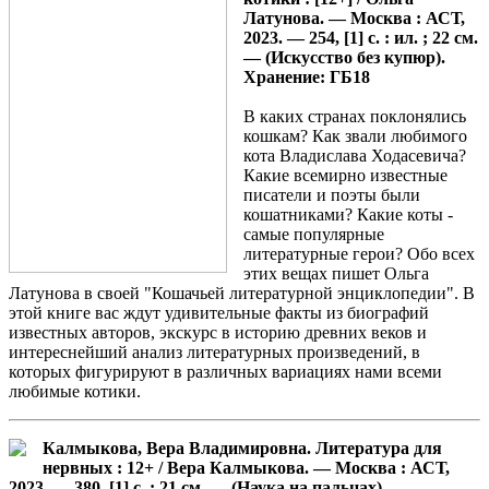
Латунова. — Москва : АСТ,
2023. — 254, [1] с. : ил. ; 22 см.
— (Искусство без купюр).
Хранение: ГБ18
В каких странах поклонялись
кошкам? Как звали любимого
кота Владислава Ходасевича?
Какие всемирно известные
писатели и поэты были
кошатниками? Какие коты -
самые популярные
литературные герои? Обо всех
этих вещах пишет Ольга
Латунова в своей "Кошачьей литературной энциклопедии". В
этой книге вас ждут удивительные факты из биографий
известных авторов, экскурс в историю древних веков и
интереснейший анализ литературных произведений, в
которых фигурируют в различных вариациях нами всеми
любимые котики.
Калмыкова, Вера Владимировна. Литература для
нервных : 12+ / Вера Калмыкова. — Москва : АСТ,
2023. — 380, [1] с. ; 21 см. — (Наука на пальцах).