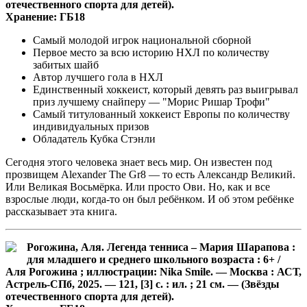
отечественного спорта для детей).
Хранение: ГБ18
Самый молодой игрок национальной сборной
Первое место за всю историю НХЛ по количеству
забитых шайб
Автор лучшего гола в НХЛ
Единственный хоккеист, который девять раз выигрывал
приз лучшему снайперу — "Морис Ришар Трофи"
Самый титулованный хоккеист Европы по количеству
индивидуальных призов
Обладатель Кубка Стэнли
Сегодня этого человека знает весь мир. Он известен под
прозвищем Alexander The Gr8 — то есть Александр Великий.
Или Великая Восьмёрка. Или просто Ови. Но, как и все
взрослые люди, когда-то он был ребёнком. И об этом ребёнке
рассказывает эта книга.
Рогожина, Аля. Легенда тенниса – Мария Шарапова :
для младшего и среднего школьного возраста : 6+ /
Аля Рогожина ; иллюстрации: Nika Smile. — Москва : АСТ,
Астрель-СПб, 2025. — 121, [3] с. : ил. ; 21 см. — (Звёзды
отечественного спорта для детей).