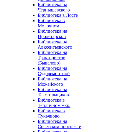
Библиотека на
Чернышевского
Библиотека в Лосте
Библиотека в
Молочном
Библиотека на
Пролетарской
Библиотека на
Авксентьевского
Библиотека на
Трактористов
(Бывалово)
Библиотека на
Судоремонтной
Библиотека на
Можайского
Библиотека на
Текстильщиков
Библиотека в
Тепличном мкр.
Библиотека в
Лукьяново
Библиотека на
Советском проспекте
Библиотека на