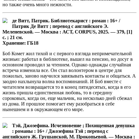
но также очень много нежности.
де Витт, Патрик. Библиотекарист : роман : 16+ /
Патрик Де Витт ; перевод с английского Э.
Меленевской. — Москва : АСТ, CORPUS, 2025. — 379, [1]
с. ; 21 см.
Хранение: ГБ18
Боб Комет жил тихой и с первого взгляда непримечательной
жизнью: работал в библиотеке, вышел на пенсию, но досуг в
основном проводил за чтением. Однако однажды случайная
встреча изменила все. Он стал волонтером в центре для
пожилых, заново научился завязывать контакты и общаться. А
заодно нахлынула волна воспоминаний. И Боб вместе с
читателем возвращается то в конец пятидесятых, когда в его
жизнь пришла единственная любовь, то в середину
сороковых, когда он, еще мальчик, на несколько дней сбежал
из дома. И прошлое помогает ему разобраться в себе
нынешнем и в окружающем его мире.
Тэй, Джозефина. Исчезновение ; Похищенная девушка
: романы : 16+ / Джозефина Тэй ; перевод с
английского Ж. Грушанской, М. Прокопьевой. — Москва :