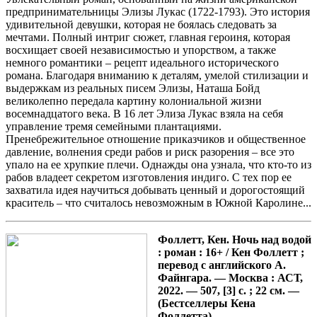
предпринимательницы Элизы Лукас (1722-1793). Это история
удивительной девушки, которая не боялась следовать за
мечтами. Полный интриг сюжет, главная героиня, которая
восхищает своей независимостью и упорством, а также
немного романтики – рецепт идеального исторического
романа. Благодаря вниманию к деталям, умелой стилизации и
выдержкам из реальных писем Элизы, Наташа Бойд
великолепно передала картину колониальной жизни
восемнадцатого века. В 16 лет Элиза Лукас взяла на себя
управление тремя семейными плантациями.
Пренебрежительное отношение приказчиков и общественное
давление, волнения среди рабов и риск разорения – все это
упало на ее хрупкие плечи. Однажды она узнала, что кто-то из
рабов владеет секретом изготовления индиго. С тех пор ее
захватила идея научиться добывать ценный и дорогостоящий
краситель – что считалось невозможным в Южной Каролине...
Фоллетт, Кен. Ночь над водой
: роман : 16+ / Кен Фоллетт ;
перевод с английского А.
Файнгара. — Москва : АСТ,
2022. — 507, [3] с. ; 22 см. —
(Бестселлеры Кена
Фоллетта).