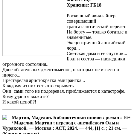
Хранение: ГБ18
Роскошный авиалайнер,
совершающий
трансатлантический перелет.
На борту — только богатые и
знаменитые.
Эксцентричный английский
лорд...
Светская дама и ее спутник...
Брат и сестра — наследники
огромного состояния...
Двое обаятельных джентльменов, о которых не известно
ничего...
Престарелая аристократка-эмигрантка...
Каждому из них есть что скрывать.
Они, сами того не подозревая, приближаются к катастрофе.
Кому удастся выжить?
И какой ценой?!
Мартин, Маделин. Библиотечный шпион : роман : 16+
/ Маделин Мартин ; перевод с английского Ольги
Чураковой. — Москва : АСТ, 2024. — 444, [1] с. ; 21 см. —
(Книги о книгах).