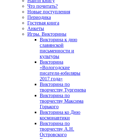
Найти книгу
Что почитать?
Новые поступления
Периодика
Гостевая книга
Анкеты
Игры. Викторины
Викторина к дню
славянской
письменности и
культуры
Викторина
«Вологодские
писатели-юбиляры
2017 года»
Викторина по
творчеству Тургенева
Викторина по
творчеству Максима
Горького
Викторина ко Дню
космонавтики
Викторина по
творчеству А.Н.
Островского