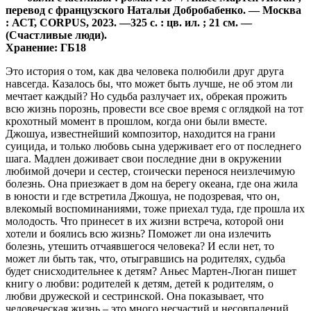
перевод с французского Натальи Добробабенко. — Москва
: АСТ, CORPUS, 2023. —325 с. : цв. ил. ; 21 см. —
(Счастливые люди).
Хранение: ГБ18
Это история о том, как два человека полюбили друг друга
навсегда. Казалось бы, что может быть лучше, не об этом ли
мечтает каждый? Но судьба разлучает их, обрекая прожить
всю жизнь порознь, провести все свое время с оглядкой на тот
крохотный момент в прошлом, когда они были вместе.
Джошуа, известнейший композитор, находится на грани
суицида, и только любовь сына удерживает его от последнего
шага. Мадлен доживает свои последние дни в окружении
любимой дочери и сестер, стоически перенося неизлечимую
болезнь. Она приезжает в дом на берегу океана, где она жила
в юности и где встретила Джошуа, не подозревая, что он,
влекомый воспоминаниями, тоже приехал туда, где прошла их
молодость. Что принесет в их жизни встреча, которой они
хотели и боялись всю жизнь? Поможет ли она излечить
болезнь, утешить отчаявшегося человека? И если нет, то
может ли быть так, что, отыгравшись на родителях, судьба
будет снисходительнее к детям? Аньес Мартен-Люган пишет
книгу о любви: родителей к детям, детей к родителям, о
любви дружеской и сестринской. Она показывает, что
человеческая жизнь – это много несчастий и несовпадений,