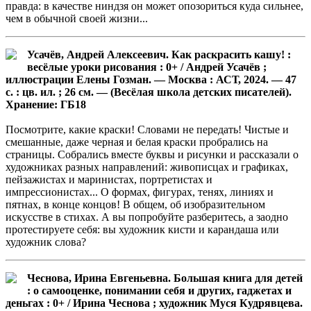
правда: в качестве ниндзя он может опозориться куда сильнее,
чем в обычной своей жизни...
Усачёв, Андрей Алексеевич. Как раскрасить кашу! :
весёлые уроки рисования : 0+ / Андрей Усачёв ;
иллюстрации Елены Гозман. — Москва : АСТ, 2024. — 47
с. : цв. ил. ; 26 см. — (Весёлая школа детских писателей).
Хранение: ГБ18
Посмотрите, какие краски! Словами не передать! Чистые и
смешанные, даже черная и белая краски пробрались на
страницы. Собрались вместе буквы и рисунки и рассказали о
художниках разных направлений: живописцах и графиках,
пейзажистах и маринистах, портретистах и
импрессионистах... О формах, фигурах, тенях, линиях и
пятнах, в конце концов! В общем, об изобразительном
искусстве в стихах. А вы попробуйте разберитесь, а заодно
протестируете себя: вы художник кисти и карандаша или
художник слова?
Чеснова, Ирина Евгеньевна. Большая книга для детей
: о самооценке, понимании себя и других, гаджетах и
деньгах : 0+ / Ирина Чеснова ; художник Муся Кудрявцева.