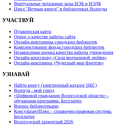
Виртуальные читальные залы НЭБ и НЭДБ
Цикл "Вечные книги" в библиотеках Вологды
УЧАСТВУЙ
Пушкинская карта
Опрос о качестве работы сайта
Онлайн-викторины городских библиотек
Комплектование фонда городских библиотек
Независимая оценка качества работы учреждения
Онлайн-кроссворд «Сила молчаливой любви»
Онлайн-викторина «Чудесный мир фэнтези»
УЗНАВАЙ
Найти книгу (электронный каталог ЦБС)
Вологда - мой город
«Цифровой гражданин Вологодской области» -
обучающая программа. Бесплатно
Вопрос библиотекарю
КонсультантПлюс - справочно-правовая система.
Бесплатно
Вологодский хронограф 2026