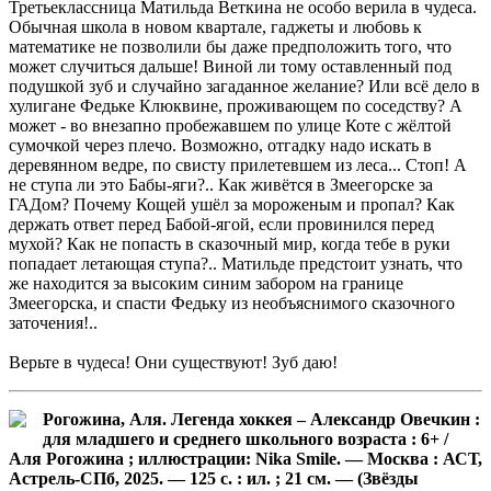
Третьеклассница Матильда Веткина не особо верила в чудеса.
Обычная школа в новом квартале, гаджеты и любовь к
математике не позволили бы даже предположить того, что
может случиться дальше! Виной ли тому оставленный под
подушкой зуб и случайно загаданное желание? Или всё дело в
хулигане Федьке Клюквине, проживающем по соседству? А
может - во внезапно пробежавшем по улице Коте с жёлтой
сумочкой через плечо. Возможно, отгадку надо искать в
деревянном ведре, по свисту прилетевшем из леса... Стоп! А
не ступа ли это Бабы-яги?.. Как живётся в Змеегорске за
ГАДом? Почему Кощей ушёл за мороженым и пропал? Как
держать ответ перед Бабой-ягой, если провинился перед
мухой? Как не попасть в сказочный мир, когда тебе в руки
попадает летающая ступа?.. Матильде предстоит узнать, что
же находится за высоким синим забором на границе
Змеегорска, и спасти Федьку из необъяснимого сказочного
заточения!..
Верьте в чудеса! Они существуют! Зуб даю!
Рогожина, Аля. Легенда хоккея – Александр Овечкин :
для младшего и среднего школьного возраста : 6+ /
Аля Рогожина ; иллюстрации: Nika Smile. — Москва : АСТ,
Астрель-СПб, 2025. — 125 с. : ил. ; 21 см. — (Звёзды