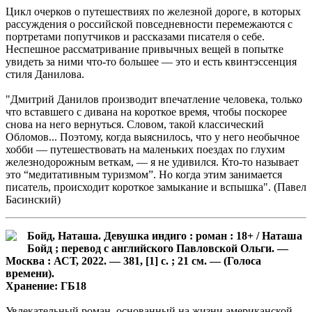
Цикл очерков о путешествиях по железной дороге, в которых
рассуждения о российской повседневности перемежаются с
портретами попутчиков и рассказами писателя о себе.
Неспешное рассматривание привычных вещей в попытке
увидеть за ними что-то большее — это и есть квинтэссенция
стиля Данилова.
"Дмитрий Данилов производит впечатление человека, только
что вставшего с дивана на короткое время, чтобы поскорее
снова на него вернуться. Словом, такой классический
Обломов... Поэтому, когда выяснилось, что у него необычное
хобби — путешествовать на маленьких поездах по глухим
железнодорожным веткам, — я не удивился. Кто-то называет
это “медитативным туризмом”. Но когда этим занимается
писатель, происходит короткое замыкание и вспышка". (Павел
Басинский)
Бойд, Наташа. Девушка индиго : роман : 18+ / Наташа
Бойд ; перевод с английского Павловской Ольги. —
Москва : АСТ, 2022. — 381, [1] с. ; 21 см. — (Голоса
времени).
Хранение: ГБ18
Увлекательный роман, основанный на жизни американской