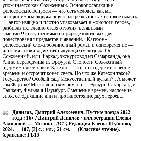
упоминается как Сожженный. Основополагающие
философские вопросы — что есть человек, как мы
воспринимаем окружающую нас реальность, что такое память,
— автор изящно и плотно упаковывает в монологи героев,
разбивая их, словно ставя отточия, вставными
главамиотступлениями о природе ключевых для
повествования предметов и явлений. «Катехон» —
философский сложносочиненный роман и одновременно —
история любви «двух нестыкующихся людей». Он —
Сожженный, или Фархад, экскурсовод из Самарканда, она —
Анна, переводчица из Эрфурта. С юности Сожженный
одержим идеей найти Катехон — то, что задержит течение
времени и отсрочит конец света. Но что же Катехон такое?
Государство? Особый сад? Искусственный вулкан?.. А может,
сам Фархад? Место действия романа — Эрфурт, Самарканд и
Ташкент, Фульда и Наумбург. Смешение времен, наслоение
эпох, сегодняшние дни и противостояние двух героев...
Данилов, Дмитрий Алексеевич. Пустые поезда 2022
года : 16+ / Дмитрий Данилов ; иллюстрации Елены
Авиновой. — Москва : АСТ, Редакция Елены Шубиной,
2024. — 187, [3] с. : ил. ; 21 см. — (Классное чтение).
Хранение: ГБ18