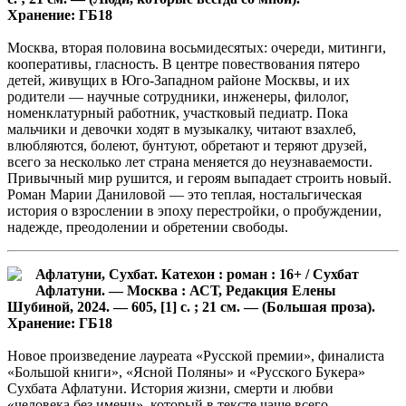
Хранение: ГБ18
Москва, вторая половина восьмидесятых: очереди, митинги,
кооперативы, гласность. В центре повествования пятеро
детей, живущих в Юго-Западном районе Москвы, и их
родители — научные сотрудники, инженеры, филолог,
номенклатурный работник, участковый педиатр. Пока
мальчики и девочки ходят в музыкалку, читают взахлеб,
влюбляются, болеют, бунтуют, обретают и теряют друзей,
всего за несколько лет страна меняется до неузнаваемости.
Привычный мир рушится, и героям выпадает строить новый.
Роман Марии Даниловой — это теплая, ностальгическая
история о взрослении в эпоху перестройки, о пробуждении,
надежде, преодолении и обретении свободы.
Афлатуни, Сухбат. Катехон : роман : 16+ / Сухбат
Афлатуни. — Москва : АСТ, Редакция Елены
Шубиной, 2024. — 605, [1] с. ; 21 см. — (Большая проза).
Хранение: ГБ18
Новое произведение лауреата «Русской премии», финалиста
«Большой книги», «Ясной Поляны» и «Русского Букера»
Сухбата Афлатуни. История жизни, смерти и любви
«человека без имени», который в тексте чаще всего