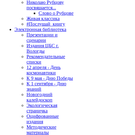
Николаю Рубцову
посвящается...
Слово о Рубцове
Живая классика
#Послушай_книгу
Электронная библиотека
Презентации и
сценарии
Издания ЦБС г.
Вологды
Рекомендательные
списки
12 апреля - День
космонавтики
К 9 мая - Дню Победы
К 1 сентября - Дню
знаний
Новогодний
калейдоскоп
Экологическая
страничка
Оцифрованные
издания
Методические
материалы