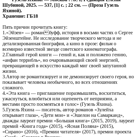
Шубиной, 2025. — 537, [1] с. ; 22 см. — (Проза Гузель
Яхиной).
Хранение: ГБ18
Пять причин прочитать книгу:
1.«Эйзен» — романбуфф, история в восьми частях о Сергее
Эйзенштейне. Не исследование творческого метода и не
детализированная биография, а кино в прозе: фильм о
всемирно известной звезде советского кинематографа.
2.Главный герой книги — гений и, как и положено гению,
«анфан террибль», но очаровывающий своей энергией,
превращающей в искусство каждый миг своей запутанной
жизни.
3.Автор не романтизирует и не демонизирует своего героя, но
показывает человека необычного, во всех отношениях
сложного.
4.«Эта книга — приглашение поразмышлять, восхититься,
ужаснуться, влюбиться или оцепенеть от неприязни, а
местами просто посмеяться в голос» (Гузель Яхина).
5.Гузель Яхина — писатель, автор романов «Зулейха
открывает глаза», «Дети мои» и «Эшелон на Самарканд»,
дважды лауреат премии «Большая книга» (2015, 2019), лауреат
премий «Книга года» (2015), «Ясная Поляна» (2015),
«Сирано» (2016), «Премии читателя» (2017), премии проекта