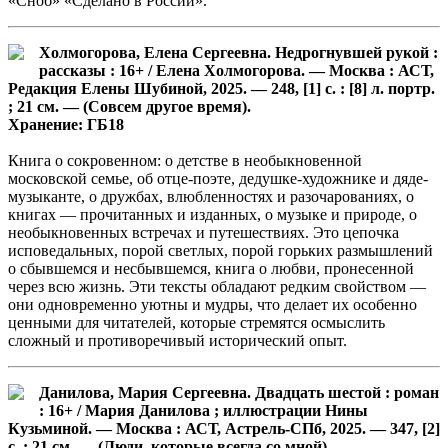
«Сноб» «Сделано в России».
Холмогорова, Елена Сергеевна. Недрогнувшей рукой :
рассказы : 16+ / Елена Холмогорова. — Москва : АСТ,
Редакция Елены Шубиной, 2025. — 248, [1] с. : [8] л. портр.
; 21 см. — (Совсем другое время).
Хранение: ГБ18
Книга о сокровенном: о детстве в необыкновенной
московской семье, об отце-поэте, дедушке-художнике и дяде-
музыканте, о дружбах, влюбленностях и разочарованиях, о
книгах — прочитанных и изданных, о музыке и природе, о
необыкновенных встречах и путешествиях. Это цепочка
исповедальных, порой светлых, порой горьких размышлений
о сбывшемся и несбывшемся, книга о любви, пронесенной
через всю жизнь. Эти тексты обладают редким свойством —
они одновременно уютны и мудры, что делает их особенно
ценными для читателей, которые стремятся осмыслить
сложный и противоречивый исторический опыт.
Данилова, Мария Сергеевна. Двадцать шестой : роман
: 16+ / Мария Данилова ; иллюстрации Нины
Кузьминой. — Москва : АСТ, Астрель-СПб, 2025. — 347, [2]
с. ; 21 см. — (Люди, которые всегда со мной).