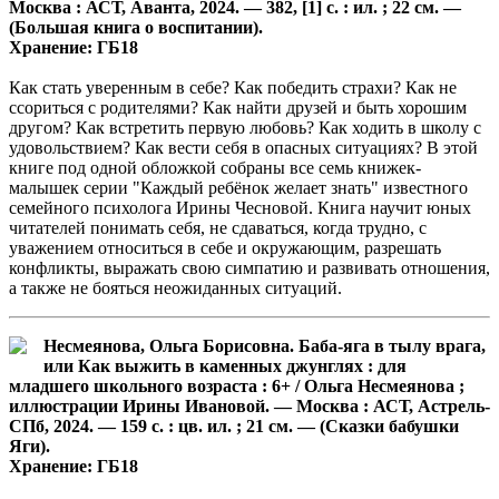
Москва : АСТ, Аванта, 2024. — 382, [1] с. : ил. ; 22 см. —
(Большая книга о воспитании).
Хранение: ГБ18
Как стать уверенным в себе? Как победить страхи? Как не
ссориться с родителями? Как найти друзей и быть хорошим
другом? Как встретить первую любовь? Как ходить в школу с
удовольствием? Как вести себя в опасных ситуациях? В этой
книге под одной обложкой собраны все семь книжек-
малышек серии "Каждый ребёнок желает знать" известного
семейного психолога Ирины Чесновой. Книга научит юных
читателей понимать себя, не сдаваться, когда трудно, с
уважением относиться в себе и окружающим, разрешать
конфликты, выражать свою симпатию и развивать отношения,
а также не бояться неожиданных ситуаций.
Несмеянова, Ольга Борисовна. Баба-яга в тылу врага,
или Как выжить в каменных джунглях : для
младшего школьного возраста : 6+ / Ольга Несмеянова ;
иллюстрации Ирины Ивановой. — Москва : АСТ, Астрель-
СПб, 2024. — 159 с. : цв. ил. ; 21 см. — (Сказки бабушки
Яги).
Хранение: ГБ18