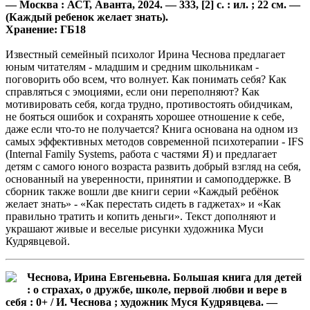
— Москва : АСТ, Аванта, 2024. — 333, [2] с. : ил. ; 22 см. —
(Каждый ребенок желает знать).
Хранение: ГБ18
Известный семейный психолог Ирина Чеснова предлагает
юным читателям - младшим и средним школьникам -
поговорить обо всем, что волнует. Как понимать себя? Как
справляться с эмоциями, если они переполняют? Как
мотивировать себя, когда трудно, противостоять обидчикам,
не бояться ошибок и сохранять хорошее отношение к себе,
даже если что-то не получается? Книга основана на одном из
самых эффективных методов современной психотерапии - IFS
(Internal Family Systems, работа с частями Я) и предлагает
детям с самого юного возраста развить добрый взгляд на себя,
основанный на уверенности, принятии и самоподдержке. В
сборник также вошли две книги серии «Каждый ребёнок
желает знать» - «Как перестать сидеть в гаджетах» и «Как
правильно тратить и копить деньги». Текст дополняют и
украшают живые и веселые рисунки художника Муси
Кудрявцевой.
Чеснова, Ирина Евгеньевна. Большая книга для детей
: о страхах, о дружбе, школе, первой любви и вере в
себя : 0+ / И. Чеснова ; художник Муся Кудрявцева. —