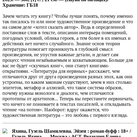
Хранение: ГБ18
Зачем читать эту книгу? Чтобы лучше понять, почему именно
так писалось то или иное художественное произведение и что
на самом деле «хотел сказать автор». Ведь в определенной
постановке слов в тексте, описании интерьера помещений,
погодных условий, облика героев, а тем более в их именах и
действиях нет ничего случайного. Знание основ теории
литературы помогает проникнуть в глубокий смысл
произведения, не упустив важные детали, и делает сам
процесс чтения незабываемым и захватывающим. Больше для
вас не будет «скучных книг», они станут книгами-
открытиями. «Литература для нервных» расскажет, чем
отличаются друг от друга произведения разных эпох, как они
устроены, по каким законам существуют, зачем в них столько
эпитетов, метафор и аллюзий, что такое система образов,
почему нужны монологи и диалоги, чем отличаются
прототипы от архетипов... Теперь вы перестанете нервничать,
что ничего не понимаете в текстах писателей, и откладывать
чтение «на потом». Наоборот: вдруг окажется, что
художественная литература – это любовь с первого взгляда.
Яхина, Гузель Шамилевна. Эйзен : роман-буфф : 18+ /
Гузель Яхина. — Москва : АСТ, Редакция Елены