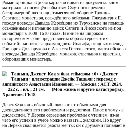
Роман-хроника «Дикая карта» основан на документальном
материале и посвящён событиям Смутного времени –
беспримерной шестнадцатимесячной обороне Троице-
Сергиева монастыря, осаждённого войсками Лжедмитрия II,
походу воеводы Давыда Жеребцова из Туруханска на помощь
осаждённым и изгнанию войск Сапеги и Лисовского из-под
монастыря в 1608–1610 годах. В книге на широком
историческом фоне представлены образы героев этих
событий: настоятеля архимандрита Иоасафа, осадных воевод
Григория Долгорукова и Алексея Голохвастого, мангазейского
воеводы Давыда Жеребцова, монахов, стрельцов и крестьян,
оборонявших монастырь.
Ташьян, Дженет. Как я был геймером : 6+ / Дженет
Ташьян ; иллюстрации Джейк Ташьян ; перевод с
английского Анастасии Ивановой. — Москва : АСТ, 2024.
— 222 с. : ил. ; 21 см. — (Моя жизнь и другие катастрофы).
Хранение: ГБ18
Дерек Фэллон - обычный школьник с обычными для
двенадцатилетнего проблемами и радостями. Плюс к тому - с
дислексией. У Дерека серьезные проблемы с чтением, из-за
чего его успехи в учебе можно назвать... жалкими. Но вдруг
на Дерека сваливается работа мечты: он с друзьями попадает в