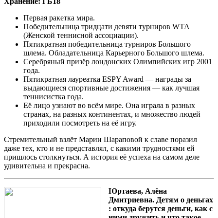
Хранение: ГБ18
Первая ракетка мира.
Победительница тридцати девяти турниров WTA
(Женской теннисной ассоциации).
Пятикратная победительница турниров Большого
шлема. Обладательница Карьерного Большого шлема.
Серебряный призёр лондонских Олимпийских игр 2001
года.
Пятикратная лауреатка ESPY Award — награды за
выдающиеся спортивные достижения — как лучшая
теннисистка года.
Её лицо узнают во всём мире. Она играла в разных
странах, на разных континентах, и множество людей
приходили посмотреть на её игру.
Стремительный взлёт Марии Шараповой к славе поразил
даже тех, кто и не представлял, с какими трудностями ей
пришлось столкнуться. А история её успеха на самом деле
удивительна и прекрасна.
Юртаева, Алёна
Дмитриевна. Детям о деньгах
: откуда берутся деньги, как с
ними дружить и что такое