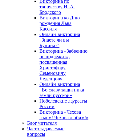
Викторина по
творчеству И. А.
Бродского
Викторина ко Дню
рождения Льва
Кассиля
Онлайн-викторина
"Знаете ли вы
Бунина?"
Викторина «Забвению
не подлежит»,
посвященная
Христофору
Семеновичу
Леденцову
Онлайн-викторина
"Во славу защитника
земли русской»
Нобелевские лауреаты
России
Викторина «Чехова
знаем! Чехова любим!»
Блог читателя
Часто задаваемые
вопросы