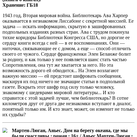
Хранение: ГБ18
1943 год, Вторая мировая война. Библиотекарь Ава Харпер
оказывается в незнакомом Лиссабоне с секретной миссией. Ее
задача — искать информацию, скрытую в зашифрованных
подпольных изданиях разных стран. Ава с трудом покинула
тихие коридоры Библиотеки Конгресса США, но дорогие ее
сердцу книги всегда с ней — в ее воспоминаниях. Они —
ниточки, связывающие ее с домом, а еще — способ отличить
своего от чужого. Сердце француженки Элен Беланже болит
за родину, и как только у нее появляется шанс стать частью
Сопротивления, она тут же хватается за него. Но эта
возможность дорого ей обходится... На Элен возлагают
важную миссию — ей предстоит шифровать сообщения,
маскируя их под ничего не значащие статьи в подпольной
газете. Вскрыть этот шифр под силу только человеку,
знакомому с шедеврами мировой литературы... И кто
справится с этой задачей лучше, чем библиотекарь? В сотне
километров друг от друга две незнакомки вступают в диалог,
понятный только им. И кто знает, может, он изменит не только
их судьбы?
Мартен-Люган, Аньес. Дом на берегу океана, где мы
были счастливы : роман : 16+ / Аньес Мартен-Люган ;