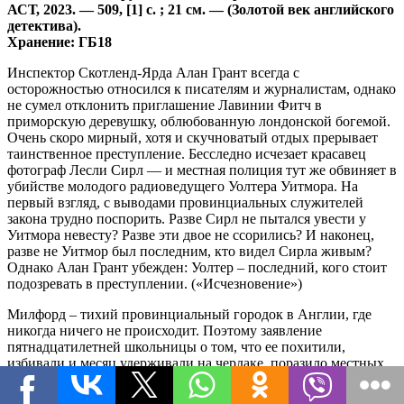
АСТ, 2023. — 509, [1] с. ; 21 см. — (Золотой век английского
детектива).
Хранение: ГБ18
Инспектор Скотленд-Ярда Алан Грант всегда с
осторожностью относился к писателям и журналистам, однако
не сумел отклонить приглашение Лавинии Фитч в
приморскую деревушку, облюбованную лондонской богемой.
Очень скоро мирный, хотя и скучноватый отдых прерывает
таинственное преступление. Бесследно исчезает красавец
фотограф Лесли Сирл — и местная полиция тут же обвиняет в
убийстве молодого радиоведущего Уолтера Уитмора. На
первый взгляд, с выводами провинциальных служителей
закона трудно поспорить. Разве Сирл не пытался увести у
Уитмора невесту? Разве эти двое не ссорились? И наконец,
разве не Уитмор был последним, кто видел Сирла живым?
Однако Алан Грант убежден: Уолтер – последний, кого стоит
подозревать в преступлении. («Исчезновение»)
Милфорд – тихий провинциальный городок в Англии, где
никогда ничего не происходит. Поэтому заявление
пятнадцатилетней школьницы о том, что ее похитили,
избивали и месяц удерживали на чердаке, поразило местных
жителей до глубины души. Полиция взяла у девушки
показания, в которых она очень подробно, вплоть до трещины