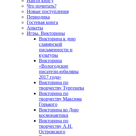
Найти книгу
Что почитать?
Новые поступления
Периодика
Гостевая книга
Анкеты
Игры. Викторины
Викторина к дню
славянской
письменности и
культуры
Викторина
«Вологодские
писатели-юбиляры
2017 года»
Викторина по
творчеству Тургенева
Викторина по
творчеству Максима
Горького
Викторина ко Дню
космонавтики
Викторина по
творчеству А.Н.
Островского