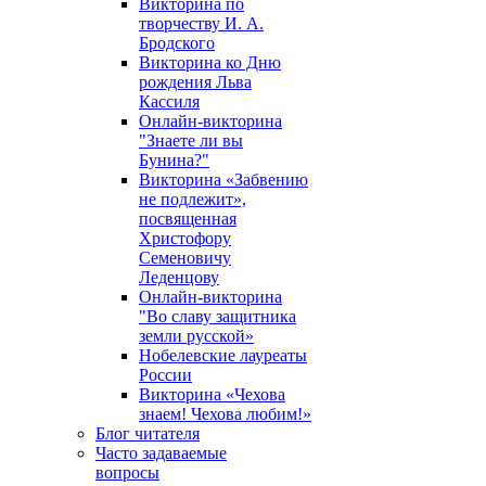
Викторина по
творчеству И. А.
Бродского
Викторина ко Дню
рождения Льва
Кассиля
Онлайн-викторина
"Знаете ли вы
Бунина?"
Викторина «Забвению
не подлежит»,
посвященная
Христофору
Семеновичу
Леденцову
Онлайн-викторина
"Во славу защитника
земли русской»
Нобелевские лауреаты
России
Викторина «Чехова
знаем! Чехова любим!»
Блог читателя
Часто задаваемые
вопросы