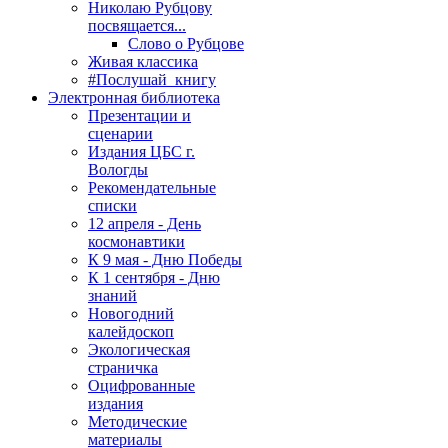
Николаю Рубцову
посвящается...
Слово о Рубцове
Живая классика
#Послушай_книгу
Электронная библиотека
Презентации и
сценарии
Издания ЦБС г.
Вологды
Рекомендательные
списки
12 апреля - День
космонавтики
К 9 мая - Дню Победы
К 1 сентября - Дню
знаний
Новогодний
калейдоскоп
Экологическая
страничка
Оцифрованные
издания
Методические
материалы