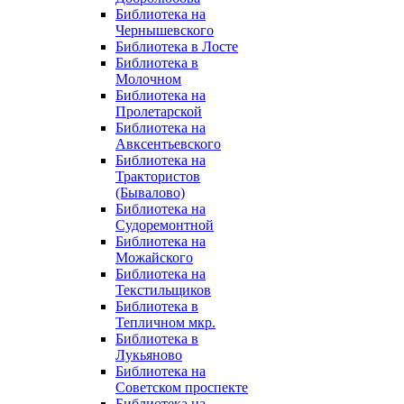
Библиотека на
Чернышевского
Библиотека в Лосте
Библиотека в
Молочном
Библиотека на
Пролетарской
Библиотека на
Авксентьевского
Библиотека на
Трактористов
(Бывалово)
Библиотека на
Судоремонтной
Библиотека на
Можайского
Библиотека на
Текстильщиков
Библиотека в
Тепличном мкр.
Библиотека в
Лукьяново
Библиотека на
Советском проспекте
Библиотека на