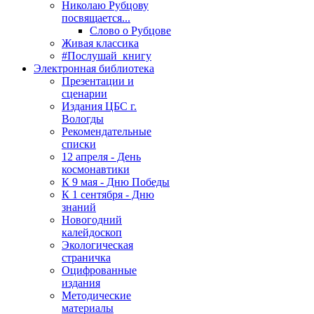
Николаю Рубцову
посвящается...
Слово о Рубцове
Живая классика
#Послушай_книгу
Электронная библиотека
Презентации и
сценарии
Издания ЦБС г.
Вологды
Рекомендательные
списки
12 апреля - День
космонавтики
К 9 мая - Дню Победы
К 1 сентября - Дню
знаний
Новогодний
калейдоскоп
Экологическая
страничка
Оцифрованные
издания
Методические
материалы