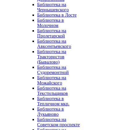
Библиотека на
Чернышевского
Библиотека в Лосте
Библиотека в
Молочном
Библиотека на
Пролетарской
Библиотека на
Авксентьевского
Библиотека на
Трактористов
(Бывалово)
Библиотека на
Судоремонтной
Библиотека на
Можайского
Библиотека на
Текстильщиков
Библиотека в
Тепличном мкр.
Библиотека в
Лукьяново
Библиотека на
Советском проспекте
Библиотека на