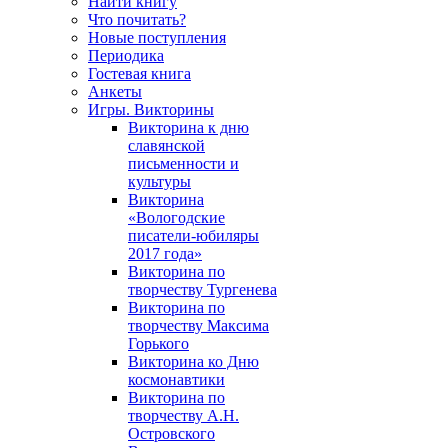
Найти книгу
Что почитать?
Новые поступления
Периодика
Гостевая книга
Анкеты
Игры. Викторины
Викторина к дню
славянской
письменности и
культуры
Викторина
«Вологодские
писатели-юбиляры
2017 года»
Викторина по
творчеству Тургенева
Викторина по
творчеству Максима
Горького
Викторина ко Дню
космонавтики
Викторина по
творчеству А.Н.
Островского