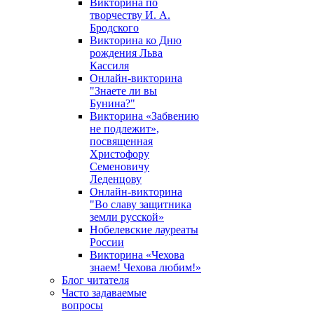
Викторина по
творчеству И. А.
Бродского
Викторина ко Дню
рождения Льва
Кассиля
Онлайн-викторина
"Знаете ли вы
Бунина?"
Викторина «Забвению
не подлежит»,
посвященная
Христофору
Семеновичу
Леденцову
Онлайн-викторина
"Во славу защитника
земли русской»
Нобелевские лауреаты
России
Викторина «Чехова
знаем! Чехова любим!»
Блог читателя
Часто задаваемые
вопросы