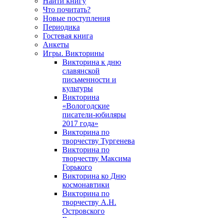
Найти книгу
Что почитать?
Новые поступления
Периодика
Гостевая книга
Анкеты
Игры. Викторины
Викторина к дню
славянской
письменности и
культуры
Викторина
«Вологодские
писатели-юбиляры
2017 года»
Викторина по
творчеству Тургенева
Викторина по
творчеству Максима
Горького
Викторина ко Дню
космонавтики
Викторина по
творчеству А.Н.
Островского