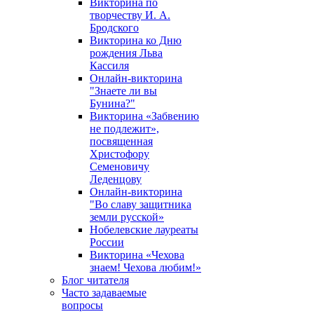
Викторина по
творчеству И. А.
Бродского
Викторина ко Дню
рождения Льва
Кассиля
Онлайн-викторина
"Знаете ли вы
Бунина?"
Викторина «Забвению
не подлежит»,
посвященная
Христофору
Семеновичу
Леденцову
Онлайн-викторина
"Во славу защитника
земли русской»
Нобелевские лауреаты
России
Викторина «Чехова
знаем! Чехова любим!»
Блог читателя
Часто задаваемые
вопросы