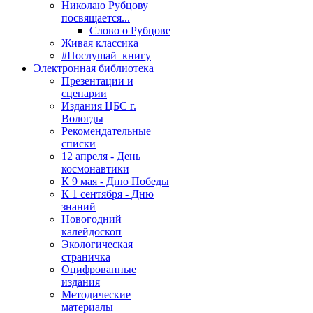
Николаю Рубцову
посвящается...
Слово о Рубцове
Живая классика
#Послушай_книгу
Электронная библиотека
Презентации и
сценарии
Издания ЦБС г.
Вологды
Рекомендательные
списки
12 апреля - День
космонавтики
К 9 мая - Дню Победы
К 1 сентября - Дню
знаний
Новогодний
калейдоскоп
Экологическая
страничка
Оцифрованные
издания
Методические
материалы