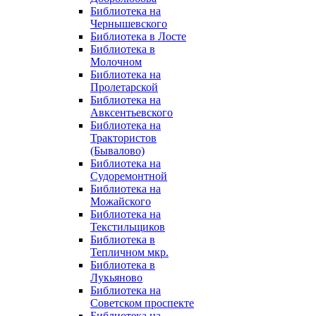
Библиотека на
Чернышевского
Библиотека в Лосте
Библиотека в
Молочном
Библиотека на
Пролетарской
Библиотека на
Авксентьевского
Библиотека на
Трактористов
(Бывалово)
Библиотека на
Судоремонтной
Библиотека на
Можайского
Библиотека на
Текстильщиков
Библиотека в
Тепличном мкр.
Библиотека в
Лукьяново
Библиотека на
Советском проспекте
Библиотека на