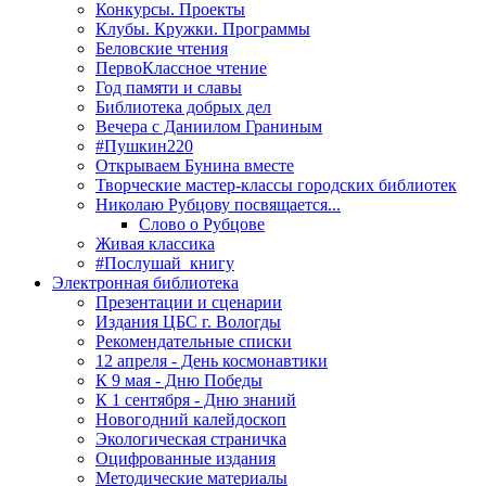
Конкурсы. Проекты
Клубы. Кружки. Программы
Беловские чтения
ПервоКлассное чтение
Год памяти и славы
Библиотека добрых дел
Вечера с Даниилом Граниным
#Пушкин220
Открываем Бунина вместе
Творческие мастер-классы городских библиотек
Николаю Рубцову посвящается...
Слово о Рубцове
Живая классика
#Послушай_книгу
Электронная библиотека
Презентации и сценарии
Издания ЦБС г. Вологды
Рекомендательные списки
12 апреля - День космонавтики
К 9 мая - Дню Победы
К 1 сентября - Дню знаний
Новогодний калейдоскоп
Экологическая страничка
Оцифрованные издания
Методические материалы