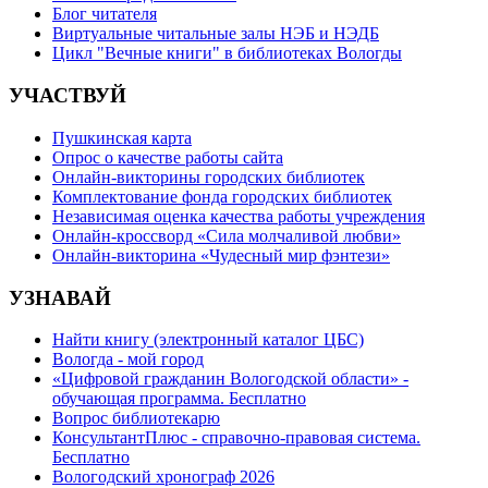
Блог читателя
Виртуальные читальные залы НЭБ и НЭДБ
Цикл "Вечные книги" в библиотеках Вологды
УЧАСТВУЙ
Пушкинская карта
Опрос о качестве работы сайта
Онлайн-викторины городских библиотек
Комплектование фонда городских библиотек
Независимая оценка качества работы учреждения
Онлайн-кроссворд «Сила молчаливой любви»
Онлайн-викторина «Чудесный мир фэнтези»
УЗНАВАЙ
Найти книгу (электронный каталог ЦБС)
Вологда - мой город
«Цифровой гражданин Вологодской области» -
обучающая программа. Бесплатно
Вопрос библиотекарю
КонсультантПлюс - справочно-правовая система.
Бесплатно
Вологодский хронограф 2026