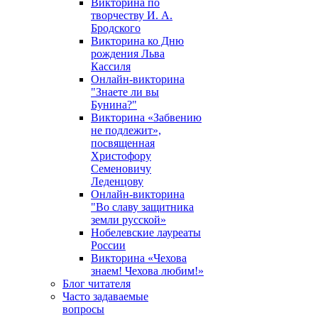
Викторина по
творчеству И. А.
Бродского
Викторина ко Дню
рождения Льва
Кассиля
Онлайн-викторина
"Знаете ли вы
Бунина?"
Викторина «Забвению
не подлежит»,
посвященная
Христофору
Семеновичу
Леденцову
Онлайн-викторина
"Во славу защитника
земли русской»
Нобелевские лауреаты
России
Викторина «Чехова
знаем! Чехова любим!»
Блог читателя
Часто задаваемые
вопросы