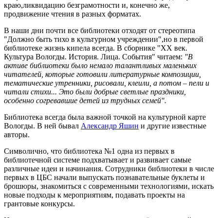
краю,ликвидацию безграмотности и, конечно же,
продвижение чтения в разных форматах.
В наши дни почти все библиотеки отходят от стереотипа
"Должно быть тихо в культурном учреждении",но в первой
библиотеке жизнь кипела всегда. В сборнике "XX век.
Культура Вологды. История. Лица. События" читаем:
"В
активе библиотеки было немало талантливых маленьких
читателей, которые готовили литературные композиции,
тематические утренники, рисовали, клеили, а потом – пели и
читали стихи... Это были добрые светлые праздники,
особенно согревавшие детей из трудных семей".
Библиотека всегда была важной точкой на культурной карте
Вологды. В ней бывал
Александр Яшин
и другие известные
авторы.
Символично, что библиотека №1 одна из первых в
библиотечной системе подхватывает и развивает самые
различные идеи и начинания. Сотрудники библиотеки в числе
первых в ЦБС начали выпускать познавательные буклеты и
брошюры, знакомиться с современными технологиями, искать
новые подходы к мероприятиям, подавать проекты на
грантовые конкурсы.