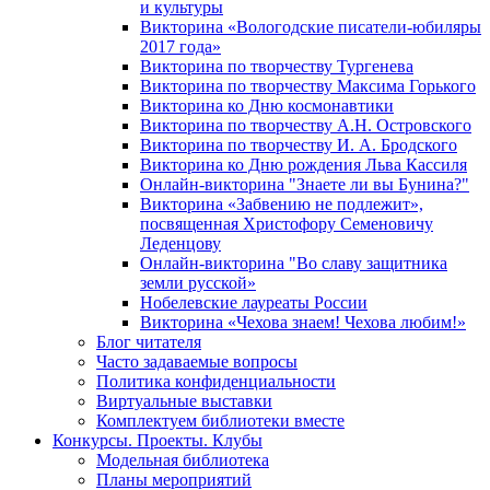
и культуры
Викторина «Вологодские писатели-юбиляры
2017 года»
Викторина по творчеству Тургенева
Викторина по творчеству Максима Горького
Викторина ко Дню космонавтики
Викторина по творчеству А.Н. Островского
Викторина по творчеству И. А. Бродского
Викторина ко Дню рождения Льва Кассиля
Онлайн-викторина "Знаете ли вы Бунина?"
Викторина «Забвению не подлежит»,
посвященная Христофору Семеновичу
Леденцову
Онлайн-викторина "Во славу защитника
земли русской»
Нобелевские лауреаты России
Викторина «Чехова знаем! Чехова любим!»
Блог читателя
Часто задаваемые вопросы
Политика конфиденциальности
Виртуальные выставки
Комплектуем библиотеки вместе
Конкурсы. Проекты. Клубы
Модельная библиотека
Планы мероприятий