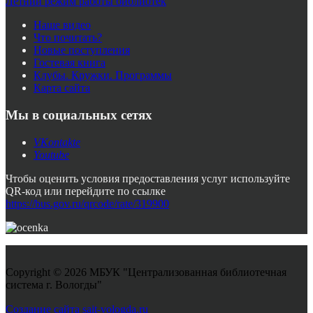
Летний режим работы библиотек
Наше видео
Что почитать?
Новые поступления
Гостевая книга
Клубы. Кружки. Программы
Карта сайта
Мы в социальных сетях
VKontakte
Youtube
Чтобы оценить условия предоставления услуг используйте
QR-код или перейдите по ссылке
https://bus.gov.ru/qrcode/rate/319900
Copyright © 2026 МБУК "Централизованная библиотечная
система г. Вологды"
Joomla! 3 Templates
Создание сайта sait-vologda.ru