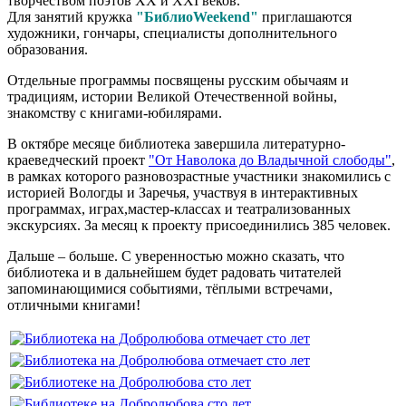
творчеством поэтов ХХ и ХХI веков.
Для занятий кружка
"БиблиоWeekend"
приглашаются
художники, гончары, специалисты дополнительного
образования.
Отдельные программы посвящены русским обычаям и
традициям, истории Великой Отечественной войны,
знакомству с книгами-юбилярами.
В октябре месяце библиотека завершила литературно-
краеведческий проект
"От Наволока до Владычной слободы"
,
в рамках которого разновозрастные участники знакомились с
историей Вологды и Заречья, участвуя в интерактивных
программах, играх,мастер-классах и театрализованных
экскурсиях. За месяц к проекту присоединились 385 человек.
Дальше – больше. С уверенностью можно сказать, что
библиотека и в дальнейшем будет радовать читателей
запоминающимися событиями, тёплыми встречами,
отличными книгами!