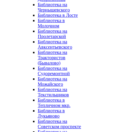
Библиотека на
Чернышевского
Библиотека в Лосте
Библиотека в
Молочном
Библиотека на
Пролетарской
Библиотека на
Авксентьевского
Библиотека на
Трактористов
(Бывалово)
Библиотека на
Судоремонтной
Библиотека на
Можайского
Библиотека на
Текстильщиков
Библиотека в
Тепличном мкр.
Библиотека в
Лукьяново
Библиотека на
Советском проспекте
Библиотека на