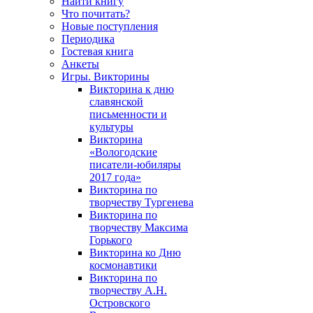
Найти книгу
Что почитать?
Новые поступления
Периодика
Гостевая книга
Анкеты
Игры. Викторины
Викторина к дню
славянской
письменности и
культуры
Викторина
«Вологодские
писатели-юбиляры
2017 года»
Викторина по
творчеству Тургенева
Викторина по
творчеству Максима
Горького
Викторина ко Дню
космонавтики
Викторина по
творчеству А.Н.
Островского