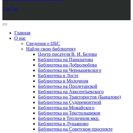
Goto Top
Главная
О нас
Сведения о ЦБС
Найди свою библиотеку
Центр писателя В. И. Белова
Библиотека на Панкратова
Библиотека на Добролюбова
Библиотека на Чернышевского
Библиотека в Лосте
Библиотека в Молочном
Библиотека на Пролетарской
Библиотека на Авксентьевского
Библиотека на Трактористов (Бывалово)
Библиотека на Судоремонтной
Библиотека на Можайского
Библиотека на Текстильщиков
Библиотека в Тепличном мкр.
Библиотека в Лукьяново
Библиотека на Советском проспекте