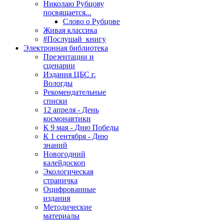
Николаю Рубцову
посвящается...
Слово о Рубцове
Живая классика
#Послушай_книгу
Электронная библиотека
Презентации и
сценарии
Издания ЦБС г.
Вологды
Рекомендательные
списки
12 апреля - День
космонавтики
К 9 мая - Дню Победы
К 1 сентября - Дню
знаний
Новогодний
калейдоскоп
Экологическая
страничка
Оцифрованные
издания
Методические
материалы