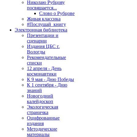
Николаю Рубцову
посвящается...
Слово о Рубцове
Живая классика
#Послушай_книгу
Электронная библиотека
Презентации и
сценарии
Издания ЦБС г.
Вологды
Рекомендательные
списки
12 апреля - День
космонавтики
К 9 мая - Дню Победы
К 1 сентября - Дню
знаний
Новогодний
калейдоскоп
Экологическая
страничка
Оцифрованные
издания
Методические
материалы