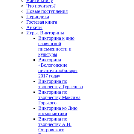
Найти книгу
Что почитать?
Новые поступления
Периодика
Гостевая книга
Анкеты
Игры. Викторины
Викторина к дню
славянской
письменности и
культуры
Викторина
«Вологодские
писатели-юбиляры
2017 года»
Викторина по
творчеству Тургенева
Викторина по
творчеству Максима
Горького
Викторина ко Дню
космонавтики
Викторина по
творчеству А.Н.
Островского