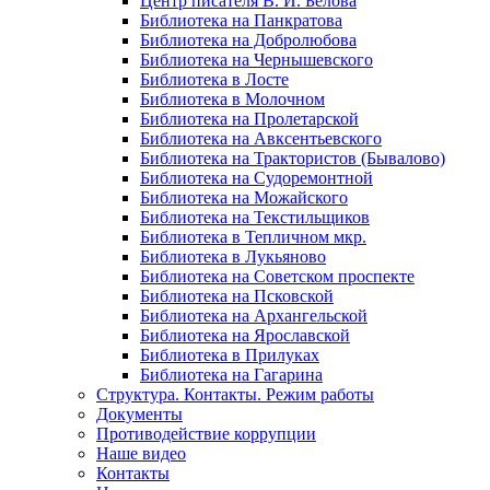
Центр писателя В. И. Белова
Библиотека на Панкратова
Библиотека на Добролюбова
Библиотека на Чернышевского
Библиотека в Лосте
Библиотека в Молочном
Библиотека на Пролетарской
Библиотека на Авксентьевского
Библиотека на Трактористов (Бывалово)
Библиотека на Судоремонтной
Библиотека на Можайского
Библиотека на Текстильщиков
Библиотека в Тепличном мкр.
Библиотека в Лукьяново
Библиотека на Советском проспекте
Библиотека на Псковской
Библиотека на Архангельской
Библиотека на Ярославской
Библиотека в Прилуках
Библиотека на Гагарина
Структура. Контакты. Режим работы
Документы
Противодействие коррупции
Наше видео
Контакты