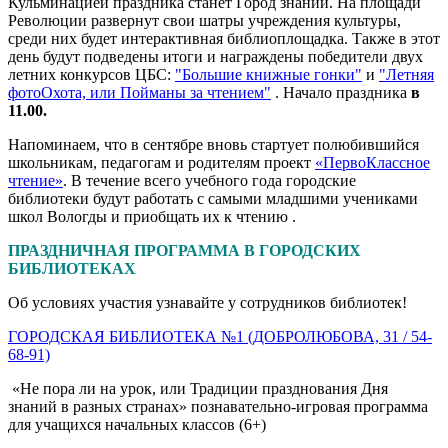
Кульминацией праздника станет Город знаний. На площади
Революции развернут свои шатры учреждения культуры,
среди них будет интерактивная библиоплощадка. Также в этот
день будут подведены итоги и награждены победители двух
летних конкурсов ЦБС:
"Большие книжные гонки"
и
"Летняя
фотоОхота, или Пойманы за чтением"
. Начало праздника
в
11.00.
Напоминаем, что в сентябре вновь стартует полюбившийся
школьникам, педагогам и родителям проект
«ПервоКлассное
чтение»
. В течение всего учебного года городские
библиотеки будут работать с самыми младшими учениками
школ Вологды и приобщать их к чтению .
ПРАЗДНИЧНАЯ ПРОГРАММА В ГОРОДСКИХ
БИБЛИОТЕКАХ
Об условиях участия узнавайте у сотрудников библиотек!
ГОРОДСКАЯ БИБЛИОТЕКА №1 (ДОБРОЛЮБОВА, 31 / 54-
68-91)
«Не пора ли на урок, или Традиции празднования Дня
знаний в разных странах» познавательно-игровая программа
для учащихся начальных классов (6+)