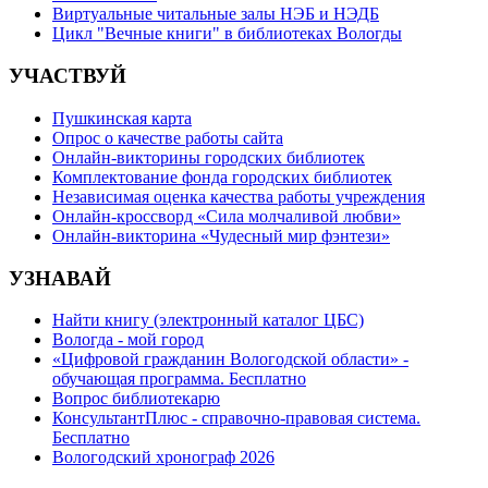
Виртуальные читальные залы НЭБ и НЭДБ
Цикл "Вечные книги" в библиотеках Вологды
УЧАСТВУЙ
Пушкинская карта
Опрос о качестве работы сайта
Онлайн-викторины городских библиотек
Комплектование фонда городских библиотек
Независимая оценка качества работы учреждения
Онлайн-кроссворд «Сила молчаливой любви»
Онлайн-викторина «Чудесный мир фэнтези»
УЗНАВАЙ
Найти книгу (электронный каталог ЦБС)
Вологда - мой город
«Цифровой гражданин Вологодской области» -
обучающая программа. Бесплатно
Вопрос библиотекарю
КонсультантПлюс - справочно-правовая система.
Бесплатно
Вологодский хронограф 2026