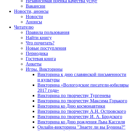
Независимая оценка качества услуг
Вакансии
Новости, анонсы
Новости
Анонсы
Читателю
Правила пользования
Найти книгу
Что почитать?
Новые поступления
Периодика
Гостевая книга
Анкеты
Игры. Викторины
Викторина к дню славянской письменности
и культуры
Викторина «Вологодские писатели-юбиляры
2017 года»
Викторина по творчеству Тургенева
Викторина по творчеству Максима Горького
Викторина ко Дню космонавтики
Викторина по творчеству А.Н. Островского
Викторина по творчеству И. А. Бродского
Викторина ко Дню рождения Льва Кассиля
Онлайн-викторина "Знаете ли вы Бунина?"