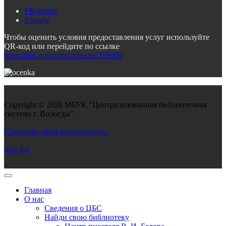
VKontakte
Youtube
Чтобы оценить условия предоставления услуг используйте
QR-код или перейдите по ссылке
https://bus.gov.ru/qrcode/rate/319900
Copyright © 2026 МБУК "Централизованная библиотечная
система г. Вологды"
Joomla! 3 Templates
Создание сайта sait-vologda.ru
Goto Top
Главная
О нас
Сведения о ЦБС
Найди свою библиотеку