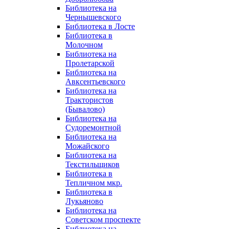
Библиотека на
Чернышевского
Библиотека в Лосте
Библиотека в
Молочном
Библиотека на
Пролетарской
Библиотека на
Авксентьевского
Библиотека на
Трактористов
(Бывалово)
Библиотека на
Судоремонтной
Библиотека на
Можайского
Библиотека на
Текстильщиков
Библиотека в
Тепличном мкр.
Библиотека в
Лукьяново
Библиотека на
Советском проспекте
Библиотека на