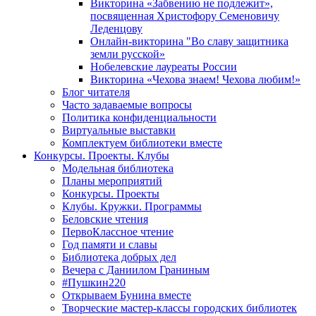
Викторина «Забвению не подлежит»,
посвященная Христофору Семеновичу
Леденцову
Онлайн-викторина "Во славу защитника
земли русской»
Нобелевские лауреаты России
Викторина «Чехова знаем! Чехова любим!»
Блог читателя
Часто задаваемые вопросы
Политика конфиденциальности
Виртуальные выставки
Комплектуем библиотеки вместе
Конкурсы. Проекты. Клубы
Модельная библиотека
Планы мероприятий
Конкурсы. Проекты
Клубы. Кружки. Программы
Беловские чтения
ПервоКлассное чтение
Год памяти и славы
Библиотека добрых дел
Вечера с Даниилом Граниным
#Пушкин220
Открываем Бунина вместе
Творческие мастер-классы городских библиотек