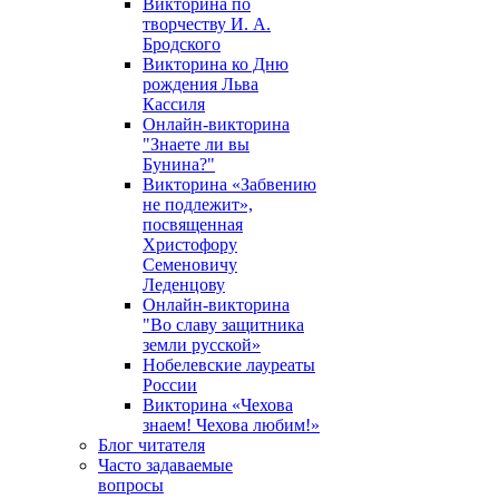
Викторина по
творчеству И. А.
Бродского
Викторина ко Дню
рождения Льва
Кассиля
Онлайн-викторина
"Знаете ли вы
Бунина?"
Викторина «Забвению
не подлежит»,
посвященная
Христофору
Семеновичу
Леденцову
Онлайн-викторина
"Во славу защитника
земли русской»
Нобелевские лауреаты
России
Викторина «Чехова
знаем! Чехова любим!»
Блог читателя
Часто задаваемые
вопросы