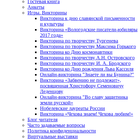
Гостевая книга
Анкеты
Игры. Викторины
Викторина к дню славянской письменности
и культуры
Викторина «Вологодские писатели-юбиляры
2017 года»
Викторина по творчеству Тургенева
Викторина по творчеству Максима Горького
Викторина ко Дню космонавтики
Викторина по творчеству А.Н. Островского
Викторина по творчеству И. А. Бродского
Викторина ко Дню рождения Льва Кассиля
Онлайн-викторина "Знаете ли вы Бунина?"
Викторина «Забвению не подлежит»,
посвященная Христофору Семеновичу
Леденцову
Онлайн-викторина "Во славу защитника
земли русской»
Нобелевские лауреаты России
Викторина «Чехова знаем! Чехова любим!»
Блог читателя
Часто задаваемые вопросы
Политика конфиденциальности
Виртуальные выставки