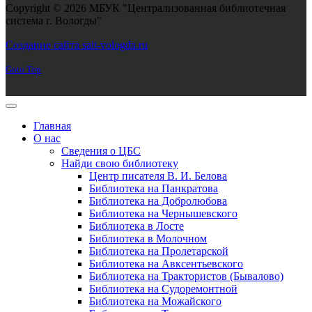
Copyright © 2026 МБУК "Централизованная библиотечная
система г. Вологды"
Joomla! 3 Templates
Создание сайта sait-vologda.ru
Goto Top
Главная
О нас
Сведения о ЦБС
Найди свою библиотеку
Центр писателя В. И. Белова
Библиотека на Панкратова
Библиотека на Добролюбова
Библиотека на Чернышевского
Библиотека в Лосте
Библиотека в Молочном
Библиотека на Пролетарской
Библиотека на Авксентьевского
Библиотека на Трактористов (Бывалово)
Библиотека на Судоремонтной
Библиотека на Можайского