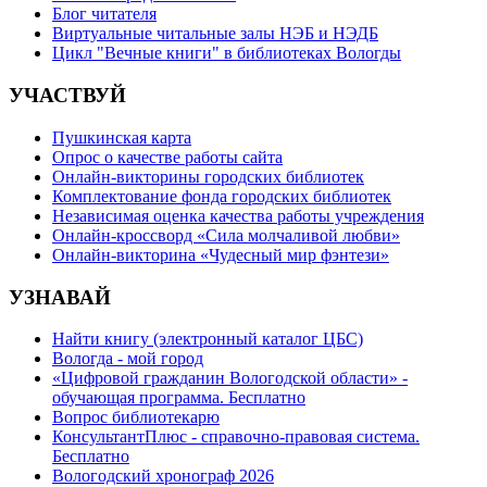
Блог читателя
Виртуальные читальные залы НЭБ и НЭДБ
Цикл "Вечные книги" в библиотеках Вологды
УЧАСТВУЙ
Пушкинская карта
Опрос о качестве работы сайта
Онлайн-викторины городских библиотек
Комплектование фонда городских библиотек
Независимая оценка качества работы учреждения
Онлайн-кроссворд «Сила молчаливой любви»
Онлайн-викторина «Чудесный мир фэнтези»
УЗНАВАЙ
Найти книгу (электронный каталог ЦБС)
Вологда - мой город
«Цифровой гражданин Вологодской области» -
обучающая программа. Бесплатно
Вопрос библиотекарю
КонсультантПлюс - справочно-правовая система.
Бесплатно
Вологодский хронограф 2026