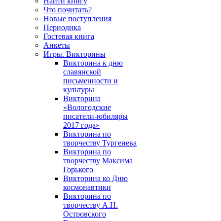
Найти книгу
Что почитать?
Новые поступления
Периодика
Гостевая книга
Анкеты
Игры. Викторины
Викторина к дню
славянской
письменности и
культуры
Викторина
«Вологодские
писатели-юбиляры
2017 года»
Викторина по
творчеству Тургенева
Викторина по
творчеству Максима
Горького
Викторина ко Дню
космонавтики
Викторина по
творчеству А.Н.
Островского