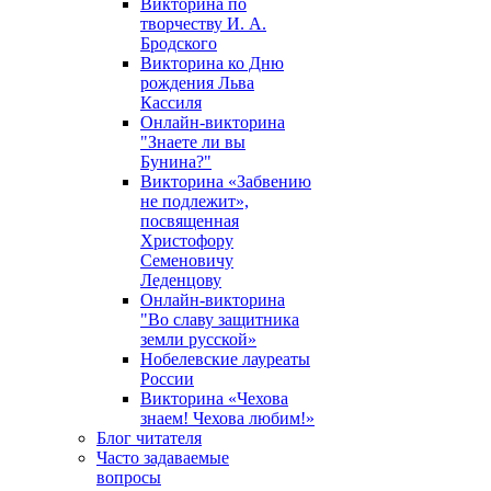
Викторина по
творчеству И. А.
Бродского
Викторина ко Дню
рождения Льва
Кассиля
Онлайн-викторина
"Знаете ли вы
Бунина?"
Викторина «Забвению
не подлежит»,
посвященная
Христофору
Семеновичу
Леденцову
Онлайн-викторина
"Во славу защитника
земли русской»
Нобелевские лауреаты
России
Викторина «Чехова
знаем! Чехова любим!»
Блог читателя
Часто задаваемые
вопросы