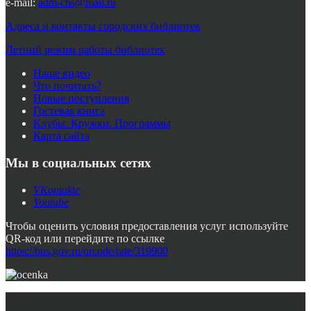
e-mail:
adm-cbs@mail.ru
Адреса и контакты городских библиотек
Летний режим работы библиотек
Наше видео
Что почитать?
Новые поступления
Гостевая книга
Клубы. Кружки. Программы
Карта сайта
Мы в социальных сетях
VKontakte
Youtube
Чтобы оценить условия предоставления услуг используйте
QR-код или перейдите по ссылке
https://bus.gov.ru/qrcode/rate/319900