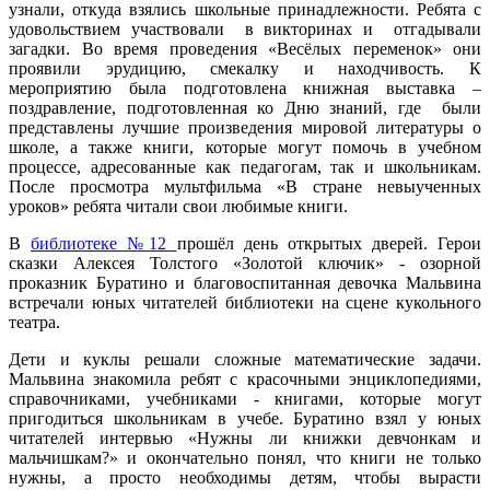
узнали, откуда взялись школьные принадлежности. Ребята с
удовольствием участвовали в викторинах и отгадывали
загадки. Во время проведения «Весёлых переменок» они
проявили эрудицию, смекалку и находчивость. К
мероприятию была подготовлена книжная выставка –
поздравление, подготовленная ко Дню знаний, где были
представлены лучшие произведения мировой литературы о
школе, а также книги, которые могут помочь в учебном
процессе, адресованные как педагогам, так и школьникам.
После просмотра мультфильма «В стране невыученных
уроков» ребята читали свои любимые книги.
В
библиотеке №12
прошёл день открытых дверей. Герои
сказки Алексея Толстого «Золотой ключик» - озорной
проказник Буратино и благовоспитанная девочка Мальвина
встречали юных читателей библиотеки на сцене кукольного
театра.
Дети и куклы решали сложные математические задачи.
Мальвина знакомила ребят с красочными энциклопедиями,
справочниками, учебниками - книгами, которые могут
пригодиться школьникам в учебе. Буратино взял у юных
читателей интервью «Нужны ли книжки девчонкам и
мальчишкам?» и окончательно понял, что книги не только
нужны, а просто необходимы детям, чтобы вырасти