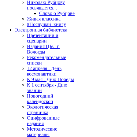
Николаю Рубцову
посвящается...
Слово о Рубцове
Живая классика
#Послушай_книгу
Электронная библиотека
Презентации и
сценарии
Издания ЦБС г.
Вологды
Рекомендательные
списки
12 апреля - День
космонавтики
К 9 мая - Дню Победы
К 1 сентября - Дню
знаний
Новогодний
калейдоскоп
Экологическая
страничка
Оцифрованные
издания
Методические
материалы