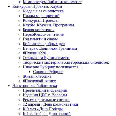
Комплектуем библиотеки вместе
Конкурсы. Проекты. Клубы
Модельная библиотека
Планы мероприятий
Конкурсы. Проекты
Клубы. Кружки. Программы
Беловские чтения
ПервоКлассное чтение
Год памяти и славы
Библиотека добрых дел
Вечера с Даниилом Граниным
#Пушкин220
Открываем Бунина вместе
Творческие мастер-классы городских библиотек
Николаю Рубцову посвящается...
Слово о Рубцове
Живая классика
#Послушай_книгу
Электронная библиотека
Презентации и сценарии
Издания ЦБС г. Вологды
Рекомендательные списки
12 апреля - День космонавтики
К 9 мая - Дню Победы
К 1 сентября - Дню знаний