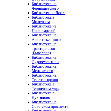
Библиотека на
Чернышевского
Библиотека в Лосте
Библиотека в
Молочном
Библиотека на
Пролетарской
Библиотека на
Авксентьевского
Библиотека на
Трактористов
(Бывалово)
Библиотека на
Судоремонтной
Библиотека на
Можайского
Библиотека на
Текстильщиков
Библиотека в
Тепличном мкр.
Библиотека в
Лукьяново
Библиотека на
Советском проспекте
Библиотека на