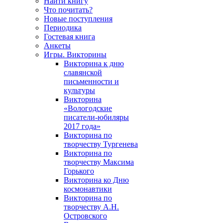
Найти книгу
Что почитать?
Новые поступления
Периодика
Гостевая книга
Анкеты
Игры. Викторины
Викторина к дню
славянской
письменности и
культуры
Викторина
«Вологодские
писатели-юбиляры
2017 года»
Викторина по
творчеству Тургенева
Викторина по
творчеству Максима
Горького
Викторина ко Дню
космонавтики
Викторина по
творчеству А.Н.
Островского