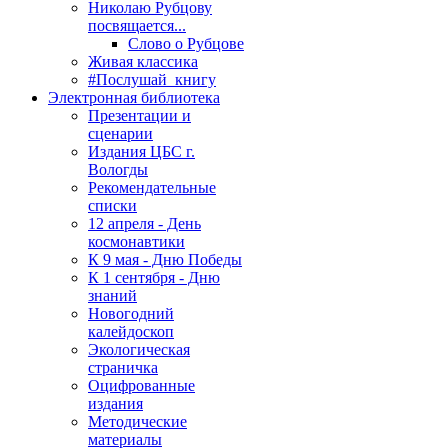
Николаю Рубцову
посвящается...
Слово о Рубцове
Живая классика
#Послушай_книгу
Электронная библиотека
Презентации и
сценарии
Издания ЦБС г.
Вологды
Рекомендательные
списки
12 апреля - День
космонавтики
К 9 мая - Дню Победы
К 1 сентября - Дню
знаний
Новогодний
калейдоскоп
Экологическая
страничка
Оцифрованные
издания
Методические
материалы