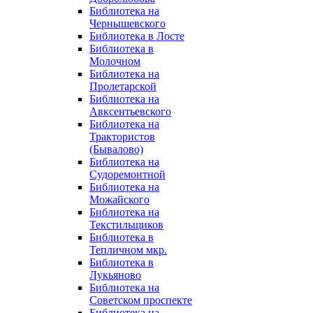
Библиотека на
Чернышевского
Библиотека в Лосте
Библиотека в
Молочном
Библиотека на
Пролетарской
Библиотека на
Авксентьевского
Библиотека на
Трактористов
(Бывалово)
Библиотека на
Судоремонтной
Библиотека на
Можайского
Библиотека на
Текстильщиков
Библиотека в
Тепличном мкр.
Библиотека в
Лукьяново
Библиотека на
Советском проспекте
Библиотека на