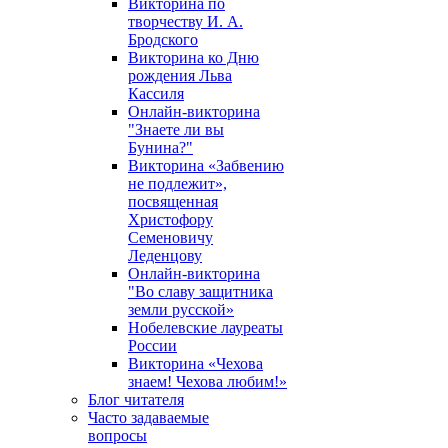
Викторина по
творчеству И. А.
Бродского
Викторина ко Дню
рождения Льва
Кассиля
Онлайн-викторина
"Знаете ли вы
Бунина?"
Викторина «Забвению
не подлежит»,
посвященная
Христофору
Семеновичу
Леденцову
Онлайн-викторина
"Во славу защитника
земли русской»
Нобелевские лауреаты
России
Викторина «Чехова
знаем! Чехова любим!»
Блог читателя
Часто задаваемые
вопросы