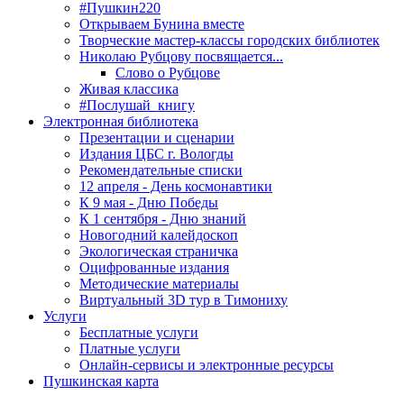
#Пушкин220
Открываем Бунина вместе
Творческие мастер-классы городских библиотек
Николаю Рубцову посвящается...
Слово о Рубцове
Живая классика
#Послушай_книгу
Электронная библиотека
Презентации и сценарии
Издания ЦБС г. Вологды
Рекомендательные списки
12 апреля - День космонавтики
К 9 мая - Дню Победы
К 1 сентября - Дню знаний
Новогодний калейдоскоп
Экологическая страничка
Оцифрованные издания
Методические материалы
Виртуальный 3D тур в Тимониху
Услуги
Бесплатные услуги
Платные услуги
Онлайн-сервисы и электронные ресурсы
Пушкинская карта