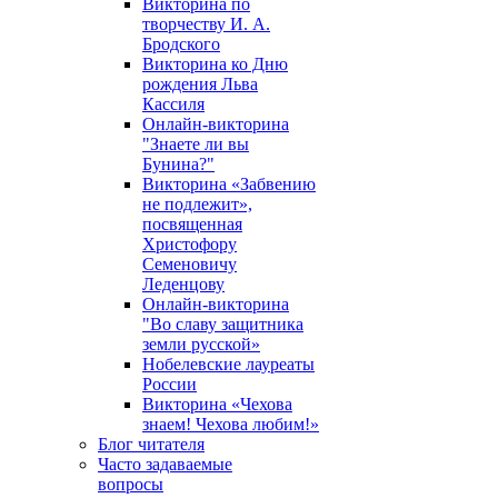
Викторина по
творчеству И. А.
Бродского
Викторина ко Дню
рождения Льва
Кассиля
Онлайн-викторина
"Знаете ли вы
Бунина?"
Викторина «Забвению
не подлежит»,
посвященная
Христофору
Семеновичу
Леденцову
Онлайн-викторина
"Во славу защитника
земли русской»
Нобелевские лауреаты
России
Викторина «Чехова
знаем! Чехова любим!»
Блог читателя
Часто задаваемые
вопросы