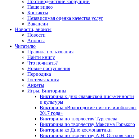
Противодействие коррупции
Наше видео
Контакты
Независимая оценка качества услуг
Вакансии
Новости, анонсы
Новости
Анонсы
Читателю
Правила пользования
Найти книгу
Что почитать?
Новые поступления
Периодика
Гостевая книга
Анкеты
Игры. Викторины
Викторина к дню славянской письменности
и культуры
Викторина «Вологодские писатели-юбиляры
2017 года»
Викторина по творчеству Тургенева
Викторина по творчеству Максима Горького
Викторина ко Дню космонавтики
Викторина по творчеству А.Н. Островского