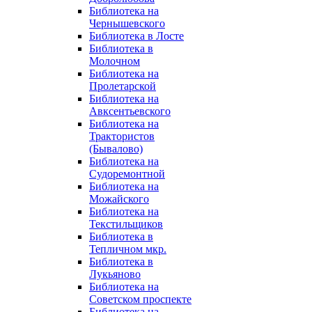
Библиотека на
Чернышевского
Библиотека в Лосте
Библиотека в
Молочном
Библиотека на
Пролетарской
Библиотека на
Авксентьевского
Библиотека на
Трактористов
(Бывалово)
Библиотека на
Судоремонтной
Библиотека на
Можайского
Библиотека на
Текстильщиков
Библиотека в
Тепличном мкр.
Библиотека в
Лукьяново
Библиотека на
Советском проспекте
Библиотека на