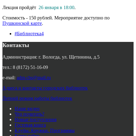
Лекция пройдёт
26 января в 18:00
.
Стоимость - 150 рублей. Мероприятие доступно по
Пушкинской карте
.
#Библиотека4
Контакты
Администрация: г. Вологда, ул. Щетинина, д.5
тел.: 8 (8172) 51-16-09
e-mail:
adm-cbs@mail.ru
Адреса и контакты городских библиотек
Летний режим работы библиотек
Наше видео
Что почитать?
Новые поступления
Гостевая книга
Клубы. Кружки. Программы
Карта сайта