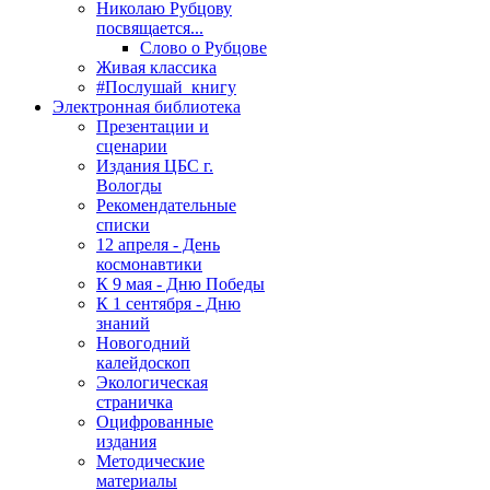
Николаю Рубцову
посвящается...
Слово о Рубцове
Живая классика
#Послушай_книгу
Электронная библиотека
Презентации и
сценарии
Издания ЦБС г.
Вологды
Рекомендательные
списки
12 апреля - День
космонавтики
К 9 мая - Дню Победы
К 1 сентября - Дню
знаний
Новогодний
калейдоскоп
Экологическая
страничка
Оцифрованные
издания
Методические
материалы