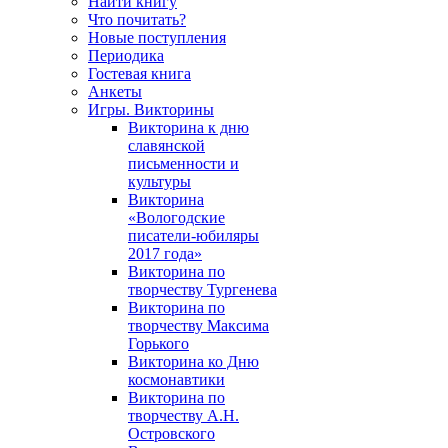
Найти книгу
Что почитать?
Новые поступления
Периодика
Гостевая книга
Анкеты
Игры. Викторины
Викторина к дню
славянской
письменности и
культуры
Викторина
«Вологодские
писатели-юбиляры
2017 года»
Викторина по
творчеству Тургенева
Викторина по
творчеству Максима
Горького
Викторина ко Дню
космонавтики
Викторина по
творчеству А.Н.
Островского