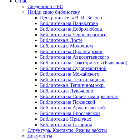
О нас
Сведения о ЦБС
Найди свою библиотеку
Центр писателя В. И. Белова
Библиотека на Панкратова
Библиотека на Добролюбова
Библиотека на Чернышевского
Библиотека в Лосте
Библиотека в Молочном
Библиотека на Пролетарской
Библиотека на Авксентьевского
Библиотека на Трактористов (Бывалово)
Библиотека на Судоремонтной
Библиотека на Можайского
Библиотека на Текстильщиков
Библиотека в Тепличном мкр.
Библиотека в Лукьяново
Библиотека на Советском проспекте
Библиотека на Псковской
Библиотека на Архангельской
Библиотека на Ярославской
Библиотека в Прилуках
Библиотека на Гагарина
Структура. Контакты. Режим работы
Документы