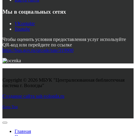
Мы в социальных сетях
VKontakte
Youtube
Чтобы оценить условия предоставления услуг используйте
QR-код или перейдите по ссылке
https://bus.gov.ru/qrcode/rate/319900
Copyright © 2026 МБУК "Централизованная библиотечная
система г. Вологды"
Joomla! 3 Templates
Создание сайта sait-vologda.ru
Goto Top
Главная