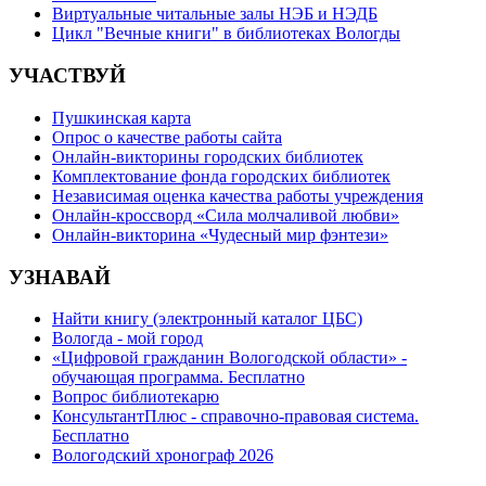
Виртуальные читальные залы НЭБ и НЭДБ
Цикл "Вечные книги" в библиотеках Вологды
УЧАСТВУЙ
Пушкинская карта
Опрос о качестве работы сайта
Онлайн-викторины городских библиотек
Комплектование фонда городских библиотек
Независимая оценка качества работы учреждения
Онлайн-кроссворд «Сила молчаливой любви»
Онлайн-викторина «Чудесный мир фэнтези»
УЗНАВАЙ
Найти книгу (электронный каталог ЦБС)
Вологда - мой город
«Цифровой гражданин Вологодской области» -
обучающая программа. Бесплатно
Вопрос библиотекарю
КонсультантПлюс - справочно-правовая система.
Бесплатно
Вологодский хронограф 2026