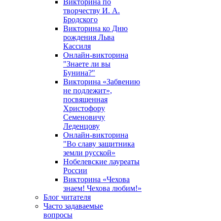
Викторина по
творчеству И. А.
Бродского
Викторина ко Дню
рождения Льва
Кассиля
Онлайн-викторина
"Знаете ли вы
Бунина?"
Викторина «Забвению
не подлежит»,
посвященная
Христофору
Семеновичу
Леденцову
Онлайн-викторина
"Во славу защитника
земли русской»
Нобелевские лауреаты
России
Викторина «Чехова
знаем! Чехова любим!»
Блог читателя
Часто задаваемые
вопросы