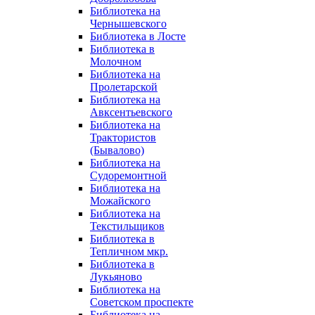
Библиотека на
Чернышевского
Библиотека в Лосте
Библиотека в
Молочном
Библиотека на
Пролетарской
Библиотека на
Авксентьевского
Библиотека на
Трактористов
(Бывалово)
Библиотека на
Судоремонтной
Библиотека на
Можайского
Библиотека на
Текстильщиков
Библиотека в
Тепличном мкр.
Библиотека в
Лукьяново
Библиотека на
Советском проспекте
Библиотека на