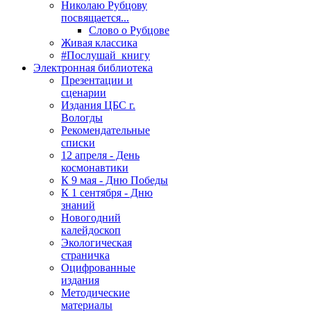
Николаю Рубцову
посвящается...
Слово о Рубцове
Живая классика
#Послушай_книгу
Электронная библиотека
Презентации и
сценарии
Издания ЦБС г.
Вологды
Рекомендательные
списки
12 апреля - День
космонавтики
К 9 мая - Дню Победы
К 1 сентября - Дню
знаний
Новогодний
калейдоскоп
Экологическая
страничка
Оцифрованные
издания
Методические
материалы