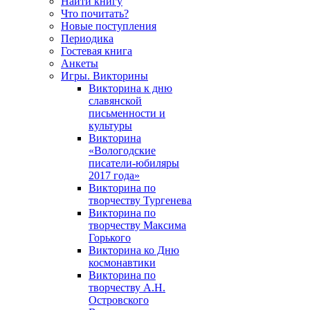
Найти книгу
Что почитать?
Новые поступления
Периодика
Гостевая книга
Анкеты
Игры. Викторины
Викторина к дню
славянской
письменности и
культуры
Викторина
«Вологодские
писатели-юбиляры
2017 года»
Викторина по
творчеству Тургенева
Викторина по
творчеству Максима
Горького
Викторина ко Дню
космонавтики
Викторина по
творчеству А.Н.
Островского