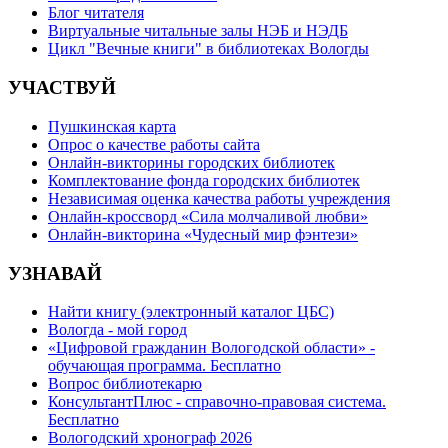
Блог читателя
Виртуальные читальные залы НЭБ и НЭДБ
Цикл "Вечные книги" в библиотеках Вологды
УЧАСТВУЙ
Пушкинская карта
Опрос о качестве работы сайта
Онлайн-викторины городских библиотек
Комплектование фонда городских библиотек
Независимая оценка качества работы учреждения
Онлайн-кроссворд «Сила молчаливой любви»
Онлайн-викторина «Чудесный мир фэнтези»
УЗНАВАЙ
Найти книгу (электронный каталог ЦБС)
Вологда - мой город
«Цифровой гражданин Вологодской области» -
обучающая программа. Бесплатно
Вопрос библиотекарю
КонсультантПлюс - справочно-правовая система.
Бесплатно
Вологодский хронограф 2026