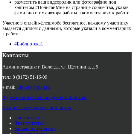
разместить ваш видеоролик или фотографию под
хэштегом #ПочитайМне на странице собщества, указав
фамилию и имя автора работы в комментариях к работе
Участие в онлайн-флешмобе бесплатное, каждому участнику
выдаётся диплом с данными, которые указали в комментариях
к работе.
#Библиотека1
Контакты
Администрация: г. Вологда, ул. Щетинина, д.5
тел.: 8 (8172) 51-16-09
e-mail:
adm-cbs@mail.ru
Адреса и контакты городских библиотек
Летний режим работы библиотек
Наше видео
Что почитать?
Новые поступления
Гостевая книга