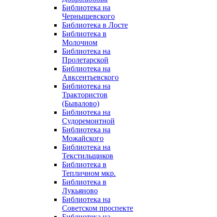
Библиотека на
Чернышевского
Библиотека в Лосте
Библиотека в
Молочном
Библиотека на
Пролетарской
Библиотека на
Авксентьевского
Библиотека на
Трактористов
(Бывалово)
Библиотека на
Судоремонтной
Библиотека на
Можайского
Библиотека на
Текстильщиков
Библиотека в
Тепличном мкр.
Библиотека в
Лукьяново
Библиотека на
Советском проспекте
Библиотека на