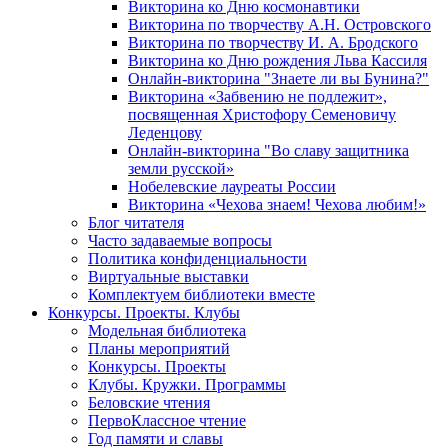
Викторина ко Дню космонавтики
Викторина по творчеству А.Н. Островского
Викторина по творчеству И. А. Бродского
Викторина ко Дню рождения Льва Кассиля
Онлайн-викторина "Знаете ли вы Бунина?"
Викторина «Забвению не подлежит»,
посвященная Христофору Семеновичу
Леденцову
Онлайн-викторина "Во славу защитника
земли русской»
Нобелевские лауреаты России
Викторина «Чехова знаем! Чехова любим!»
Блог читателя
Часто задаваемые вопросы
Политика конфиденциальности
Виртуальные выставки
Комплектуем библиотеки вместе
Конкурсы. Проекты. Клубы
Модельная библиотека
Планы мероприятий
Конкурсы. Проекты
Клубы. Кружки. Программы
Беловские чтения
ПервоКлассное чтение
Год памяти и славы