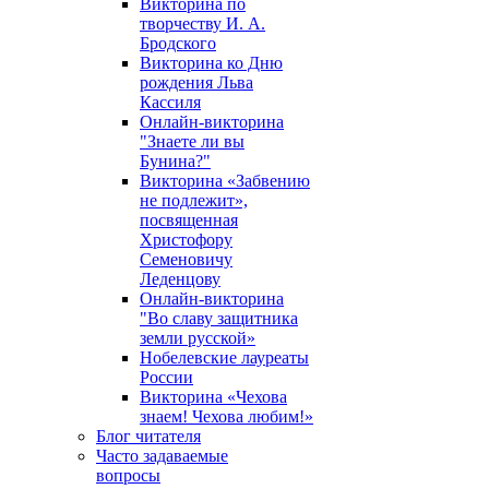
Викторина по
творчеству И. А.
Бродского
Викторина ко Дню
рождения Льва
Кассиля
Онлайн-викторина
"Знаете ли вы
Бунина?"
Викторина «Забвению
не подлежит»,
посвященная
Христофору
Семеновичу
Леденцову
Онлайн-викторина
"Во славу защитника
земли русской»
Нобелевские лауреаты
России
Викторина «Чехова
знаем! Чехова любим!»
Блог читателя
Часто задаваемые
вопросы