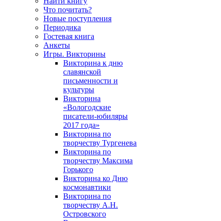
Найти книгу
Что почитать?
Новые поступления
Периодика
Гостевая книга
Анкеты
Игры. Викторины
Викторина к дню
славянской
письменности и
культуры
Викторина
«Вологодские
писатели-юбиляры
2017 года»
Викторина по
творчеству Тургенева
Викторина по
творчеству Максима
Горького
Викторина ко Дню
космонавтики
Викторина по
творчеству А.Н.
Островского