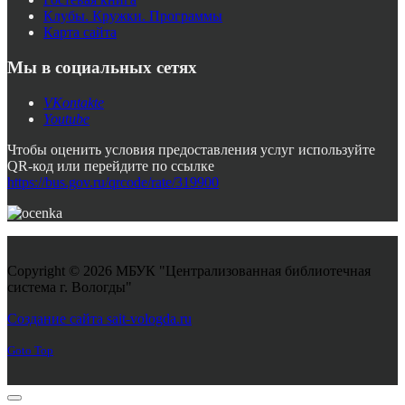
Клубы. Кружки. Программы
Карта сайта
Мы в социальных сетях
VKontakte
Youtube
Чтобы оценить условия предоставления услуг используйте
QR-код или перейдите по ссылке
https://bus.gov.ru/qrcode/rate/319900
Copyright © 2026 МБУК "Централизованная библиотечная
система г. Вологды"
Joomla! 3 Templates
Создание сайта sait-vologda.ru
Goto Top