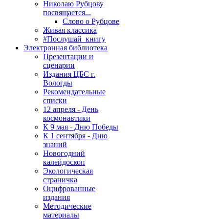
Николаю Рубцову
посвящается...
Слово о Рубцове
Живая классика
#Послушай_книгу
Электронная библиотека
Презентации и
сценарии
Издания ЦБС г.
Вологды
Рекомендательные
списки
12 апреля - День
космонавтики
К 9 мая - Дню Победы
К 1 сентября - Дню
знаний
Новогодний
калейдоскоп
Экологическая
страничка
Оцифрованные
издания
Методические
материалы