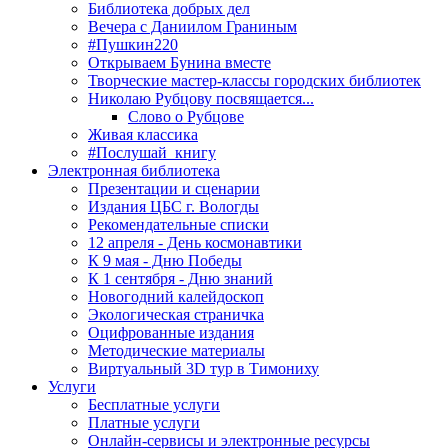
Библиотека добрых дел
Вечера с Даниилом Граниным
#Пушкин220
Открываем Бунина вместе
Творческие мастер-классы городских библиотек
Николаю Рубцову посвящается...
Слово о Рубцове
Живая классика
#Послушай_книгу
Электронная библиотека
Презентации и сценарии
Издания ЦБС г. Вологды
Рекомендательные списки
12 апреля - День космонавтики
К 9 мая - Дню Победы
К 1 сентября - Дню знаний
Новогодний калейдоскоп
Экологическая страничка
Оцифрованные издания
Методические материалы
Виртуальный 3D тур в Тимониху
Услуги
Бесплатные услуги
Платные услуги
Онлайн-сервисы и электронные ресурсы