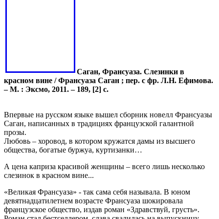
Саган, Франсуаза. Слезинки в
красном вине / Франсуаза Саган ; пер. с фр. Л.Н. Ефимова.
– М. : Эксмо, 2011. – 189, [2] с.
Впервые на русском языке вышел сборник новелл Франсуазы
Саган, написанных в традициях французской галантной
прозы.
Любовь – хоровод, в котором кружатся дамы из высшего
общества, богатые буржуа, куртизанки…
А цена каприза красивой женщины – всего лишь несколько
слезинок в красном вине...
«Великая Франсуаза» - так сама себя называла. В юном
девятнадцатилетнем возрасте Франсуаза шокировала
французское общество, издав роман «Здравствуй, грусть».
Роман стал бестселлером, слава свалилась на выпускницу