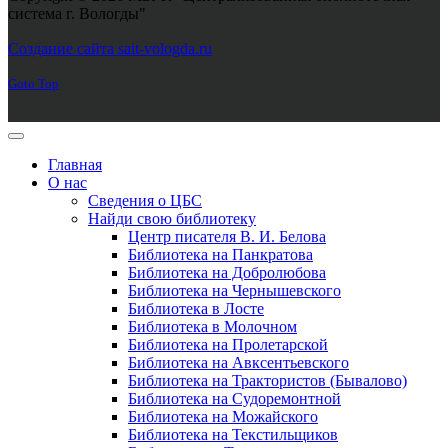
система г. Вологды"
Joomla! 3 Templates
Создание сайта sait-vologda.ru
Goto Top
Главная
О нас
Сведения о ЦБС
Найди свою библиотеку
Центр писателя В. И. Белова
Библиотека на Панкратова
Библиотека на Добролюбова
Библиотека на Чернышевского
Библиотека в Лосте
Библиотека в Молочном
Библиотека на Пролетарской
Библиотека на Авксентьевского
Библиотека на Трактористов (Бывалово)
Библиотека на Судоремонтной
Библиотека на Можайского
Библиотека на Текстильщиков