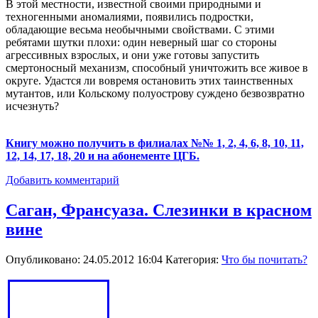
В этой местности, известной своими природными и
техногенными аномалиями, появились подростки,
обладающие весьма необычными свойствами. С этими
ребятами шутки плохи: один неверный шаг со стороны
агрессивных взрослых, и они уже готовы запустить
смертоносный механизм, способный уничтожить все живое в
округе. Удастся ли вовремя остановить этих таинственных
мутантов, или Кольскому полуострову суждено безвозвратно
исчезнуть?
Книгу можно получить в филиалах №№ 1, 2, 4, 6, 8, 10, 11,
12, 14, 17, 18, 20 и на абонементе ЦГБ.
Добавить комментарий
Саган, Франсуаза. Слезинки в красном
вине
Опубликовано: 24.05.2012 16:04
Категория:
Что бы почитать?