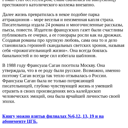
престижного католического коллежа внезапно.
Далее жизнь превратилась в некое подобие парка
аттракционов – море веселья и неизменная капля страха.
Писательница издала 24 романа и многочисленные рассказы,
пьесы, повести. Издатели французских газет были счастливы
публиковать ее очерки, а ее гонорары росли как на дрожжах.
Создавая романы про хрупкую любовь, сама она то и дело
становилась героиней скандальных светских хроник, называя
себя «прожигательницей жизни». Она всегда боялась
банальностей и по мере сил избегала шаблонов.
В 1988 году Франсуаза Саган посетила Москву. Она
утверждала, что в ее роду были русские. Возможно, именно
поэтому Саган всегда так тепло отзывалась о России.
Франсуаза Саган была не только потрясающей
писательницей, глубоко чувствующей жизнь и умевшей
отразить в своих произведениях весь калейдоскоп
человеческих эмоций, она была ярчайшей личностью своей
эпохи.
Книгу можно взятьв филиалах №6,12, 13, 19 и на
абонементе ЦГБ.