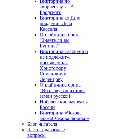
Викторина по
творчеству И. А.
Бродского
Викторина ко Дню
рождения Льва
Кассиля
Онлайн-викторина
"Знаете ли вы
Бунина?"
Викторина «Забвению
не подлежит»,
посвященная
Христофору
Семеновичу
Леденцову
Онлайн-викторина
"Во славу защитника
земли русской»
Нобелевские лауреаты
России
Викторина «Чехова
знаем! Чехова любим!»
Блог читателя
Часто задаваемые
вопросы