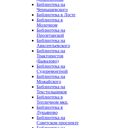
Библиотека на
Чернышевского
Библиотека в Лосте
Библиотека в
Молочном
Библиотека на
Пролетарской
Библиотека на
Авксентьевского
Библиотека на
Трактористов
(Бывалово)
Библиотека на
Судоремонтной
Библиотека на
Можайского
Библиотека на
Текстильщиков
Библиотека в
Тепличном мкр.
Библиотека в
Лукьяново
Библиотека на
Советском проспекте
Библиотека на