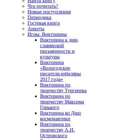
Найти книгу
Что почитать?
Новые поступления
Периодика
Гостевая книга
Анкеты
Игры. Викторины
Викторина к дню
славянской
письменности и
культуры
Викторина
«Вологодские
писатели-юбиляры
2017 года»
Викторина по
творчеству Тургенева
Викторина по
творчеству Максима
Горького
Викторина ко Дню
космонавтики
Викторина по
творчеству А.Н.
Островского