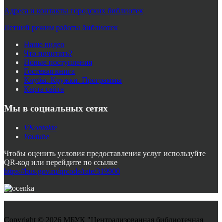
Адреса и контакты городских библиотек
Летний режим работы библиотек
Наше видео
Что почитать?
Новые поступления
Гостевая книга
Клубы. Кружки. Программы
Карта сайта
Мы в социальных сетях
VKontakte
Youtube
Чтобы оценить условия предоставления услуг используйте
QR-код или перейдите по ссылке
https://bus.gov.ru/qrcode/rate/319900
Copyright © 2026 МБУК "Централизованная библиотечная