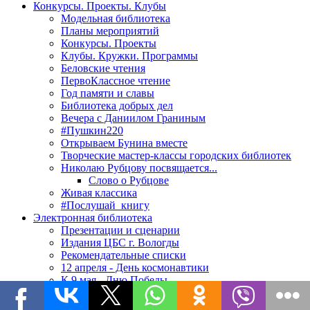
Конкурсы. Проекты. Клубы
Модельная библиотека
Планы мероприятий
Конкурсы. Проекты
Клубы. Кружки. Программы
Беловские чтения
ПервоКлассное чтение
Год памяти и славы
Библиотека добрых дел
Вечера с Даниилом Граниным
#Пушкин220
Открываем Бунина вместе
Творческие мастер-классы городских библиотек
Николаю Рубцову посвящается...
Слово о Рубцове
Живая классика
#Послушай_книгу
Электронная библиотека
Презентации и сценарии
Издания ЦБС г. Вологды
Рекомендательные списки
12 апреля - День космонавтики
К 9 мая - Дню Победы
К 1 сентября - Дню знаний
Новогодний калейдоскоп