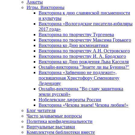
Анкеты
Игры. Викторины
Викторина к дню славянской письменности
и культуры
Викторина «Вологодские писатели-юбиляры
2017 года»
Викторина по творчеству Тургенева
Викторина по творчеству Максима Горького
Викторина ко Дню космонавтики
Викторина по творчеству А.Н. Островского
Викторина по творчеству И. А. Бродского
Викторина ко Дню рождения Льва Кассиля
Онлайн-викторина "Знаете ли вы Бунина?"
Викторина «Забвению не подлежит»,
посвященная Христофору Семеновичу
Леденцову
Онлайн-викторина "Во славу защитника
земли русской»
Нобелевские лауреаты России
Викторина «Чехова знаем! Чехова любим!»
Блог читателя
Часто задаваемые вопросы
Политика конфиденциальности
Виртуальные выставки
Комплектуем библиотеки вместе