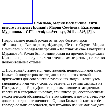
Семенова, Мария Васильевна. Уйти
вместе с ветром : [роман] / Мария Семёнова, Екатерина
Мурашова. – СПб. : Азбука-Аттикус, 2011. – 346, [3] с.
Представляем новый роман от автора бестселлеров
«Волкодав», «Валькирия», «Кудеяр», «Те же и Скунс» Марии
Семёновой и обладателя премии «Заветная мечта» Екатерины
Мурашовой. Роман был номинирован на премию Владислава
Крапивина, но получил от читателей самые разные, не только
положительные отзывы.
... Под воздействием могущественной, непреодолимой силы
Кольский полуостров неожиданно становится точкой
притяжения для совершенно различных людей. Повинуясь
внезапному импульсу, сюда устремляется группа физиков из
Питера, европейцы-уфологи, прослышавшие о загадочных
явлениях в северных широтах, гринписовцы, обеспокоенные
экологической обстановкой в этом районе, и другие, зачастую
довольно странные личности. Однако Кольский таит в себе
гораздо больше опасностей, чем кто-либо из них мог ожидать.