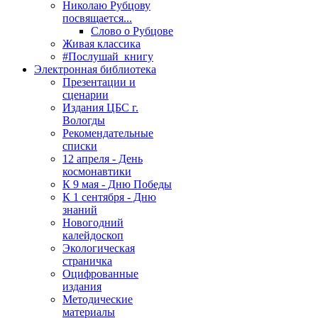
Николаю Рубцову
посвящается...
Слово о Рубцове
Живая классика
#Послушай_книгу
Электронная библиотека
Презентации и
сценарии
Издания ЦБС г.
Вологды
Рекомендательные
списки
12 апреля - День
космонавтики
К 9 мая - Дню Победы
К 1 сентября - Дню
знаний
Новогодний
калейдоскоп
Экологическая
страничка
Оцифрованные
издания
Методические
материалы