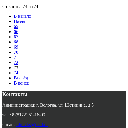
Страница 73 из 74
В начало
Назад
65
66
67
68
69
70
71
72
73
74
Вперёд
В конец
Контакты
Администрация: г. Вологда, ул. Щетинина, д.5
тел.: 8 (8172) 51-16-09
e-mail:
adm-cbs@mail.ru