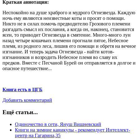
Краткая аннотация:
Неспокойно на душе храброго и мудрого Огнезвезда. Каждую
ночь ему являются неизвестные коты и просят о помощи.
Никто не в силах помочь предводителю Грозового племени
разгадать смысл их послания, а когда он, наконец, становится
ясен, то приводит Огнезвезда в смятение. Много-много лун
назад четыре кошачьих племени прогнали пятое, Небесное
племя, из родного леса, лишив его помощи и обретя на вечное
изгнание. И теперь задача Огнезвезда - найти котов-
изгнанников и возродить Небесное племя во славу их
предков. Вместе с Песчаной Бурей он отправляется в долгое и
опасное путешествие...
Книга есть в ЦГБ
Добавить комментарий
Ещё статьи...
Одиночество в сети, Януш Вишневский
Книги на зимние каникулы - рекомендует Интеллект-
центр на Гагарина,35