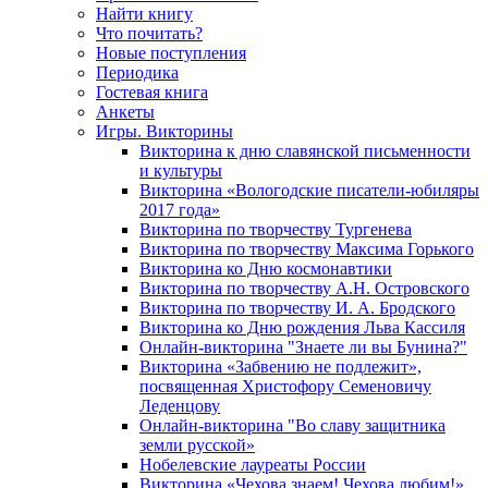
Найти книгу
Что почитать?
Новые поступления
Периодика
Гостевая книга
Анкеты
Игры. Викторины
Викторина к дню славянской письменности
и культуры
Викторина «Вологодские писатели-юбиляры
2017 года»
Викторина по творчеству Тургенева
Викторина по творчеству Максима Горького
Викторина ко Дню космонавтики
Викторина по творчеству А.Н. Островского
Викторина по творчеству И. А. Бродского
Викторина ко Дню рождения Льва Кассиля
Онлайн-викторина "Знаете ли вы Бунина?"
Викторина «Забвению не подлежит»,
посвященная Христофору Семеновичу
Леденцову
Онлайн-викторина "Во славу защитника
земли русской»
Нобелевские лауреаты России
Викторина «Чехова знаем! Чехова любим!»