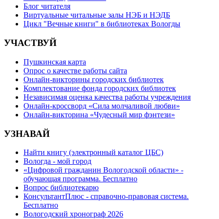
Блог читателя
Виртуальные читальные залы НЭБ и НЭДБ
Цикл "Вечные книги" в библиотеках Вологды
УЧАСТВУЙ
Пушкинская карта
Опрос о качестве работы сайта
Онлайн-викторины городских библиотек
Комплектование фонда городских библиотек
Независимая оценка качества работы учреждения
Онлайн-кроссворд «Сила молчаливой любви»
Онлайн-викторина «Чудесный мир фэнтези»
УЗНАВАЙ
Найти книгу (электронный каталог ЦБС)
Вологда - мой город
«Цифровой гражданин Вологодской области» -
обучающая программа. Бесплатно
Вопрос библиотекарю
КонсультантПлюс - справочно-правовая система.
Бесплатно
Вологодский хронограф 2026