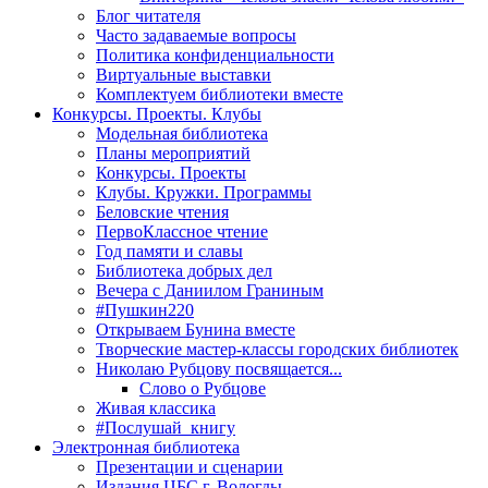
Блог читателя
Часто задаваемые вопросы
Политика конфиденциальности
Виртуальные выставки
Комплектуем библиотеки вместе
Конкурсы. Проекты. Клубы
Модельная библиотека
Планы мероприятий
Конкурсы. Проекты
Клубы. Кружки. Программы
Беловские чтения
ПервоКлассное чтение
Год памяти и славы
Библиотека добрых дел
Вечера с Даниилом Граниным
#Пушкин220
Открываем Бунина вместе
Творческие мастер-классы городских библиотек
Николаю Рубцову посвящается...
Слово о Рубцове
Живая классика
#Послушай_книгу
Электронная библиотека
Презентации и сценарии
Издания ЦБС г. Вологды