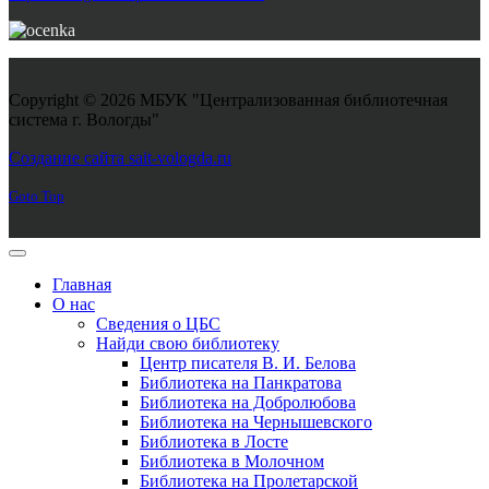
Copyright © 2026 МБУК "Централизованная библиотечная
система г. Вологды"
Joomla! 3 Templates
Создание сайта sait-vologda.ru
Goto Top
Главная
О нас
Сведения о ЦБС
Найди свою библиотеку
Центр писателя В. И. Белова
Библиотека на Панкратова
Библиотека на Добролюбова
Библиотека на Чернышевского
Библиотека в Лосте
Библиотека в Молочном
Библиотека на Пролетарской