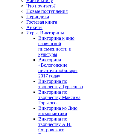
Найти книгу
Что почитать?
Новые поступления
Периодика
Гостевая книга
Анкеты
Игры. Викторины
Викторина к дню
славянской
письменности и
культуры
Викторина
«Вологодские
писатели-юбиляры
2017 года»
Викторина по
творчеству Тургенева
Викторина по
творчеству Максима
Горького
Викторина ко Дню
космонавтики
Викторина по
творчеству А.Н.
Островского