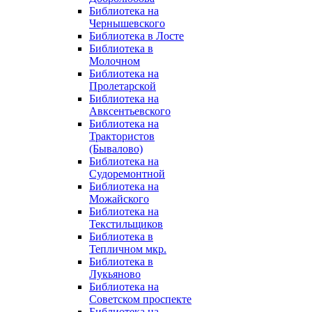
Библиотека на
Чернышевского
Библиотека в Лосте
Библиотека в
Молочном
Библиотека на
Пролетарской
Библиотека на
Авксентьевского
Библиотека на
Трактористов
(Бывалово)
Библиотека на
Судоремонтной
Библиотека на
Можайского
Библиотека на
Текстильщиков
Библиотека в
Тепличном мкр.
Библиотека в
Лукьяново
Библиотека на
Советском проспекте
Библиотека на