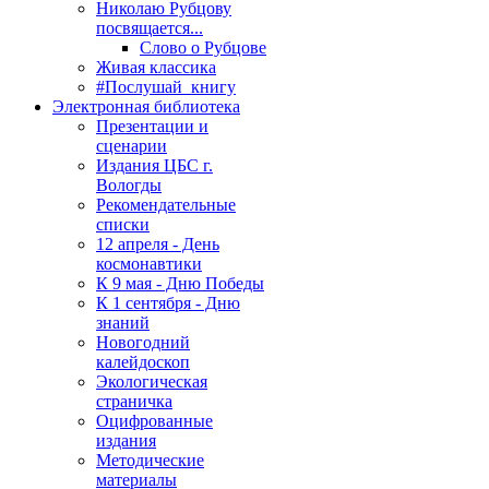
Николаю Рубцову
посвящается...
Слово о Рубцове
Живая классика
#Послушай_книгу
Электронная библиотека
Презентации и
сценарии
Издания ЦБС г.
Вологды
Рекомендательные
списки
12 апреля - День
космонавтики
К 9 мая - Дню Победы
К 1 сентября - Дню
знаний
Новогодний
калейдоскоп
Экологическая
страничка
Оцифрованные
издания
Методические
материалы