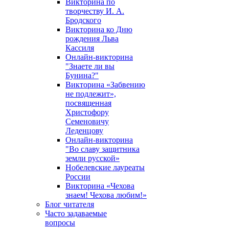
Викторина по
творчеству И. А.
Бродского
Викторина ко Дню
рождения Льва
Кассиля
Онлайн-викторина
"Знаете ли вы
Бунина?"
Викторина «Забвению
не подлежит»,
посвященная
Христофору
Семеновичу
Леденцову
Онлайн-викторина
"Во славу защитника
земли русской»
Нобелевские лауреаты
России
Викторина «Чехова
знаем! Чехова любим!»
Блог читателя
Часто задаваемые
вопросы