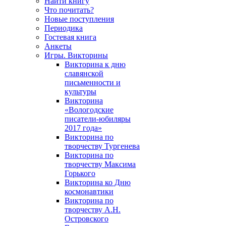
Найти книгу
Что почитать?
Новые поступления
Периодика
Гостевая книга
Анкеты
Игры. Викторины
Викторина к дню
славянской
письменности и
культуры
Викторина
«Вологодские
писатели-юбиляры
2017 года»
Викторина по
творчеству Тургенева
Викторина по
творчеству Максима
Горького
Викторина ко Дню
космонавтики
Викторина по
творчеству А.Н.
Островского