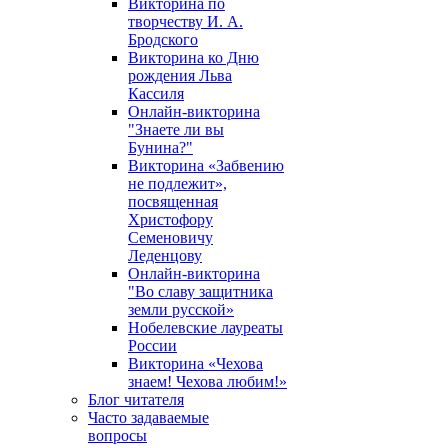
Викторина по
творчеству И. А.
Бродского
Викторина ко Дню
рождения Льва
Кассиля
Онлайн-викторина
"Знаете ли вы
Бунина?"
Викторина «Забвению
не подлежит»,
посвященная
Христофору
Семеновичу
Леденцову
Онлайн-викторина
"Во славу защитника
земли русской»
Нобелевские лауреаты
России
Викторина «Чехова
знаем! Чехова любим!»
Блог читателя
Часто задаваемые
вопросы